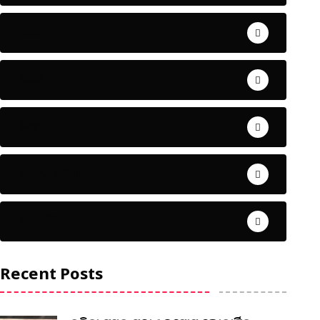
ଅପରାଧ
ଖେଳ
ଜିଲ୍ଲା
ଜୀବନ ଚର୍ଯ୍ୟା
ଦେଶ ବିଦେଶ
Recent Posts