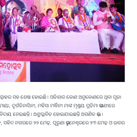
ା ଉତ୍ସାହର ସହ ଶେଷ ହୋଇଛି । ଓଡିଶାର କୋଣ ଅନୁକୋଣରେ ଥିବା ପୂଜା
 ଦୁର୍ଗତିନାସିନୀ, ମହିସା ମର୍ଦ୍ଧିନୀ ମାଙ୍କ ମୃଣ୍ମୟ ପ୍ରତିମା ଭସାଣୀରେ
 ବିଦାୟ ନେଇଛନ୍ତି । ଅଶ୍ରୁପ୍ଳାବିତ ହୋଇଯାଇଛନ୍ତି ଅଗଣିତ ଭକ୍ତ ।
େଢ଼, ସହିଦ ନଗରରେ ୨୨ ମେଢ଼, ପୂରୁଣା ଭୁବନେଶ୍ୱରରେ ୨୩ ମେଢ଼ ଓ ଉତ୍ତର