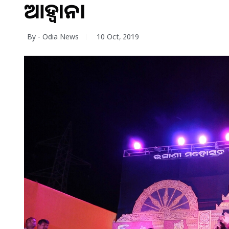
ଆହ୍ୱାନ।
By - Odia News
10 Oct, 2019