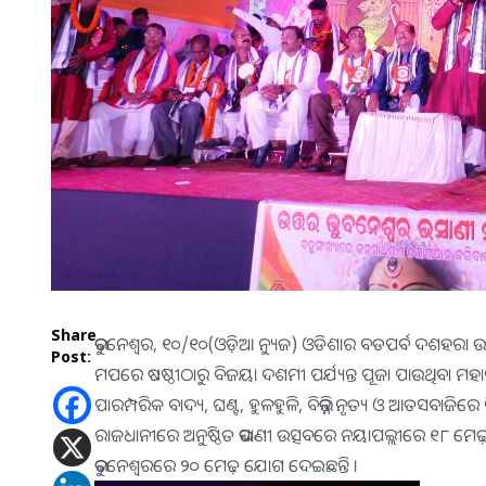
Share
ଭୁବନେଶ୍ୱର, ୧୦/୧୦(ଓଡ଼ିଆ ନ୍ୟୁଜ) ଓଡିଶାର ବଡପର୍ବ ଦଶହର
Post:
ମପରେ ଷଷ୍ଠୀଠାରୁ ବିଜୟା ଦଶମୀ ପର୍ଯ୍ୟନ୍ତ ପୂଜା ପାଉଥିବା ମହାମାୟା,
ପାରମ୍ପରିକ ବାଦ୍ୟ, ଘଣ୍ଟ, ହୁଳହୁଳି, ବିଭିନ୍ନ ନୃତ୍ୟ ଓ ଆତସବାଜିରେ
ରାଜଧାନୀରେ ଅନୁଷ୍ଠିତ ଭସାଣୀ ଉତ୍ସବରେ ନୟାପଲ୍ଲୀରେ ୧୮ ମ
ଭୁବନେଶ୍ୱରରେ ୨୦ ମେଢ଼ ଯୋଗ ଦେଇଛନ୍ତି ।