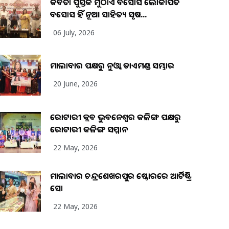
କବିତା ପୁସ୍ତକ ମୁଠାଏ ଅବସୋସ ଲୋକାର୍ପିତ
ଅବସୋସ ହିଁ ନୂଆ ସାହିତ୍ୟ ସୃଷ...
06 July, 2026
ମାଲାବାର ପକ୍ଷରୁ ନୁଓ୍ବା ଡାଏମଣ୍ଡ ସମ୍ଭାର
20 June, 2026
ରୋଟାରୀ କ୍ଲବ ଭୁବନେଶ୍ୱର କଳିଙ୍ଗ ପକ୍ଷରୁ
ରୋଟାରୀ କଳିଙ୍ଗ ସମ୍ମାନ
22 May, 2026
ମାଲାବାର ଚନ୍ଦ୍ରଶେଖରପୁର ଷ୍ଟୋରରେ ଆର୍ଟିଷ୍ଟ୍ରି
ସୋ
22 May, 2026