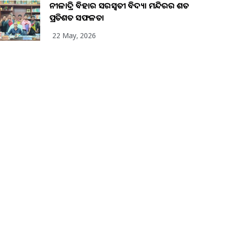
ନୀଳାଦ୍ରି ବିହାର ସରସ୍ୱତୀ ବିଦ୍ୟା ମନ୍ଦିରର ଶତ
ପ୍ରତିଶତ ସଫଳତା
22 May, 2026