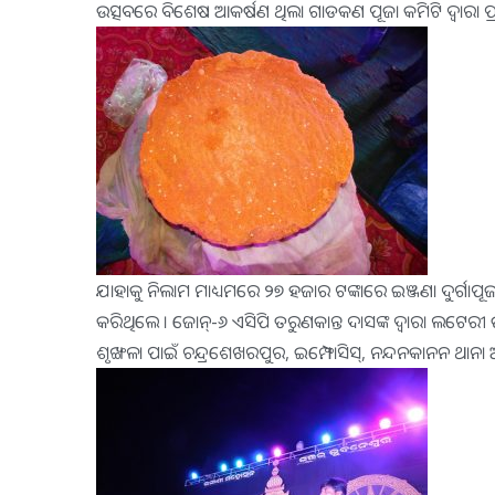
ଉତ୍ସବରେ ବିଶେଷ ଆକର୍ଷଣ ଥିଲା ଗାଡକଣ ପୂଜା କମିଟି ଦ୍ୱାରା ପ୍ରସ୍ତ
ଯାହାକୁ ନିଲାମ ମାଧ୍ୟମରେ ୨୭ ହଜାର ଟଙ୍କାରେ ଇଞ୍ଜଣା ଦୁର୍ଗାପୂଜା
କରିଥିଲେ । ଜୋନ୍-୬ ଏସିପି ତରୁଣକାନ୍ତ ଦାସଙ୍କ ଦ୍ୱାରା ଲଟେରୀ
ଶୃଙ୍ଖଳା ପାଇଁ ଚନ୍ଦ୍ରଶେଖରପୁର, ଇମ୍ଫୋସିସ୍, ନନ୍ଦନକାନନ ଥାନା ଅ