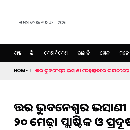
THURSDAY 06 AUGUST, 2026
ରାଜ୍ୟ
ଜିଲ୍ଲା
ଦେଶ ବିଦେଶ
ରାଜନୀତି
ଖେଳ
ମନୋର
HOME
ଉତ୍ତର ଭୁବନେଶ୍ୱର ଭସାଣୀ ମହୋତ୍ସବରେ ଭାଗନେଲେ ୨୦ ମ
ଉତ୍ତର ଭୁବନେଶ୍ୱର ଭସା
୨୦ ମେଢ଼। ପ୍ଲାଷ୍ଟିକ ଓ ପ୍ର