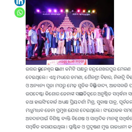
ଉତ୍ତର ଭୁବନେଶ୍ୱର ଭସାଣୀ କମିଟି ପକ୍ଷରୁ ଚନ୍ଦ୍ରଶେଖରପୁର
ଦେଇଥିଲେ । ଏଥି ମଧ୍ୟରେ ଡମଣା, ଶୈଳଶ୍ରୀ ବିହାର, ନିଳାଦ୍ରି ବିହାର
ଓ ଅନ୍ୟାନ୍ୟ ପୂଜା ମପରୁ ମେଢ଼ ଗୁଡିକ ବିଭିନ୍ନ ବାଦ୍ୟ, ଆତସବାଜି 
ଉପଦେଷ୍ଟା କିଶୋର ଜେନାଙ୍କ ସଭାପତିତ୍ୱରେ ଅନୁଷ୍ଠିତ ସମ୍ବର୍ଦ୍ଧନା
ତଥା ହାଉସିଂବୋର୍ଡ ଅଧ୍ୟକ୍ଷ ପ୍ରିୟଦର୍ଶୀ ମିଶ୍ର, ସୁବାଷ ପାତ୍ର, 
ମଧୁମାଧବ ଜେନା ପ୍ରମୁଖ ଯୋଗ ଦେଇଥିଲେ । ସଂଯୋଜକ ସମରେନ୍ଦ୍ର
ଅବଦାନପାଇଁ ବିଶିଷ୍ଟ ବ୍ୟକ୍ତି ବିଶେଷ ଓ ସାମ୍ବାଦିକ ମାନଙ୍କୁ ସମ୍ବର୍
ସମ୍ବର୍ଦ୍ଧିତ କରାଯାଇଥିଲା । ପ୍ଲାଷ୍ଟିକ ଓ ପ୍ରଦୂଷଣ ମୁକ୍ତ ରାଜଧାନୀ