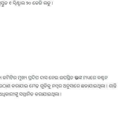
ୁତ ୧ କ୍ୱିଣ୍ଟାଲ ୨୦ କେଜି ଲଡୁ ।
 କମିଟିର ମୁଖ୍ୟ ପ୍ରଦିପ ଦାସ ନେଇ ଉପସ୍ଥିତ ଭକ୍ତଙ୍କ ମଧ୍ୟରେ ବଣ୍ଟନ
 ଉଠାଣ କରାଯାଇ ମେଢ଼ ଗୁଡିକୁ ନମ୍ବର ଅନୁସାରେ ଛଡାଯାଇଥିଲା । ଶାନ୍ତି
ଧିକାରୀଙ୍କୁ ସମ୍ମାନିତ କରାଯାଇଥିଲା ।