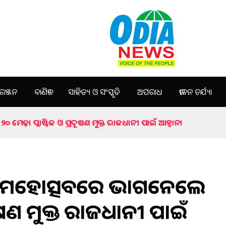
ଞ୍ଜନ
ବାଣିଜ୍ୟ
ସାହିତ୍ୟ ଓ ସଂସ୍କୃତି
ଅପରାଧ
ଜୀବନ ଚର୍ଯ୍ୟା
େଢ଼। ପ୍ଲାଷ୍ଟିକ ଓ ପ୍ରଦୂଷଣ ମୁକ୍ତ ରାଜଧାନୀ ପାଇଁ ଆହ୍ୱାନ।
ଣୀ ମହୋତ୍ସବରେ ଭାଗନେଲେ
ଦୂଷଣ ମୁକ୍ତ ରାଜଧାନୀ ପାଇଁ