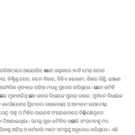
 ମେଳଣ ପଡିଆଠାରେ ଆୟୋଜିତ ଭଷାଣୀ ଉତ୍ସବରେ ୨୦ଟି ମେଢ଼ ଯୋଗ
, ଡିଷ୍ଟ୍ରିକ୍ଟ ସେର, ନନ୍ଦନ ବିହାର, ବିଡିଏ କଲୋନୀ, ଶିଖର ଚିଣ୍ଡି, ଇଞ୍ଜଣା
ପାରମ୍ପରିକ ନୃତ୍ୟରେ ପଡିଆ ମଧ୍ୟକୁ ପ୍ରବେଶ କରିଥିଲେ । ଭସାଣୀ କମିଟି
 ସଭାରେ ମୁଖ୍ୟଅତିଥି ଭାବେ ଉତ୍ତର ବିଧାୟକ ସୁଶାନ୍ତ ରାଉତ, ପୂର୍ବତନ ବିଧାୟକ
ପୂର୍ବତନ କର୍ପୋରେଟର ପ୍ରିତୀନନ୍ଦା ରାଉତରାୟ ଓ ଅନ୍ୟତମ ଉପଦେଷ୍ଟା
 ସାହୁ ଓ ମିହିର ରାଉତଙ୍କ ସଂଯୋଜନାରେ ବିଭିନ୍ନ କ୍ଷେତ୍ରରେ
ଦ୍ଧନା ଦିଆଯାଇଥିଲା । ସମସ୍ତ ପୂଜା କମିଟିର ସଭାପତି ସଂପାଦକଙ୍କୁ ମଧ୍ୟ
 କରିବାକୁ ଅତିଥି ଓ କର୍ମକର୍ତ୍ତା ମାନେ ସମସ୍ତଙ୍କୁ ଅନୁରୋଧ କରିଥିଲେ । ଏହି