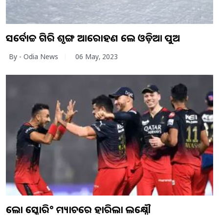
ସର୍ବୋଚ୍ଚ ଗିରି ଶୃଙ୍ଗ ଆରୋହଣ କଲେ ଓଡ଼ିଆ ପୁଅ
By - Odia News
06 May, 2023
ଲୋ ସ୍କୋରି° ମ୍ୟାଚରେ ହାରିଲା ଲକ୍ଷ୍ନୌ