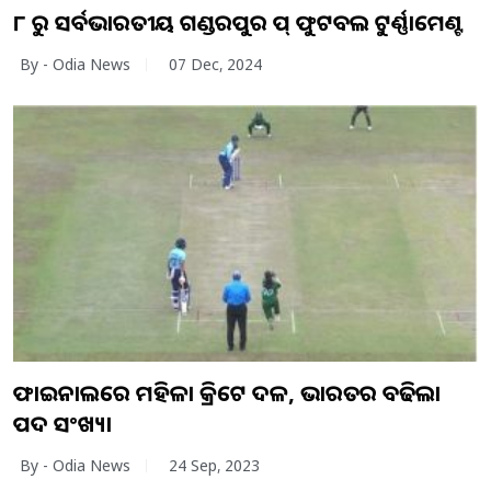
୮ ରୁ ସର୍ବଭାରତୀୟ ଗଣ୍ଡରପୁର କପ୍ ଫୁଟବଲ ଟୁର୍ଣ୍ଣାମେଣ୍ଟ
By - Odia News
07 Dec, 2024
ଫାଇନାଲରେ ମହିଳା କ୍ରିକେଟ ଦଳ, ଭାରତର ବଢିଲା
ପଦକ ସଂଖ୍ୟା
By - Odia News
24 Sep, 2023