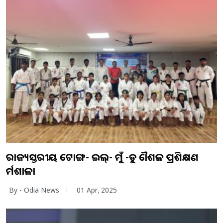
ରାଜ୍ୟସ୍ତରୀୟ ଟୋଙ୍ଗ- ଇଲ୍‌- ମୁଁ -ଡୁ କୌଶଳ ପ୍ରଶିକ୍ଷଣ
କର୍ମଶାଳା
By - Odia News
01 Apr, 2025