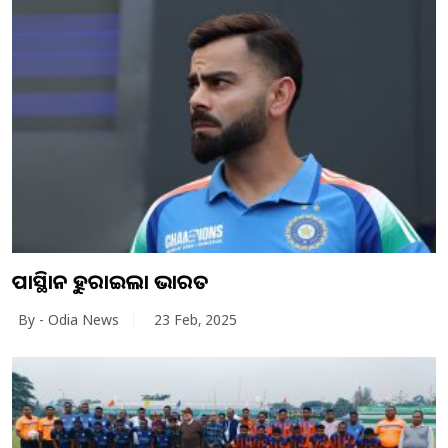
ପାକିସ୍ଥାନକୁ ହରାଇଲା ଭାରତ
By - Odia News
23 Feb, 2025