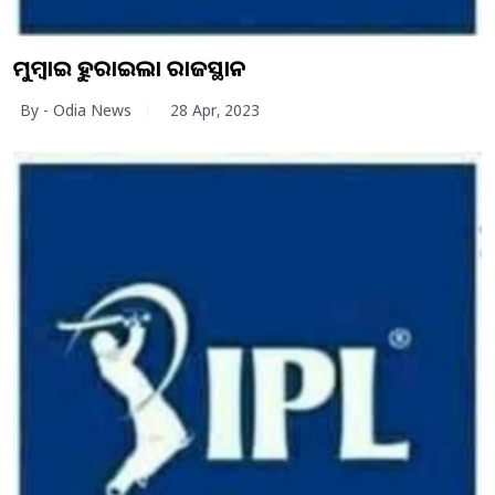
ମୁମ୍ବାଇକୁ ହରାଇଲା ରାଜସ୍ଥାନ
By - Odia News
28 Apr, 2023