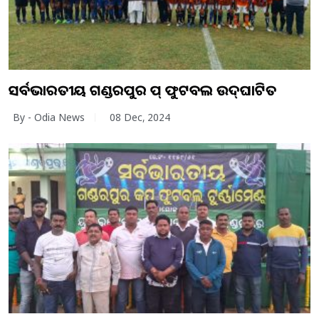
ସର୍ବଭାରତୀୟ ଗଣ୍ଡରପୁର କପ୍ ଫୁଟବଲ ଉଦ୍‌ଘାଟିତ
By - Odia News
08 Dec, 2024