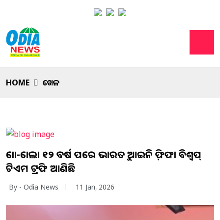
HOME
ଖେଳ
କୋକା-କୋଲା ୧୨ ବର୍ଷ ପରେ ଭାରତକୁ ଆଇକନିକ୍ ଫିଫା ବିଶ୍ୱକପ୍
ଟିଏମ ଟ୍ରଫି ଆଣିଛି
By - Odia News
11 Jan, 2026