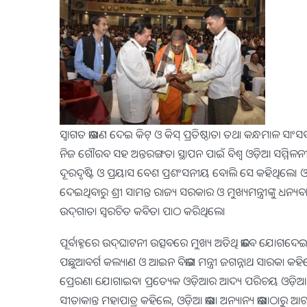
ସ୍ୱାଗତ ଭାଷଣ ଦେଇ କିଟ୍‍ ଓ କିସ୍‍ ପ୍ରତିଷ୍ଠାତା ତଥା କନ୍ଧମାଳ ସାଂ
ନିଜ ଗୌରବ ସହ ଅନ୍ତରଙ୍ଗତା ସ୍ଥାପନ ପାଇଁ ବିଶ୍ୱ ଓଡ଼ିଆ ସମ୍ମିଳନ
ଦୂରଦୃଷ୍ଟି ଓ ପ୍ରୟାସ ବେଶ ପ୍ରଶଂସନୀୟ ବୋଲି ସେ କହିଥିଲେ।
ଦେଇଥିବାରୁ ଶ୍ରୀ ସାମନ୍ତ ରାଜ୍ୟ ସରକାର ଓ ମୁଖ୍ୟମନ୍ତ୍ରୀଙ୍କୁ ଧନ
ଉଦ୍‍ଗାତା ସ୍ୱରଚିତ କବିତା ପାଠ କରିଥିଲେ।
ପୂର୍ବାହ୍ନରେ ଉଦ୍‍ଘାଟନୀ ଉତ୍ସବରେ ମୁଖ୍ୟ ଅତିଥି ଭାବେ ଯୋଗଦ
ପଛୁଆବର୍ଗ କଲ୍ୟାଣ ଓ ଆଇନ ବିଭାଗ ମନ୍ତ୍ରୀ ଜଗନ୍ନାଥ ସାରକା କହିଲ
ପ୍ରେରଣା ଯୋଗାଇବ। ପ୍ରତ୍ୟେକ ଓଡ଼ିଆର ଆଦ୍ୟ ପରିଚୟ ଓଡ଼ିଆ ଭାଷା 
ସୀତାକାନ୍ତ ମହାପାତ୍ର କହିଲେ, ଓଡ଼ିଆ ଭାଷା ଅନ୍ୟାନ୍ୟ ଭାଷାଠାରୁ ଆଗ