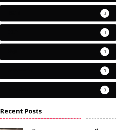
ଅପରାଧ
ଖେଳ
ଜିଲ୍ଲା
ଜୀବନ ଚର୍ଯ୍ୟା
ଦେଶ ବିଦେଶ
Recent Posts