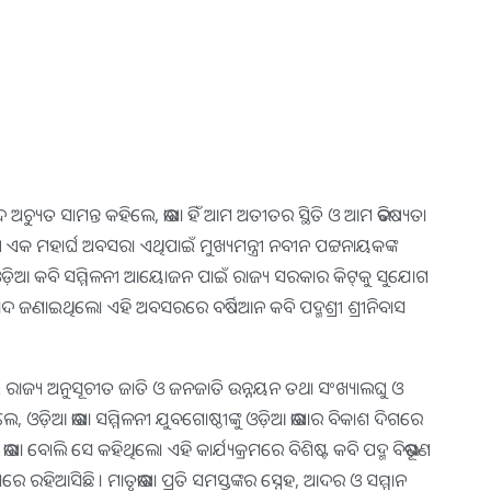
ସଦ ଅଚ୍ୟୁତ ସାମନ୍ତ କହିଲେ, ଭାଷା ହିଁ ଆମ ଅତୀତର ସ୍ଥିତି ଓ ଆମ ଭବିଷ୍ୟତ।
ୀ ଏକ ମହାର୍ଘ ଅବସର। ଏଥିପାଇଁ ମୁଖ୍ୟମନ୍ତ୍ରୀ ନବୀନ ପଟ୍ଟନାୟକଙ୍କ
 ଓଡ଼ିଆ କବି ସମ୍ମିଳନୀ ଆୟୋଜନ ପାଇଁ ରାଜ୍ୟ ସରକାର କିଟ୍‍କୁ ସୁଯୋଗ
୍ୟବାଦ ଜଣାଇଥିଲେ। ଏହି ଅବସରରେ ବର୍ଷିଆନ କବି ପଦ୍ମଶ୍ରୀ ଶ୍ରୀନିବାସ
େଇ ରାଜ୍ୟ ଅନୁସୂଚୀତ ଜାତି ଓ ଜନଜାତି ଉନ୍ନୟନ ତଥା ସଂଖ୍ୟାଲଘୁ ଓ
େ, ଓଡ଼ିଆ ଭାଷା ସମ୍ମିଳନୀ ଯୁବଗୋଷ୍ଠୀଙ୍କୁ ଓଡ଼ିଆ ଭାଷାର ବିକାଶ ଦିଗରେ
ବୋଲି ସେ କହିଥିଲେ। ଏହି କାର୍ଯ୍ୟକ୍ରମରେ ବିଶିଷ୍ଟ କବି ପଦ୍ମ ବିଭୂଷଣ
ରେ ରହିଆସିଛି । ମାତୃଭାଷା ପ୍ରତି ସମସ୍ତଙ୍କର ସ୍ନେହ, ଆଦର ଓ ସମ୍ମାନ