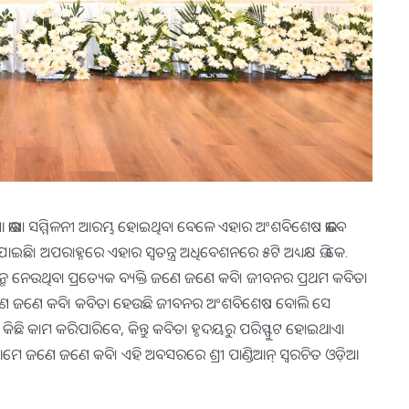
ଆ ଭାଷା ସମ୍ମିଳନୀ ଆରମ୍ଭ ହୋଇଥିବା ବେଳେ ଏହାର ଅଂଶବିଶେଷ ଭାବେ
ି। ଅପରାହ୍ନରେ ଏହାର ସ୍ୱତନ୍ତ୍ର ଅଧିବେଶନରେ ୫ଟି ଅଧ୍ୟକ୍ଷ ଭି. କେ.
ମ ନେଉଥିବା ପ୍ରତ୍ୟେକ ବ୍ୟକ୍ତି ଜଣେ ଜଣେ କବି। ଜୀବନର ପ୍ରଥମ କବିତା
ବ୍ୟକ୍ତି ଜଣେ ଜଣେ କବି। କବିତା ହେଉଛି ଜୀବନର ଅଂଶବିଶେଷ ବୋଲି ସେ
େକ କିଛି କାମ କରିପାରିବେ, କିନ୍ତୁ କବିତା ହୃଦୟରୁ ପରିସ୍ଫୁଟ ହୋଇଥାଏ।
ଆମେ ଜଣେ ଜଣେ କବି। ଏହି ଅବସରରେ ଶ୍ରୀ ପାଣ୍ଡିଆନ୍‍ ସ୍ୱରଚିତ ଓଡ଼ିଆ