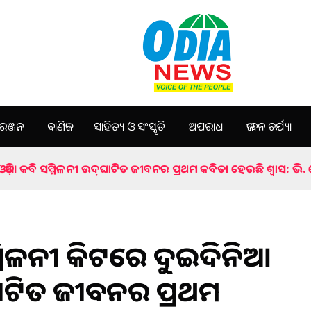
ଞ୍ଜନ
ବାଣିଜ୍ୟ
ସାହିତ୍ୟ ଓ ସଂସ୍କୃତି
ଅପରାଧ
ଜୀବନ ଚର୍ଯ୍ୟା
ଓଡ଼ିଆ କବି ସମ୍ମିଳନୀ ଉଦ୍‍ଘାଟିତ ଜୀବନର ପ୍ରଥମ କବିତା ହେଉଛି ଶ୍ୱାସ: ଭି. କେ
ସମ୍ମିଳନୀ କିଟରେ ଦୁଇଦିନିଆ
‍ଘାଟିତ ଜୀବନର ପ୍ରଥମ