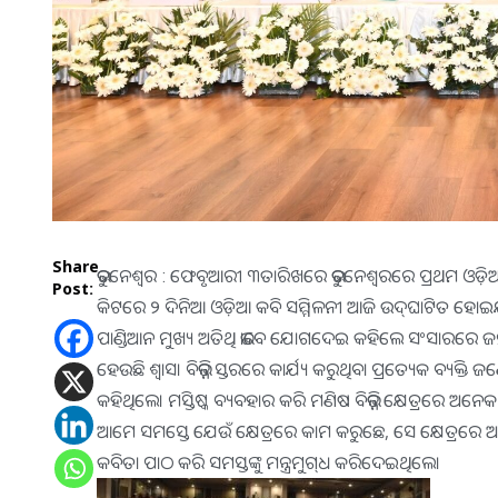
Share
ଭୁବନେଶ୍ୱର : ଫେବୃଆରୀ ୩ତାରିଖରେ ଭୁବନେଶ୍ୱରରେ ପ୍ରଥମ ଓଡ଼ି
Post:
କିଟରେ ୨ ଦିନିଆ ଓଡ଼ିଆ କବି ସମ୍ମିଳନୀ ଆଜି ଉଦ୍‍ଘାଟିତ ହୋଇଯାଇଛ
ପାଣ୍ଡିଆନ ମୁଖ୍ୟ ଅତିଥି ଭାବେ ଯୋଗଦେଇ କହିଲେ ସଂସାରରେ ଜନ୍
ହେଉଛି ଶ୍ୱାସ। ବିଭିନ୍ନ ସ୍ତରରେ କାର୍ଯ୍ୟ କରୁଥିବା ପ୍ରତ୍ୟେକ 
କହିଥିଲେ। ମସ୍ତିଷ୍କ ବ୍ୟବହାର କରି ମଣିଷ ବିଭିନ୍ନ କ୍ଷେତ୍ରରେ ଅନ
ଆମେ ସମସ୍ତେ ଯେଉଁ କ୍ଷେତ୍ରରେ କାମ କରୁଛେ, ସେ କ୍ଷେତ୍ରରେ 
କବିତା ପାଠ କରି ସମସ୍ତଙ୍କୁ ମନ୍ତ୍ରମୁଗ୍‍ଧ କରିଦେଇଥିଲେ।