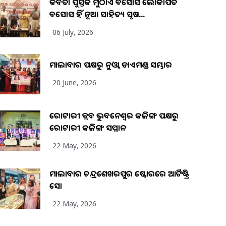
କବିତା ପୁସ୍ତକ ମୁଠାଏ ଅବସୋସ ଲୋକାର୍ପିତ
ଅବସୋସ ହିଁ ନୂଆ ସାହିତ୍ୟ ସୃଷ...
06 July, 2026
ମାଲାବାର ପକ୍ଷରୁ ନୁଓ୍ବା ଡାଏମଣ୍ଡ ସମ୍ଭାର
20 June, 2026
ରୋଟାରୀ କ୍ଲବ ଭୁବନେଶ୍ୱର କଳିଙ୍ଗ ପକ୍ଷରୁ
ରୋଟାରୀ କଳିଙ୍ଗ ସମ୍ମାନ
22 May, 2026
ମାଲାବାର ଚନ୍ଦ୍ରଶେଖରପୁର ଷ୍ଟୋରରେ ଆର୍ଟିଷ୍ଟ୍ରି
ସୋ
22 May, 2026