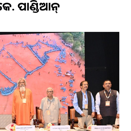
େ. ପାଣ୍ଡିଆନ୍‍