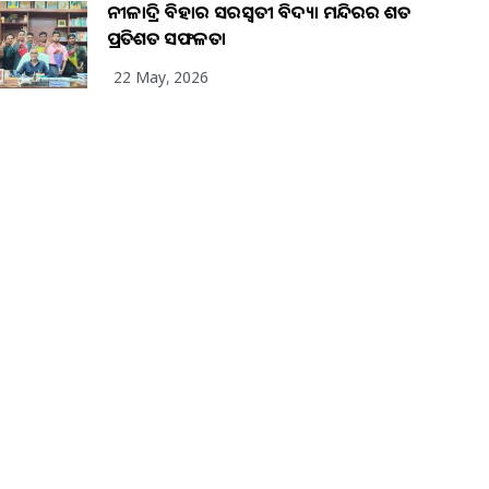
ନୀଳାଦ୍ରି ବିହାର ସରସ୍ୱତୀ ବିଦ୍ୟା ମନ୍ଦିରର ଶତ
ପ୍ରତିଶତ ସଫଳତା
22 May, 2026