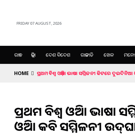
FRIDAY 07 AUGUST, 2026
ରାଜ୍ୟ
ଜିଲ୍ଲା
ଦେଶ ବିଦେଶ
ରାଜନୀତି
ଖେଳ
ମନୋର
HOME
ପ୍ରଥମ ବିଶ୍ୱ ଓଡ଼ିଆ ଭାଷା ସମ୍ମିଳନୀ କିଟରେ ଦୁଇଦିନିଆ 
ପ୍ରଥମ ବିଶ୍ୱ ଓଡ଼ିଆ ଭାଷା 
ଓଡ଼ିଆ କବି ସମ୍ମିଳନୀ ଉଦ୍