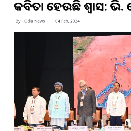
କବିତା ହେଉଛି ଶ୍ୱାସ: ଭି. କ
By - Odia News
04 Feb, 2024