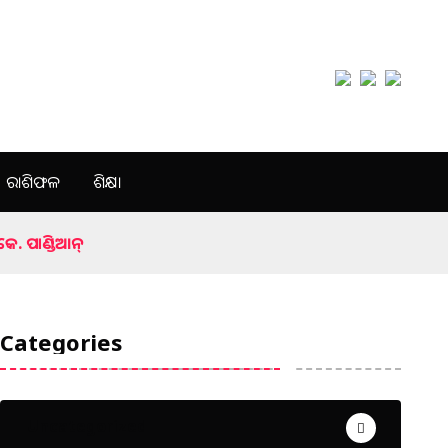
ରାଶିଫଳ
ଶିକ୍ଷା
. ପାଣ୍ଡିଆନ୍‍
Categories
Uncategorized