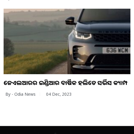
ଜେଏଲଆରର ଇଣ୍ଡିଆର ବାର୍ଷିକ ହଲିଡେ ସର୍ଭିସ କ୍ୟାମ୍ପ
By - Odia News
04 Dec, 2023