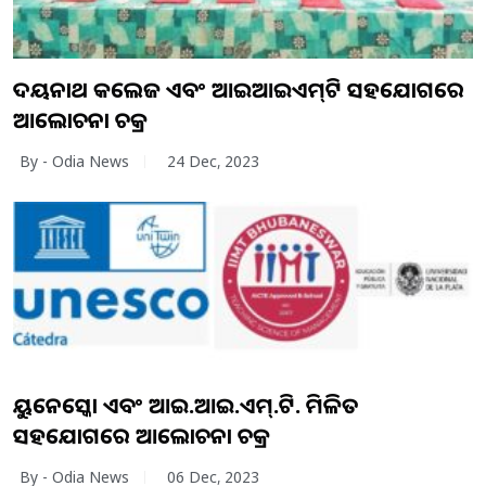
ଉଦୟନାଥ କଲେଜ ଏବଂ ଆଇଆଇଏମ୍‌ଟି ସହଯୋଗରେ
ଆଲୋଚନା ଚକ୍ର
By - Odia News
24 Dec, 2023
ୟୁନେସ୍କୋ ଏବଂ ଆଇ.ଆଇ.ଏମ୍‌.ଟି. ମିଳିତ
ସହଯୋଗରେ ଆଲୋଚନା ଚକ୍ର
By - Odia News
06 Dec, 2023