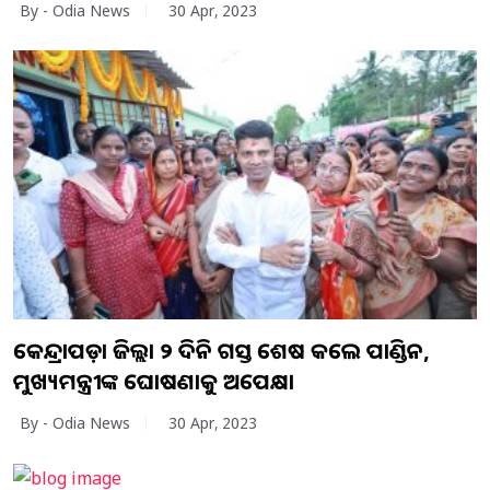
By - Odia News
30 Apr, 2023
କେନ୍ଦ୍ରାପଡ଼ା ଜିଲ୍ଲା ୨ ଦିନିଆ ଗସ୍ତ ଶେଷ କଲେ ପାଣ୍ଡିଆନ,
ମୁଖ୍ୟମନ୍ତ୍ରୀଙ୍କ ଘୋଷଣାକୁ ଅପେକ୍ଷା
By - Odia News
30 Apr, 2023