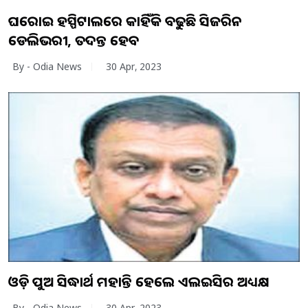
ଘରୋଇ ହସ୍ପିଟାଲରେ କାହିଁକି ବଢୁଛି ସିଜରିଆନ
ଡେଲିଭରୀ, ତଦନ୍ତ ହେବ
By - Odia News
30 Apr, 2023
ଓଡ଼ିଆ ପୁଅ ସିଦ୍ଧାର୍ଥ ମହାନ୍ତି ହେଲେ ଏଲଆଇସିର ଅଧ୍ୟକ୍ଷ
By - Odia News
30 Apr, 2023