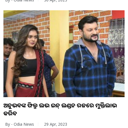
ଅନୁଭବଙ୍କ ଫିଲ୍ମ ଲଭ ଇନ୍ ଲଣ୍ଡନ ରଜରେ ମୁକ୍ତିଲାଭ
କରିବ
By - Odia News
29 Apr, 2023