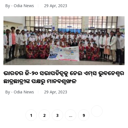
By - Odia News
29 Apr, 2023
ଭାରତର ଜି-୨୦ ସଭାପତିତ୍ବକୁ ନେଇ ଏମ୍‌ସ ଭୁବନେଶ୍ୱର
ଛାତ୍ରଛାତ୍ରୀଙ୍କ ପକ୍ଷରୁ ମାନବଶୃଙ୍ଖଳ
By - Odia News
29 Apr, 2023
1
2
3
…
9