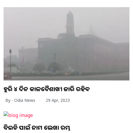
ଆହୁରି ୪ ଦିନ କାଳବୈଶାଖୀ ଜାରି ରହିବ
By - Odia News
29 Apr, 2023
ବିଇଡି ପାଇଁ ନାମ ଲେଖା ଆରମ୍ଭ