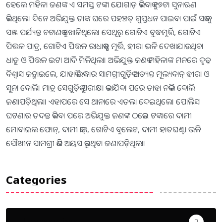
ହେଲେ ମହିଳା ଜଣଙ୍କ ଏ ସମସ୍ତ ଟଙ୍କା ଯୋଗାଡ଼ କରିବାକୁ ୧୭ଟା ସୁନାଋଣ
କରିଥିଲେ। ଦିନେ ଅଭିଯୁକ୍ତ ତାଙ୍କ ଘରେ ପହଞ୍ଚତ୍ ଗୁପ୍ତଧନ ପାଇବା ପାଇଁ ସକାଳୁ
ସଞ୍ଜ ପର୍ଯ୍ୟନ୍ତ ଚଟାଣକୁ ଖୋଳିଥିଲେ। ସେଥିରୁ ଗୋଟିଏ ବୁଦ୍ଧମୂର୍ତ୍ତି, ଗୋଟିଏ
ପିତ୍ତଳ ପାତ୍ର, ଗୋଟିଏ ପିତ୍ତଳ ରାଧାକୃଷ୍ଣ ମୂର୍ତ୍ତି, ହୀରା ଭଳି ଦେଖାଯାଉଥିବା
ଧାତୁ ଓ ପିତ୍ତଳ ଇଟା ଆଦି ମିଳିଥିଲା। ଅଭିଯୁକ୍ତ ଜଣକ ମହିଳାଙ୍କ ମନରେ ଦୃଢ଼
ବିଶ୍ୱାସ ଜନ୍ମାଇଲେ, ଯାହାକି ଉଦ୍ଧାର ସାମଗ୍ରୀଗୁଡ଼ିକ ଅତ୍ୟନ୍ତ ମୂଲ୍ୟବାନ୍‌ ହୀରା ଓ
ସୁନା ବୋଲି। ମାତ୍ର ସେଗୁଡ଼ିକୁ ପରୀକ୍ଷା କରାଯିବା ପରେ ତାହା ନକଲି ବୋଲି
ଜଣାପଡ଼ିଥିଲା। ଏହାପରେ ସେ ଥାନାରେ ଏତଲା ଦେଇଥିଲେ। ପୋଲିସ
ଘଟଣାର ତଦନ୍ତ କରିବା ପରେ ଅଭିଯୁକ୍ତ ଜଣଙ୍କ ଠକେଇ ଟଙ୍କାରେ ଦାମୀ
ମୋବାଇଲ ଫୋନ୍‌, ଦାମୀ କାର୍‌, ଗୋଟିଏ ବୁଲେଟ, ଦାମୀ ହାତଘଣ୍ଟା ଭଳି
ସୌଖୀନ ସାମଗ୍ରୀ କିଣି ଅୟସ କରୁଥିବା ଜଣାପଡ଼ିଥିଲା।
Categories
Uncategorized