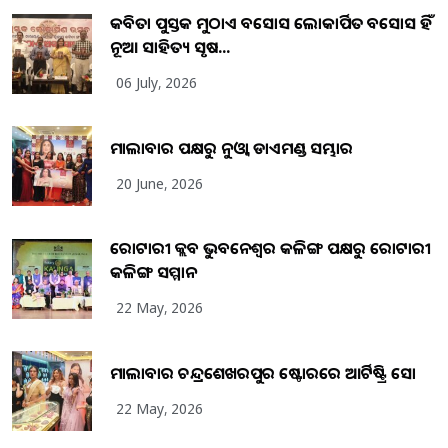
କବିତା ପୁସ୍ତକ ମୁଠାଏ ଅବସୋସ ଲୋକାର୍ପିତ ଅବସୋସ ହିଁ
ନୂଆ ସାହିତ୍ୟ ସୃଷ...
06 July, 2026
ମାଲାବାର ପକ୍ଷରୁ ନୁଓ୍ବା ଡାଏମଣ୍ଡ ସମ୍ଭାର
20 June, 2026
ରୋଟାରୀ କ୍ଲବ ଭୁବନେଶ୍ୱର କଳିଙ୍ଗ ପକ୍ଷରୁ ରୋଟାରୀ
କଳିଙ୍ଗ ସମ୍ମାନ
22 May, 2026
ମାଲାବାର ଚନ୍ଦ୍ରଶେଖରପୁର ଷ୍ଟୋରରେ ଆର୍ଟିଷ୍ଟ୍ରି ସୋ
22 May, 2026