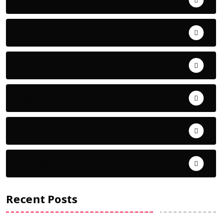
ଅପରାଧ
ଖେଳ
ଜିଲ୍ଲା
ଜୀବନ ଚର୍ଯ୍ୟା
ଦେଶ ବିଦେଶ
Recent Posts