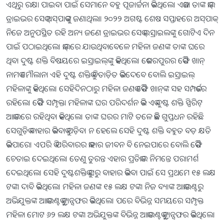
ଏଥିରୁ ରକ୍ଷା ପାଇବା ପାଇଁ ସେମାନେ ବହୁ ପୂଜାର୍ଚ୍ଚନା କରିଥିଲେ। ଏକଥା ତାଙ୍କ କାର୍‌
ଡ୍ରାଇଭର ସେକ୍‌ ଅସ୍‌ପାକ୍‌ଙ୍କୁ ଜଣାଥିଲା। ୨୦୨୨ ଅଗଷ୍ଟ ଶେଷ ସପ୍ତାହରେ ଅସ୍‌ପାକ୍‌
ନିଜେ ଅନୁପସ୍ଥିତ ରହି ଅନ୍ୟ ଜଣେ ଡ୍ରାଇଭର ସେକ୍‌ ଇସ୍ରାଇଲଙ୍କୁ ଗୋଟିଏ ଦିନ
ପାଇଁ ପଠାଇଥିଲେ। କାର୍‌ରେ ଯାଉଥିବାବେଳେ ମହିଳା ଜଣଙ୍କ ତାଙ୍କ ଘରେ
ଥିବା ଦୁଷ୍ଟ ଶକ୍ତି ବିଷୟରେ ଇସ୍ରାଇଲ୍‌ଙ୍କୁ କହିଥିଲେ। କେଶରପୁରର କୈଫି ଖାନ୍‌
ନାମକ ମୌଲାନା ଏହି ଦୁଷ୍ଟ ଶକ୍ତିକୁ ବିତାଡ଼ିତ କରିଦେବେ ବୋଲି ଇସ୍ରାଇଲ୍‌
ମହିଳାଙ୍କୁ କହିଥିଲେ। ସେହିଦିନଠାରୁ ମହିଳା ଜଣକ କୈଫି ଖାନ୍‌ଙ୍କ ସହ ସମ୍ପର୍କରେ
ରହିଲେ। କୈଫି ସମ୍ପୃକ୍ତା ମହିଳାଙ୍କ ଘର ପରିଦର୍ଶନ କରି ଏକ ଦୁଷ୍ଟ ଶକ୍ତି ସ୍ପିରିଟ୍‌
ଆକାରରେ ରହିଥିବା କହିଥିଲେ। ତାଙ୍କ ଘରର ମାଟି ତଳେ କିଛି ଗୁପ୍ତଧନ ରହିଛି
ସେଗୁଡ଼ିକ ବାହାର କରିବାକୁ ପଡ଼ିବ। ନ ହେଲେ ସେହି ଦୁଷ୍ଟ ଶକ୍ତି ବହୁତ ବଡ଼ କ୍ଷତି
କରିପାରେ। ଏପରି କି ପରିବାରର କାହାର ଜୀବନ ବି ନେଇପାରେ ବୋଲି କୈଫି
ଚେତାଇ ଦେଇଥିଲେ। ତେଣୁ ତୁରନ୍ତ ଏହାର ପ୍ରତିକାର ନିମନ୍ତେ ପରାମର୍ଶ
ଦେଇଥିଲେ। ସେହି ଦୁଷ୍ଟଶକ୍ତିକୁ ଘରୁ ବାହାର କରିବା ପାଇଁ ସେ ପ୍ରଥମେ ୧୫ ଲକ୍ଷ
ଟଙ୍କା ଦାବି କରିଥିଲେ। ମହିଳା ଜଣଙ୍କ ୧୫ ଲକ୍ଷ ଟଙ୍କା ନିଜ ବ୍ୟାଙ୍କ ଆକାଉଣ୍ଟରୁ
ଅଭିଯୁକ୍ତଙ୍କ ଆକାଉଣ୍ଟକୁ ଟ୍ରାନ୍ସଫର କରିଥିଲେ। ପରେ ବିଭିନ୍ନ ସମୟରେ ସମ୍ପୃକ୍ତ
ମହିଳା ମୋଟ ୬୨ ଲକ୍ଷ ଟଙ୍କା ଅଭିଯୁକ୍ତଙ୍କ ବିଭିନ୍ନ ଆକାଉଣ୍ଟକୁ ଟ୍ରାନ୍ସଫର କରିଥିଲେ।