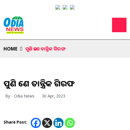
HOME
ପୁଣି ଜଣେ ତାନ୍ତ୍ରିକ ଗିରଫ
ପୁଣି ଜଣେ ତାନ୍ତ୍ରିକ ଗିରଫ
By - Odia News
30 Apr, 2023
Share Post: