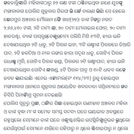
କଟକ : ତାନ୍ତ୍ରିକ ସାଜି ମହିଳାଙ୍କଠାରୁ ୬୨ ଲକ୍ଷ ଟଙ୍କା ଠକି ନେଇଥିବା ଜଣେ ଯୁବକଙ୍କୁ
ମଙ୍ଗଳାବାଗ ପୋଲିସ ଶୁକ୍ରବାର ଗିରଫ କରି କୋର୍ଟ ଚାଲାଣ କରିଛି। ସେ ହେଲେ
କେଶରପୁର ଅଞ୍ଚଳର ମୌଲାନା କୈଫି ଖାନ୍‌(୨୭)। ତାଙ୍କ ନିକଟରୁ ନଗଦ
୨,୭୬,୪୧୦ ଟଙ୍କା, ୨ଟି ଦାମୀ କାର୍‌, ୭୦ ଦାମୀ ମୋବାଇଲ ଫୋନ୍‌, ୨୦ ଦାମୀ
ହାତଘଣ୍ଟା, ବ୍ୟାଙ୍କ ପାସ୍‌ବୁକ୍‌, ଚେକ୍‌ ବୁକ୍‌, ବୀମା ପଲିସି ମିଶି ୧୩ଟି, ହୀରା ଭଳି
ଦେଖାଯାଉଥିବା ୨ଟି ଧାତୁ, ୨ଟି ପିତ୍ତଳ ଇଟା, ୩ଟି ଲକ୍ଷ୍ମୀଙ୍କ ପିତ୍ତଳରେ ତିଆରି
ପାଦ, ୨ଟି ହଳଦିଆ ଓ ନୀଳ ରଙ୍ଗର ହୀରା ସଦୃଶ ଧାତୁ, ଗୋଟିଏ ପିତ୍ତଳ
ରାଧାକୃଷ୍ଣ ମୂର୍ତ୍ତି, ଗୋଟିଏ ପିତ୍ତଳ ହଣ୍ଡା, ପିତ୍ତଳର ୨ଟି ଲକ୍ଷ୍ମୀପାଦ, ହୀରା ଭଳି
ଦେଖାଯାଉଥିବା ଗୋଟିଏ କାଚଖଣ୍ଡ, ୪ଟି ପିତ୍ତଳ ପାତ୍ର ଓ ୧୦ଟି ଧାତବ ଲକେଟ୍‌
ଜବତ କରାଯାଇଛି। ଏନେଇ ଏକ ମାମଲା(ନଂ.୧୧୪/୨୩) ରୁଜୁ ହୋଇଥିବା
ମଙ୍ଗଳାବାଗ ଥାନାରେ ଶୁକ୍ରବାର ଆୟୋଜିତ ଖବରଦାତା ସମ୍ମିଳନୀରେ କଟକ
ଡିସିପି ପିନାକ ମିଶ୍ର ସୂଚନା ଦେଇଛନ୍ତି।
ପୋଲିସ ସୂତ୍ରରୁ ପ୍ରକାଶ, ଠକାମିିର ଶିକାର ହୋଇଥିବା ରାଣୀହାଟ ଅଞ୍ଚଳର ମହିଳା
ଓ ତାଙ୍କ ବୃଦ୍ଧା ମା’ଙ୍କ ସମେତ ସମସ୍ତ ସଦସ୍ୟ ଘରେ ଭୟଭୀତ ଅବସ୍ଥାରେ
ରହୁଥିଲେ। ସେମାନେ ତାଙ୍କ ଘରେ ଏକ ଦୁଷ୍ଟଶକ୍ତିର ଉପସ୍ଥିତିକୁ ଅନୁଭବ କରୁଥିଲେ।
ଯେଉଁଥିପାଇଁ ସେମାନେ ଶାନ୍ତିରେ ରହିପାରୁ ନ ଥିଲେ କି ଶୋଇପାରୁ ନ ଥିଲେ।