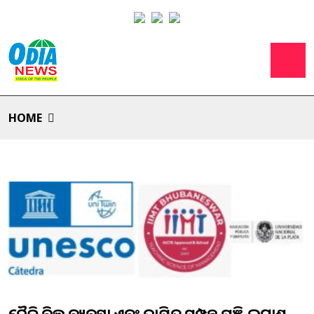
HOME
ନୈତିକ ବିତ୍ତ ବ୍ୟବସ୍ଥା ଏବଂ ଦାୟିତ୍ବ ସମ୍ପନ୍ନ ପୁଞ୍ଜି ଲଗାଣ