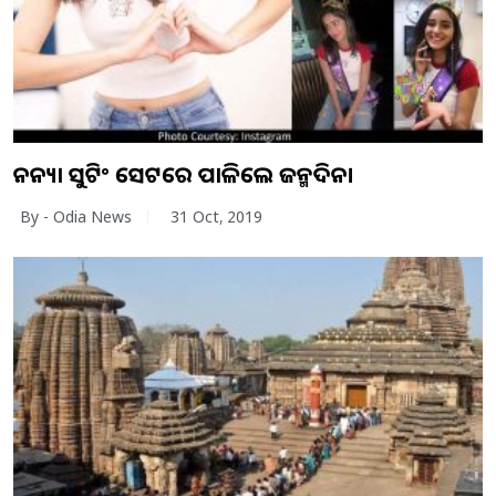
ଅନନ୍ୟା ସୁଟିଂ ସେଟରେ ପାଳିଲେ ଜନ୍ମଦିନ।
By - Odia News
31 Oct, 2019