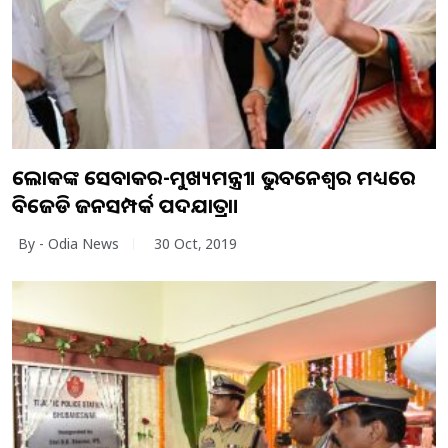
ଲୋକଙ୍କ ସେବାକର-ମୁଖ୍ୟମନ୍ତ୍ରୀ। ଭୁବନେଶ୍ୱର ମଧ୍ୟରେ
ବିଜେଡି ଜନସମ୍ପର୍କ ପଦଯାତ୍ରା।
By - Odia News
30 Oct, 2019