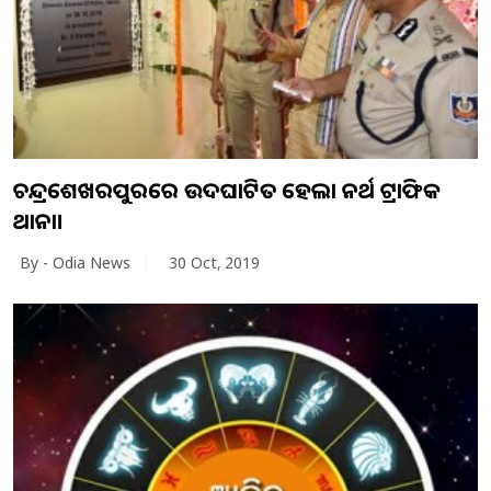
ଚନ୍ଦ୍ରଶେଖରପୁରରେ ଉଦଘାଟିତ ହେଲା ନର୍ଥ ଟ୍ରାଫିକ
ଥାନା।
By - Odia News
30 Oct, 2019