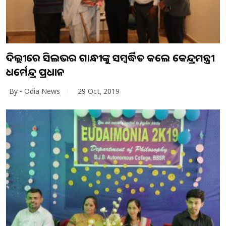
ଦିଲ୍ଲୀରେ ସିଲଭର ଗାନ୍ଧୀଙ୍କୁ ସମ୍ବର୍ଦ୍ଧିତ କଲେ କେନ୍ଦ୍ରମନ୍ତ୍ରୀ
ଧର୍ମେନ୍ଦ୍ର ପ୍ରଧାନ
By - Odia News
29 Oct, 2019