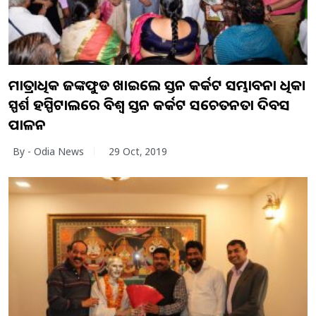
ମାତ୍ରାଧିକ ଜଙ୍କଫୁଡ ଖାଇଲେ ସ୍ତନ କର୍କଟ ସମ୍ଭାବନା ଅଧିକ।
ସ୍ପର୍ଶ ହସ୍ପିଟାଲରେ ବିଶ୍ୱ ସ୍ତନ କର୍କଟ ସଚେତନତା ଦିବସ
ପାଳନ
By - Odia News
29 Oct, 2019