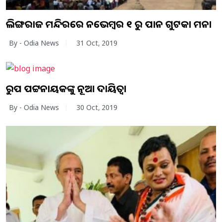
ଲିଙ୍ଗରାଜ ମନ୍ଦିରରେ ନଭେମ୍ବର ୧ ରୁ ପାନ ଗୁଟକା ମନା
By - Odia News
31 Oct, 2019
ଅରୁପ ପଟ୍ଟନାୟକଙ୍କୁ ନୂଆ ଦାୟିତ୍ବ।
By - Odia News
30 Oct, 2019