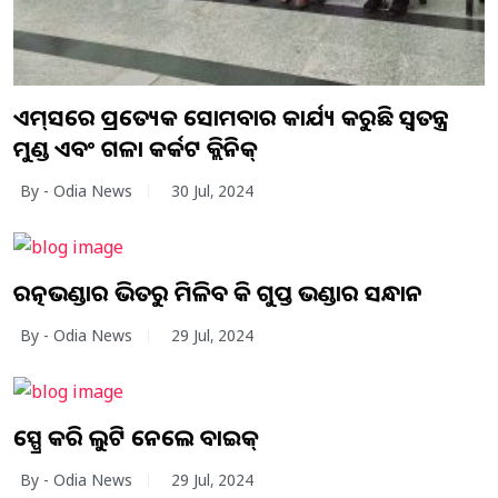
ଏମ୍‌ସରେ ପ୍ରତ୍ୟେକ ସୋମବାର କାର୍ଯ୍ୟ କରୁଛି ସ୍ବତନ୍ତ୍ର
ମୁଣ୍ଡ ଏବଂ ଗଳା କର୍କଟ କ୍ଲିନିକ୍
By - Odia News
30 Jul, 2024
ରତ୍ନଭଣ୍ଡାର ଭିତରୁ ମିଳିବ କି ଗୁପ୍ତ ଭଣ୍ଡାର ସନ୍ଧାନ
By - Odia News
29 Jul, 2024
ସ୍ପ୍ରେ କରି ଲୁଟି ନେଲେ ବାଇକ୍
By - Odia News
29 Jul, 2024