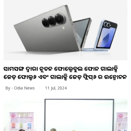
ସାମସଙ୍ଗ ଦ୍ୱାରା ନୂତନ ଫୋଲ୍ଡେବୁଲ ଫୋନ ଗାଲାକ୍ସି
ଜେଡ଼ ଫୋଲ୍ଡ୬ ଏବଂ ଗାଲାକ୍ସି ଜେଡ଼ ଫ୍ଲିପ୍‌୬ ର ଉନ୍ମୋଚନ
By - Odia News
11 Jul, 2024