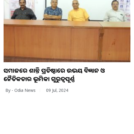
ସମାଜରେ ଶାନ୍ତି ପ୍ରତିଷ୍ଠାରେ ଉଭୟ ବିଜ୍ଞାନ ଓ
ନୈତିକତାର ଭୂମିକା ଗୁରୁତ୍ୱପୂର୍ଣ୍ଣ
By - Odia News
09 Jul, 2024
Copyright
2026
BrandingKaro.com
. All Rights Reserved.