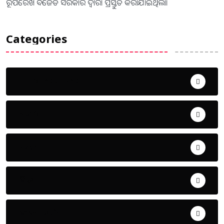
ରୂପରେଖ ବିଜେଡି ସରକାର ଦ୍ବାରା ପ୍ରସ୍ତୁତ କରାଯାଇଥିଲା।
Categories
Uncategorized
ଅପରାଧ
ଖେଳ
ଜିଲ୍ଲା
ଜୀବନ ଚର୍ଯ୍ୟା