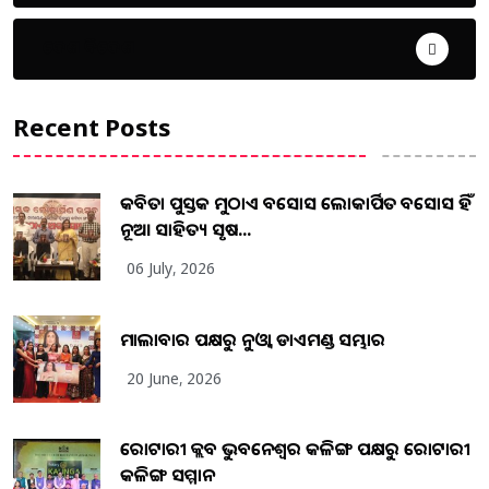
ଦେଶ ବିଦେଶ
Recent Posts
କବିତା ପୁସ୍ତକ ମୁଠାଏ ଅବସୋସ ଲୋକାର୍ପିତ ଅବସୋସ ହିଁ
ନୂଆ ସାହିତ୍ୟ ସୃଷ...
06 July, 2026
ମାଲାବାର ପକ୍ଷରୁ ନୁଓ୍ବା ଡାଏମଣ୍ଡ ସମ୍ଭାର
20 June, 2026
ରୋଟାରୀ କ୍ଲବ ଭୁବନେଶ୍ୱର କଳିଙ୍ଗ ପକ୍ଷରୁ ରୋଟାରୀ
କଳିଙ୍ଗ ସମ୍ମାନ