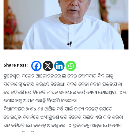
Share Post:
ଭୁବନେଶ୍ୱର: ବଜେଟ ଆଲୋଚନାରେ ଭାଗ ନେଇ ସୋମବାର ଦିନ ରାଜ୍ଯ
ସରକାରଙ୍କୁ କଟାକ୍ଷ କରିଛନ୍ତି ବିରୋଧୀ ଦଳର ନେତା ନବୀନ ପଟ୍ଟନାୟକ।
ସେ କହିଛନ୍ତି ଯେ ବିଜେଡି ଶାସନ ସମୟରେ କାର୍ଯ୍ୟକାରୀ ହୋଇଥିବା ୮୦%
ଯୋଜନାକୁ ଆପଣାଇଛନ୍ତି ବିଜେପି ସରକାର।
ବିଧାନସଭାରେ ୨୦୨୪-୨୫ ଆର୍ଥିକ ବର୍ଷ ପାଇଁ ରାଜ୍ୟ ବଜେଟ୍ ଉପରେ
ହୋଇଥିବା ବିତର୍କରେ ଅଂଶଗ୍ରହଣ କରି ବିଜେଡି ସଭାପତି ଏଭଳି ଦାବି କରିବା
ସହ କହିଛନ୍ତି ଯେ ବଜେଟ୍ ଆବଣ୍ଟନର ୮୦ ପ୍ରତିଶତରୁ ଅଧିକ ଯୋଜନାର