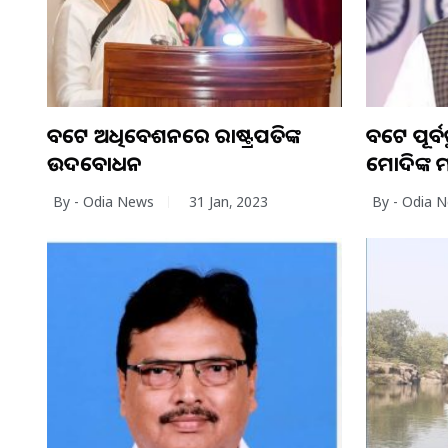
ବଜେଟ ଅଧିବେଶନରେ ରାଷ୍ଟ୍ରପତିଙ୍କ
ବଜେଟ ପୂର୍ବର
ଉଦବୋଧନ
ମୋଦିଙ୍କ
By - Odia News
31 Jan, 2023
By - Odia 