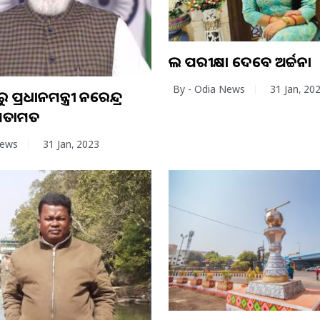
ଲ ପରୀକ୍ଷା ଦେବେ ଅର୍ଚ୍ଚନା
By - Odia News
31 Jan, 20
ୁ ପ୍ରଧାନମନ୍ତ୍ରୀ ନରେନ୍ଦ୍ର
 ମତାମତ
News
31 Jan, 2023