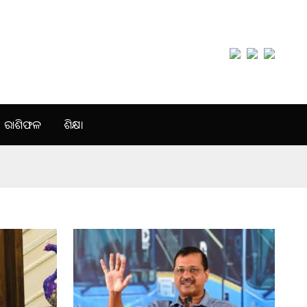
ରାଶିଫଳ
ଶିକ୍ଷା