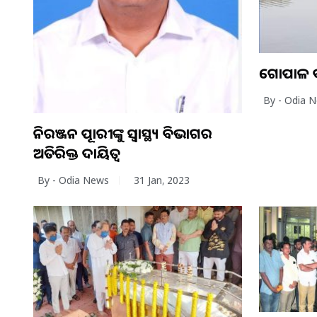
ଗୋପାଳ ଦ
By - Odia 
ନିରଞ୍ଜନ ପୂଜାରୀଙ୍କୁ ସ୍ବାସ୍ଥ୍ୟ ବିଭାଗର
ଅତିରିକ୍ତ ଦାୟିତ୍ବ
By - Odia News
31 Jan, 2023