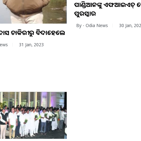
ପାଣ୍ଡିଆନଙ୍କୁ ଏଫଆଇଏଚ୍ ପ୍
ପୁରସ୍କାର
By - Odia News
30 Jan, 20
ାସ ଚାକିରୀରୁ ବିଦାହେଲେ
News
31 Jan, 2023