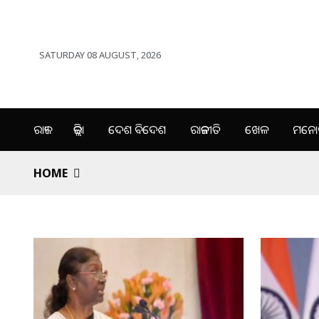
SATURDAY 08 AUGUST, 2026
ରାଜ୍ୟ
ଜିଲ୍ଲା
ଦେଶ ବିଦେଶ
ରାଜନୀତି
ଖେଳ
ମନୋର
HOME