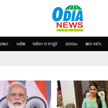
ଞ୍ଜନ
ବାଣିଜ୍ୟ
ସାହିତ୍ୟ ଓ ସଂସ୍କୃତି
ଅପରାଧ
ଜୀବନ ଚର୍ଯ୍ୟା