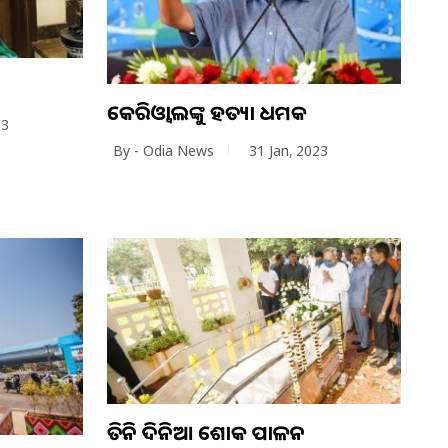
କେଜିରଓ୍ବାଲଙ୍କୁ ହତ୍ୟା ଧମକ
23
By - Odia News
31 Jan, 2023
ତିନି ଦିନିଆ ଶୋକ ପାଳନ