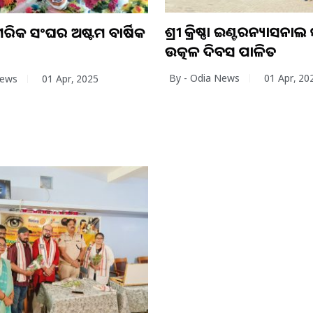
ଶ୍ରୀ କ୍ରିଷ୍ଣା ଇଣ୍ଟରନ୍ୟାସନାଲ
ଗରିକ ସଂଘର ଅଷ୍ଟମ ବାର୍ଷିକ
ଉତ୍କଳ ଦିବସ ପାଳିତ
By - Odia News
01 Apr, 20
News
01 Apr, 2025