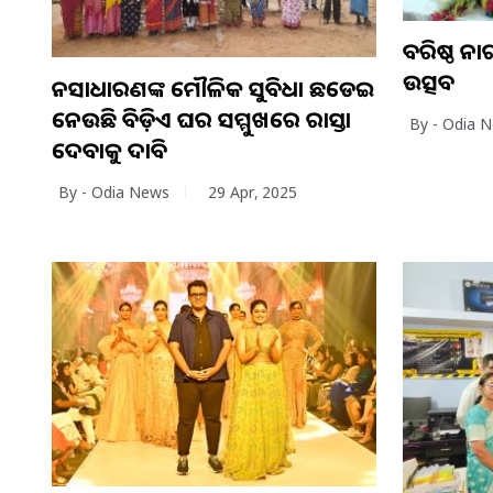
ବରିଷ୍ଠ ନା
ଉତ୍ସବ
ଜନସାଧାରଣଙ୍କ ମୌଳିକ ସୁବିଧା ଛଡେଇ
ନେଉଛି ବିଡ଼ିଏ ଘର ସମ୍ମୁଖରେ ରାସ୍ତା
By - Odia 
ଦେବାକୁ ଦାବି
By - Odia News
29 Apr, 2025