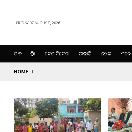
FRIDAY 07 AUGUST, 2026
ରାଜ୍ୟ
ଜିଲ୍ଲା
ଦେଶ ବିଦେଶ
ରାଜନୀତି
ଖେଳ
ମନୋର
HOME