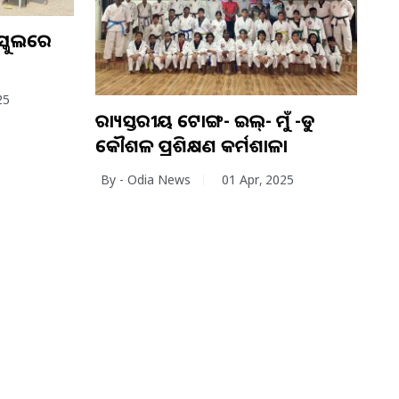
 ସ୍କୁଲରେ
25
ରାଜ୍ୟସ୍ତରୀୟ ଟୋଙ୍ଗ- ଇଲ୍‌- ମୁଁ -ଡୁ
କୌଶଳ ପ୍ରଶିକ୍ଷଣ କର୍ମଶାଳା
By - Odia News
01 Apr, 2025