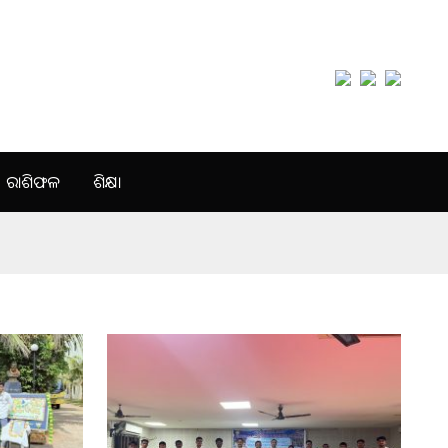
ରାଶିଫଳ
ଶିକ୍ଷା