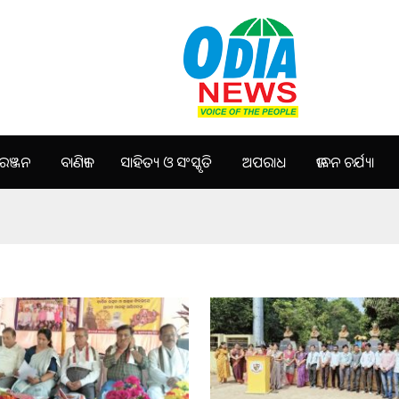
ଞ୍ଜନ
ବାଣିଜ୍ୟ
ସାହିତ୍ୟ ଓ ସଂସ୍କୃତି
ଅପରାଧ
ଜୀବନ ଚର୍ଯ୍ୟା