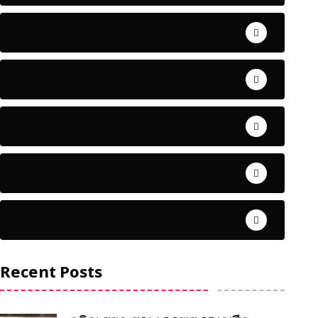
ଅପରାଧ
ଖେଳ
ଜିଲ୍ଲା
ଜୀବନ ଚର୍ଯ୍ୟା
ଦେଶ ବିଦେଶ
Recent Posts