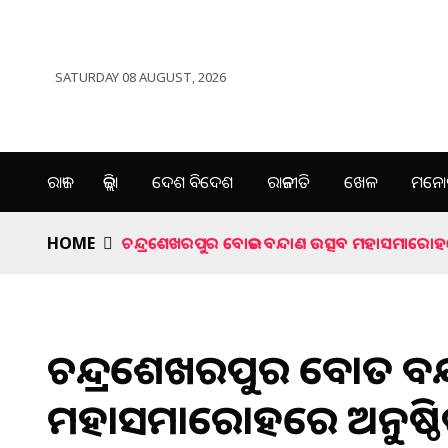
SATURDAY 08 AUGUST, 2026
ରାଜ୍ୟ
ଜିଲ୍ଲା
ଦେଶ ବିଦେଶ
ରାଜନୀତି
ଖେଳ
ମନୋର
HOME
ଚନ୍ଦ୍ରଶେଖରପୁର ବୋଇତ ବନ୍ଦାଣ ଉତ୍ସବ ମହାସମାରୋହର
ଚନ୍ଦ୍ରଶେଖରପୁର ବୋଇତ ବନ୍
ମହାସମାରୋହରେ ଅନୁଷ୍ଠି