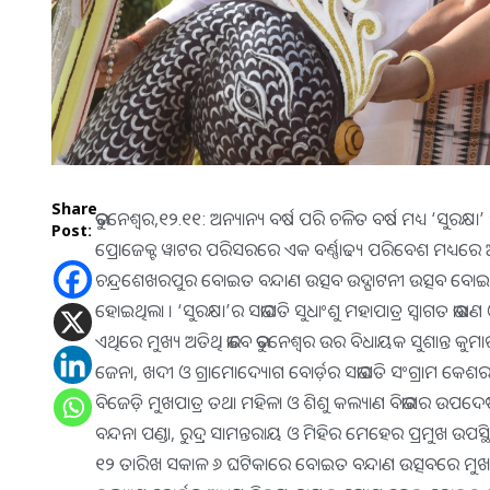
Share
ଭୁବନେଶ୍ୱର,୧୨.୧୧: ଅନ୍ୟାନ୍ୟ ବର୍ଷ ପରି ଚଳିତ ବର୍ଷ ମଧ୍ୟ ‘ସୁରକ୍ଷ
Post:
ପ୍ରୋଜେକ୍ଟ ୱାଟର ପରିସରରେ ଏକ ବର୍ଣ୍ଣାଢ୍ୟ ପରିବେଶ ମଧ୍ୟରେ 
ଚନ୍ଦ୍ରଶେଖରପୁର ବୋଇତ ବନ୍ଦାଣ ଉତ୍ସବ ଉଦ୍ଘାଟନୀ ଉତ୍ସବ ବୋଇତ ବନ
ହୋଇଥିଲା । ‘ସୁରକ୍ଷା’ର ସଭାପତି ସୁଧାଂଶୁ ମହାପାତ୍ର ସ୍ୱାଗତ ଭ
ଏଥିରେ ମୁଖ୍ୟ ଅତିଥି ଭାବେ ଭୁବନେଶ୍ୱର ଉର ବିଧାୟକ ସୁଶାନ୍ତ କୁମ
ଜେନା, ଖଦୀ ଓ ଗ୍ରାମୋଦ୍ୟୋଗ ବୋର୍ଡ଼ର ସଭାପତି ସଂଗ୍ରାମ କେଶର
ବିଜେଡ଼ି ମୁଖପାତ୍ର ତଥା ମହିଳା ଓ ଶିଶୁ କଲ୍ୟାଣ ବିଭାଗର ଉପଦେଷ୍ଟ
ବନ୍ଦନା ପଣ୍ଡା, ରୁଦ୍ର ସାମନ୍ତରାୟ ଓ ମିହିର ମେହେର ପ୍ରମୁଖ ଉପସ୍ଥ
୧୨ ତାରିଖ ସକାଳ ୬ ଘଟିକାରେ ବୋଇତ ବନ୍ଦାଣ ଉତ୍ସବରେ ମୁଖ୍ୟ ଅ