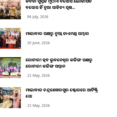
କବିତା ପୁସ୍ତକ ମୁଠାଏ ଅବସୋସ ଲୋକାର୍ପିତ
ଅବସୋସ ହିଁ ନୂଆ ସାହିତ୍ୟ ସୃଷ...
06 July, 2026
ମାଲାବାର ପକ୍ଷରୁ ନୁଓ୍ବା ଡାଏମଣ୍ଡ ସମ୍ଭାର
20 June, 2026
ରୋଟାରୀ କ୍ଲବ ଭୁବନେଶ୍ୱର କଳିଙ୍ଗ ପକ୍ଷରୁ
ରୋଟାରୀ କଳିଙ୍ଗ ସମ୍ମାନ
22 May, 2026
ମାଲାବାର ଚନ୍ଦ୍ରଶେଖରପୁର ଷ୍ଟୋରରେ ଆର୍ଟିଷ୍ଟ୍ରି
ସୋ
22 May, 2026