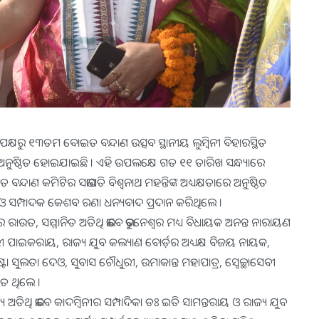
ା’ ପକ୍ଷରୁ ୧୩ତମ ବୋଇତ ବନ୍ଦାଣ ଉତ୍ସବ ସ୍ଥାନୀୟ ଲୁମ୍ବିନୀ ବିହାରସ୍ଥିତ
ଅନୁଷ୍ଠିତ ହୋଇଯାଇଛି । ଏହି ଉପଲକ୍ଷେ ଗତ ୧୧ ତାରିଖ ସନ୍ଧ୍ୟାରେ
୍ଦାଣ କମିଟିର ସଭାପତି ବିଶ୍ୱନାଥ ମହନ୍ତିଙ୍କ ଅଧ୍ୟକ୍ଷତାରେ ଅନୁଷ୍ଠିତ
ାଷଣ ଓ ସମ୍ପାଦକ କେଶବ ରଣା ଧନ୍ୟବାଦ ପ୍ରଦାନ କରିଥିଲେ ।
ାର ରାଉତ, ସମ୍ମାନିତ ଅତିଥି ଭାବେ ଭୁବନେଶ୍ୱର ମଧ୍ୟ ବିଧାୟକ ଅନନ୍ତ ନାରାୟଣ
ୀ ପାଇକରାୟ, ରାଜ୍ୟ ଯୁବ କଲ୍ୟାଣ ବୋର୍ଡ଼ର ଅଧ୍ୟକ୍ଷ ବିଜୟ ନାୟକ,
ା ସୁଲତା ଦେଓ, ସୁବାସ ଚୌଧୁରୀ, ଉମାକାନ୍ତ ମହାପାତ୍ର, ସ୍ୱେଚ୍ଛାସେବୀ
ିତ ଥିଲେ ।
ତିଥି ଭାବେ କାଦମ୍ବିନୀର ସମ୍ପାଦିକା ଡଃ ଇତି ସାମନ୍ତରାୟ ଓ ରାଜ୍ୟ ଯୁବ