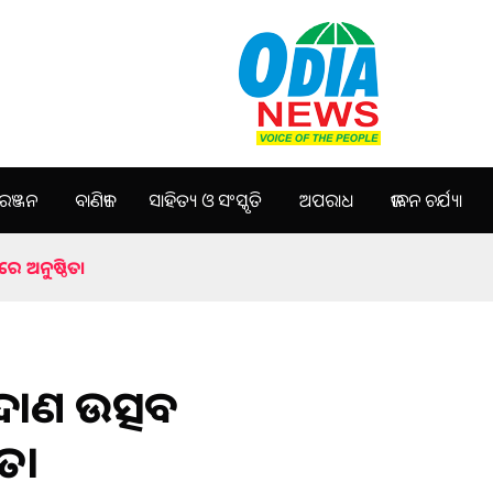
ଞ୍ଜନ
ବାଣିଜ୍ୟ
ସାହିତ୍ୟ ଓ ସଂସ୍କୃତି
ଅପରାଧ
ଜୀବନ ଚର୍ଯ୍ୟା
େ ଅନୁଷ୍ଠିତ।
ଦାଣ ଉତ୍ସବ
ତ।