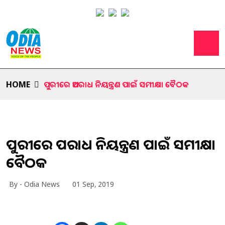
HOME
ପୁରୀରେ ଅପରାଧ ନିୟନ୍ତ୍ରଣ ପାଇଁ ସମୀକ୍ଷା ବୈଠକ
ପୁରୀରେ ଅପରାଧ ନିୟନ୍ତ୍ରଣ ପାଇଁ ସମୀକ୍ଷା
ବୈଠକ
By - Odia News
01 Sep, 2019