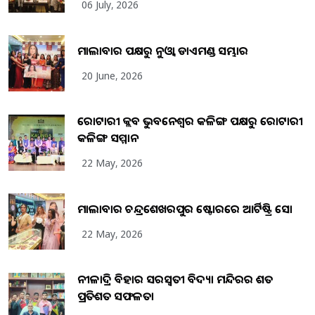
06 July, 2026
ମାଲାବାର ପକ୍ଷରୁ ନୁଓ୍ବା ଡାଏମଣ୍ଡ ସମ୍ଭାର
20 June, 2026
ରୋଟାରୀ କ୍ଲବ ଭୁବନେଶ୍ୱର କଳିଙ୍ଗ ପକ୍ଷରୁ ରୋଟାରୀ
କଳିଙ୍ଗ ସମ୍ମାନ
22 May, 2026
ମାଲାବାର ଚନ୍ଦ୍ରଶେଖରପୁର ଷ୍ଟୋରରେ ଆର୍ଟିଷ୍ଟ୍ରି ସୋ
22 May, 2026
ନୀଳାଦ୍ରି ବିହାର ସରସ୍ୱତୀ ବିଦ୍ୟା ମନ୍ଦିରର ଶତ
ପ୍ରତିଶତ ସଫଳତା