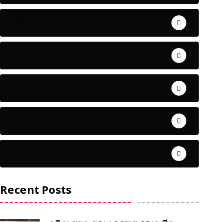
ଅପରାଧ
ଖେଳ
ଜିଲ୍ଲା
ଜୀବନ ଚର୍ଯ୍ୟା
ଦେଶ ବିଦେଶ
Recent Posts