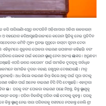
ତ କରି ସାରିଲାଣି।ଏଥିରୁ ବାଦପଡିନି ଓଡ଼ିଶା।ସାରା ଓଡିଶା ଲକଡାଉନ୍।
୍ୟ ଓ ସହଯୋଗ କରିଆସୁଛନ୍ତି।ରାଜ୍ୟରେ କରୋନା ସ୍ଥିତିକୁ ନେଇ ପ୍ରତିଦିନ
ଚେତନତା କମିଟି ମୁଖ୍ୟ ପ୍ରବକ୍ତା ସୁବ୍ରତୋ ବାଗ୍‌ଚୀ ସୂଚନା ଦେବା
ି। ଏହିକ୍ରମରେ ଶୁକ୍ରବାର ପୋକରା ବାଇଗଣ ଉପାଖ୍ୟାନ କହିଛନ୍ତି। ବରଂ
ପରିବାର ଲୋକଙ୍କ ପାଇଁ କରୋନା ଭୂତାଣୁ ନେବା ଅତ୍ୟନ୍ତ ଭୟଙ୍କର । ଅରୁନ୍ଧତୀ
ଖିଛନ୍ତି ଏପରି ଉତ୍ତର ।କରୋନା’ ପାଇଁ ସାମାଜିକ ଦୂରତ୍ବକୁ ସର୍ବାଧିକ
ପି ଲୋକମାନେ ସାମାଜିକ ଦୂରତା ବଜାୟ ରଖୁଥିବା ଦେଖାଯାଉଛି । ମାତ୍ର
ୁନାହାନ୍ତି । ଅଧ କିଲୋ ବାଇଗଣ କିମ୍ବା କିଲେ ଆଳୁ ପାଇଁ ପୂରା ଗଦାକୁ
ାଇଗଣ ବାଛିବା ପାଇଁ ଅନେକ ବାଇଗଣ ଚିପି ଚିପି ଦେଖୁଛନ୍ତି । ଏହାଦ୍ବାରା
ହିବା ଭଲ । ଘରକୁ ବରଂ ପୋକରା ବାଇଗଣ ପଛେ ନିଅନ୍ତୁ, କିନ୍ତୁ ଭୂତାଣୁକୁ
ମ୍ୱନ କରନ୍ତୁ । ପରିବା ବିକାଳିଙ୍କୁ ପରିବା ବାଛି ଦେବାକୁ କୁହନ୍ତୁ । ଘରକୁ
ିନ୍ତୁ ଭୂତାଣୁ ନେଇ ସାରା ପରିବାରକୁ ସଙ୍କଟରେ ନପକାନ୍ତୁ ବୋଲି ଶ୍ରୀ