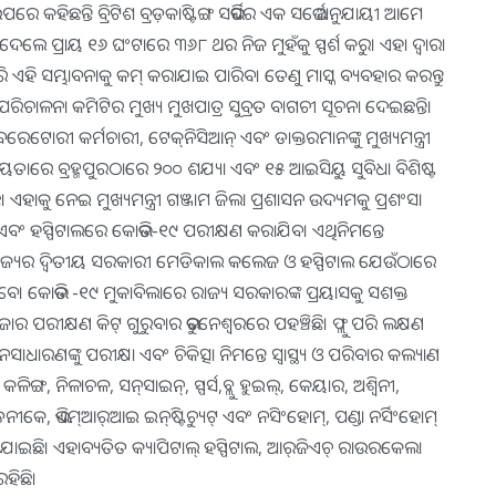
 କହିଛନ୍ତି ବ୍ରିଟିଶ ବ୍ରଡ଼କାଷ୍ଟିଙ୍ଗ ସର୍ଭିସର ଏକ ସର୍ଭେ ଅନୁଯାୟୀ ଆମେ
 ପ୍ରାୟ ୧୬ ଘଂଟାରେ ୩୬୮ ଥର ନିଜ ମୁହଁକୁ ସ୍ପର୍ଶ କରୁ। ଏହା ଦ୍ୱାରା
ରି ଏହି ସମ୍ଭାବନାକୁ କମ୍‍ କରାଯାଇ ପାରିବ। ତେଣୁ ମାସ୍କ ବ୍ୟବହାର କରନ୍ତୁ
ପରିଚାଳନା କମିଟିର ମୁଖ୍ୟ ମୁଖପାତ୍ର ସୁବ୍ରତ ବାଗଚୀ ସୂଚନା ଦେଇଛନ୍ତି।
ରେଟୋରୀ କର୍ମଚାରୀ, ଟେକ୍‌ନିସିଆନ୍‌ ଏବଂ ଡାକ୍ତରମାନଙ୍କୁ ମୁଖ୍ୟମନ୍ତ୍ରୀ
ସହାୟତାରେ ବ୍ରହ୍ମପୁରଠାରେ ୨୦୦ ଶଯ୍ୟା ଏବଂ ୧୫ ଆଇସିୟୁ ସୁବିଧା ବିଶିଷ୍ଟ
ଏହାକୁ ନେଇ ମୁଖ୍ୟମନ୍ତ୍ରୀ ଗଞ୍ଜାମ ଜିଲା ପ୍ରଶାସନ ଉଦ୍ୟମକୁ ପ୍ରଶଂସା
 ଏବଂ ହସ୍ପିଟାଲରେ କୋଭିଡ-୧୯ ପରୀକ୍ଷଣ କରାଯିବ। ଏଥିନିମନ୍ତେ
ାଜ୍ୟର ଦ୍ୱିତୀୟ ସରକାରୀ ମେଡିକାଲ କଲେଜ ଓ ହସ୍ପିଟାଲ ଯେଉଁଠାରେ
। କୋଭିଡ -୧୯ ମୁକାବିଲାରେ ରାଜ୍ୟ ସରକାରଙ୍କ ପ୍ରୟାସକୁ ସଶକ୍ତ
ାର ପରୀକ୍ଷଣ କିଟ୍‌ ଗୁରୁବାର ଭୁବନେଶ୍ୱରରେ ପହଞ୍ଚିଛି। ଫ୍ଲୁ ପରି ଲକ୍ଷଣ
ଣଙ୍କୁ ପରୀକ୍ଷା ଏବଂ ଚିକିତ୍ସା ନିମନ୍ତେ ସ୍ବାସ୍ଥ୍ୟ ଓ ପରିବାର କଲ୍ୟାଣ
ଙ୍ଗ, ନିଳାଚଳ, ସନ୍‌ସାଇନ୍‌, ସ୍ପର୍ସ,ବ୍ଲୁ ହୁଇଲ୍‌, କେୟାର, ଅଶ୍ୱିନୀ,
ଡନୀକେ, ଭିଏମ୍‌ଆର୍‌ଆଇ ଇନ୍‌ଷ୍ଟିଚ୍ୟୁଟ୍‌ ଏବଂ ନସିଂହୋମ୍‌, ପଣ୍ଡା ନର୍ସିଂହୋମ୍‌
ଥା କରାଯାଇଛି। ଏହାବ୍ୟତିତ କ୍ୟାପିଟାଲ୍‌ ହସ୍ପିଟାଲ, ଆର୍‌ଜିଏଚ୍‌ ରାଉରକେଲା
ରହିଛି।