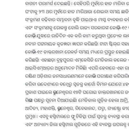
ବାଗଚୀ ପରାମର୍ଶ ଦେଇଛନ୍ତି । ସେହିପରି ମୁହଁରେ ହାତ ମାରିବା ଉପରେ
ଘଂଟାକୁ ୨୩ ଥର ମୁହଁରେ ହାତ ମାରିଥାଉ। ଶୋଇବା ସମୟ ଛାଡିଦେଲେ
ସଂକ୍ରମଣ ବଢିବାର ସମ୍ଭାବନା ବୃଦ୍ଧି ପାଇଥାଏ। ମାସ୍କ ବ୍ୟବହାର କ
ଏବଂ ସଂକ୍ରମଣକୁ ରୋକନ୍ତୁ ବୋଲି ରାଜ୍ୟ ସରକାରଙ୍କ କୋଭିଡ୍‍-୧୯ 
କୋଭିଡ୍‌ ଯୁଦ୍ଧରେ ରାତିଦିନ ଏକ କରି କାମ କରୁଥିବା ପ୍ରତ୍ୟେକ ଲାବ
ନବୀନ ପଟ୍ଟନାୟକ କୃତଜ୍ଞତା ଜ୍ଞାପନ କରିଛନ୍ତି। ଟାଟା ଷ୍ଟିଲ୍‌ର 
କୋଭିଡ-୧୯ ଡାକ୍ତରଖାନା ରେକର୍ଡ ସମୟ ମଧ୍ୟରେ ପ୍ରସ୍ତୁତ ହୋଇଛି। 
କରିଛନ୍ତି। ଏହାଛଡ଼ା ବ୍ରହ୍ମପୁରର ଏମ୍‌କେସିଜି ମେଡିକାଲ କଲେଜ
ଆଇସିଏମ୍‌ଆର୍‌ର ଅନୁମୋଦନ ମିଳିଛି। ଏପରି ହେବାରେ ଏହା ର
ଦକ୍ଷିଣ ଓଡ଼ିଶାର ଜନସାଧାରଣମାନେ କୋଭିଡ ପରୀକ୍ଷଣ କରିପାରିବେ
କରିବା ଉଦ୍ଦେଶ୍ୟରେ ବମ୍ବେରୁ ସ୍ବତନ୍ତ୍ର କାର୍ଗୋ ବିମାନ ଯୋଗେ ୪ହଜ
ପ୍ରକାଶ ପାଇଲେ ଭୁବନେଶ୍ୱରର ୧୭ଟି ଘରୋଇ ଡାକ୍ତରଖାନାରେ ଜନସାଧାର
ବିଭାଗ ପକ୍ଷରୁ ସୂଚନା ଦିଆଯାଇଛି। ମେଡିକାଲ ଗୁଡ଼ିକ ହେଲା ଆମ୍ରି, କଳି
ଆଦିତ୍ୟ, ମହାଶକ୍ତି, ଭୁବନେଶ୍ୱର, ବିବେକାନନ୍ଦ, ପଦ୍ମା, ଗ୍ୟାଷ୍ଟ୍ରୋ କୀ
ପ୍ରମୁଖ । ଏସବୁ ହସ୍ପିଟାଲରେ ଫ୍ଲୁ ଚିକିତ୍ସା ପାଇଁ ସ୍ବତନ୍ତ୍ର ବ୍ୟବସ୍
ଏବଂ ଅନ୍ୟାନ୍ୟ ଜିଲା ହସ୍ପିଟାଲ ଗୁଡ଼ିକରେ ଏହି ବ୍ୟବସ୍ଥା ଉପଲବ୍ଧ 