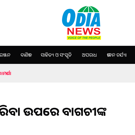
ଞ୍ଜନ
ବାଣିଜ୍ୟ
ସାହିତ୍ୟ ଓ ସଂସ୍କୃତି
ଅପରାଧ
ଜୀବନ ଚର୍ଯ୍ୟା
ାମର୍ଶ।
ାରିବା ଉପରେ ବାଗଚୀଙ୍କ