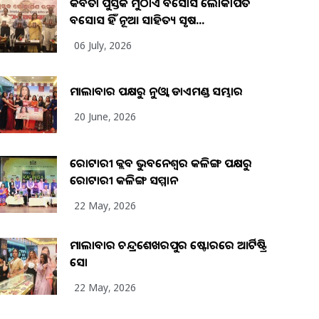
କବିତା ପୁସ୍ତକ ମୁଠାଏ ଅବସୋସ ଲୋକାର୍ପିତ
ଅବସୋସ ହିଁ ନୂଆ ସାହିତ୍ୟ ସୃଷ...
06 July, 2026
ମାଲାବାର ପକ୍ଷରୁ ନୁଓ୍ବା ଡାଏମଣ୍ଡ ସମ୍ଭାର
20 June, 2026
ରୋଟାରୀ କ୍ଲବ ଭୁବନେଶ୍ୱର କଳିଙ୍ଗ ପକ୍ଷରୁ
ରୋଟାରୀ କଳିଙ୍ଗ ସମ୍ମାନ
22 May, 2026
ମାଲାବାର ଚନ୍ଦ୍ରଶେଖରପୁର ଷ୍ଟୋରରେ ଆର୍ଟିଷ୍ଟ୍ରି
ସୋ
22 May, 2026