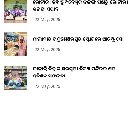
ରୋଟାରୀ କ୍ଲବ ଭୁବନେଶ୍ୱର କଳିଙ୍ଗ ପକ୍ଷରୁ ରୋଟାରୀ
କଳିଙ୍ଗ ସମ୍ମାନ
22 May, 2026
ମାଲାବାର ଚନ୍ଦ୍ରଶେଖରପୁର ଷ୍ଟୋରରେ ଆର୍ଟିଷ୍ଟ୍ରି ସୋ
22 May, 2026
ନୀଳାଦ୍ରି ବିହାର ସରସ୍ୱତୀ ବିଦ୍ୟା ମନ୍ଦିରର ଶତ
ପ୍ରତିଶତ ସଫଳତା
22 May, 2026
Copyright
2026
BrandingKaro.com
. All Rights Reserved.