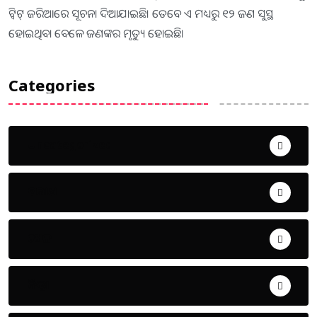
ଟ୍ବିଟ୍ ଜରିଆରେ ସୂଚନା ଦିଆଯାଇଛି। ତେବେ ଏ ମଧ୍ୟରୁ ୧୨ ଜଣ ସୁସ୍ଥ
ହୋଇଥିବା ବେଳେ ଜଣଙ୍କର ମୃତ୍ୟୁ ହୋଇଛି।
Categories
Uncategorized
ଅପରାଧ
ଖେଳ
ଜିଲ୍ଲା