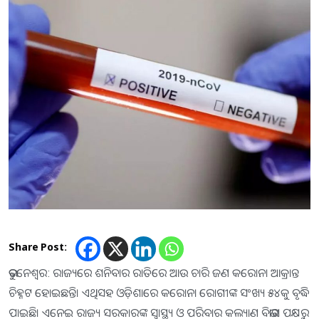
Share Post:
ଭୁବନେଶ୍ବର: ରାଜ୍ୟରେ ଶନିବାର ରାତିରେ ଆଉ ଚାରି ଜଣ କରୋନା ଆକ୍ରାନ୍ତ
ଚିହ୍ନଟ ହୋଇଛନ୍ତି। ଏଥିସହ ଓଡ଼ିଶାରେ କରୋନା ରୋଗୀଙ୍କ ସଂଖ୍ୟ ୫୪କୁ ବୃଦ୍ଧି
ପାଇଛି। ଏନେଇ ରାଜ୍ୟ ସରକାରଙ୍କ ସ୍ୱାସ୍ଥ୍ୟ ଓ ପରିବାର କଲ୍ୟାଣ ବିଭାଗ ପକ୍ଷରୁ