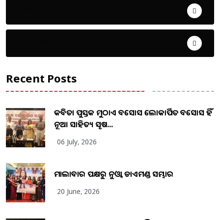
ଜୀବନ ଚର୍ଯ୍ୟା
ଦେଶ ବିଦେଶ
Recent Posts
କବିତା ପୁସ୍ତକ ମୁଠାଏ ଅବସୋସ ଲୋକାର୍ପିତ ଅବସୋସ ହିଁ
ନୂଆ ସାହିତ୍ୟ ସୃଷ...
06 July, 2026
ମାଲାବାର ପକ୍ଷରୁ ନୁଓ୍ବା ଡାଏମଣ୍ଡ ସମ୍ଭାର
20 June, 2026