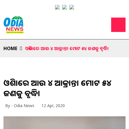
HOME
ଓଡିଶାରେ ଆଉ ୪ ଆକ୍ରାନ୍ତ। ମୋଟ ୫୪ ଜଣକୁ ବୃଦ୍ଧି।
ଓଡିଶାରେ ଆଉ ୪ ଆକ୍ରାନ୍ତ। ମୋଟ ୫୪
ଜଣକୁ ବୃଦ୍ଧି।
By - Odia News
12 Apr, 2020