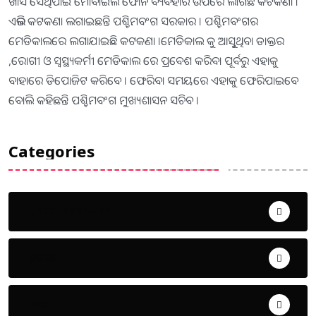
ଖାସ ସେଥିପାଇଁ ମୋବାଇଲ ଫୋନ ବ୍ୟବହାର ଉପରେ ଲାଗିଛି କଟକଣା ।
ଏଭଳି କଟକଣା ଲଗାଇଛନ୍ତି ପଶ୍ଚିମବଂଗ ସରକାର । ପଶ୍ଚିମବଂଗର
ମେଡିକାଲରେ ଲଗାଯାଇଛି କଟକଣା ।ମେଡିକାଲ କୁ ଆସୁୂଥିବା ଡାକ୍ତର
,ରୋଗୀ ଓ ସ୍ୱସ୍ଥ୍ୟକର୍ମୀ ମେଡିକାଲ ରେ ପ୍ରବେଶ କରିବା ପୂର୍ବରୁ ଏହାକୁ
ବାହାରେ ଡିପୋଜିଟ କରିବେ । ଫେରିବା ସମୟରେ ଏହାକୁ ଫେରିପାଇବେ
ବୋଲି କହିଛନ୍ତି ପଶ୍ଚିମବଂଗ ମୁଖ୍ୟଶାସନ ସଚିବ ।
Categories
Uncategorized
ଅପରାଧ
ଖେଳ