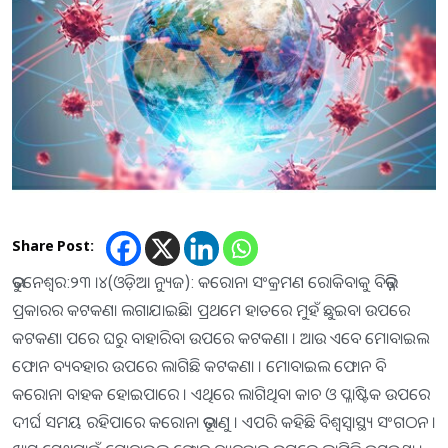
Share Post:
ଭୁବନେଶ୍ୱର:୨୩ ।୪(ଓଡ଼ିଆ ନ୍ୟୁଜ): କରୋନା ସଂକ୍ରମଣ ରୋକିବାକୁ ବିଭିନ୍ନ
ପ୍ରକାରର କଟକଣା ଲଗାଯାଇଛି। ପ୍ରଥମେ ହାତରେ ମୁହଁ ଛୁଇବା ଉପରେ
କଟକଣା ପରେ ଘରୁ ବାହାରିବା ଉପରେ କଟକଣା । ଆଉ ଏବେ ମୋବାଇଲ
ଫୋନ ବ୍ୟବହାର ଉପରେ ଲାଗିଛି କଟକଣା । ମୋବାଇଲ ଫୋନ ବି
କରୋନା ବାହକ ହୋଇପାରେ । ଏଥିରେ ଲାଗିଥିବା କାଚ ଓ ପ୍ଳାଷ୍ଟିକ ଉପରେ
ଦୀର୍ଘ ସମୟ ରହିପାରେ କରୋନା ଭୂତାଣୁ । ଏପରି କହିଛି ବିଶ୍ୱସ୍ୱାସ୍ଥ୍ୟ ସଂଗଠନ ।