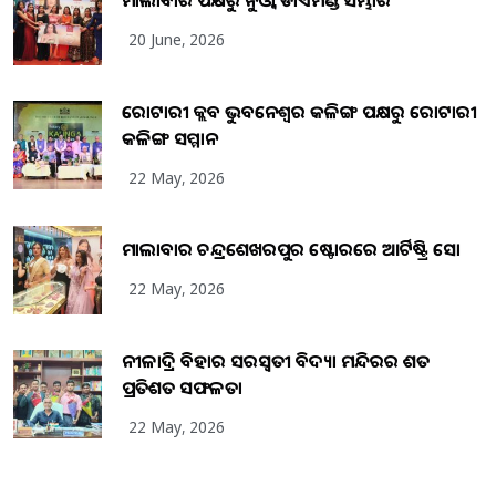
ମାଲାବାର ପକ୍ଷରୁ ନୁଓ୍ବା ଡାଏମଣ୍ଡ ସମ୍ଭାର
20 June, 2026
ରୋଟାରୀ କ୍ଲବ ଭୁବନେଶ୍ୱର କଳିଙ୍ଗ ପକ୍ଷରୁ ରୋଟାରୀ
କଳିଙ୍ଗ ସମ୍ମାନ
22 May, 2026
ମାଲାବାର ଚନ୍ଦ୍ରଶେଖରପୁର ଷ୍ଟୋରରେ ଆର୍ଟିଷ୍ଟ୍ରି ସୋ
22 May, 2026
ନୀଳାଦ୍ରି ବିହାର ସରସ୍ୱତୀ ବିଦ୍ୟା ମନ୍ଦିରର ଶତ
ପ୍ରତିଶତ ସଫଳତା
22 May, 2026