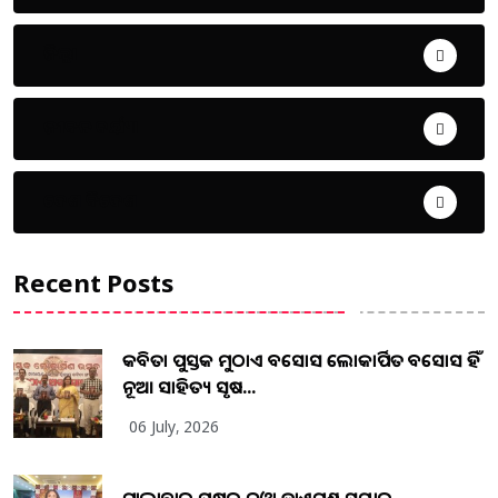
ଜିଲ୍ଲା
ଜୀବନ ଚର୍ଯ୍ୟା
ଦେଶ ବିଦେଶ
Recent Posts
କବିତା ପୁସ୍ତକ ମୁଠାଏ ଅବସୋସ ଲୋକାର୍ପିତ ଅବସୋସ ହିଁ
ନୂଆ ସାହିତ୍ୟ ସୃଷ...
06 July, 2026