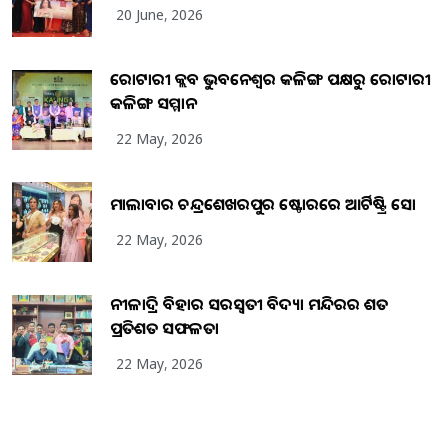
20 June, 2026
ରୋଟାରୀ କ୍ଲବ ଭୁବନେଶ୍ୱର କଳିଙ୍ଗ ପକ୍ଷରୁ ରୋଟାରୀ
କଳିଙ୍ଗ ସମ୍ମାନ
22 May, 2026
ମାଲାବାର ଚନ୍ଦ୍ରଶେଖରପୁର ଷ୍ଟୋରରେ ଆର୍ଟିଷ୍ଟ୍ରି ସୋ
22 May, 2026
ନୀଳାଦ୍ରି ବିହାର ସରସ୍ୱତୀ ବିଦ୍ୟା ମନ୍ଦିରର ଶତ
ପ୍ରତିଶତ ସଫଳତା
22 May, 2026