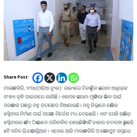
Share Post:
ମାଲକାନଗିରି, ୨୩ା୪(ଓଡ଼ିଆ ନ୍ୟୁଜ): ରାଜ୍ୟରେ ଦିନକୁ ଦିନ କରୋନା ଆକ୍ରାନ୍ତଙ୍କ
ସଂଖ୍ୟା ବୃଦ୍ଧି ପାଇବାରେ ଲାଗିଛି । ଏହାସହ କରୋନା ମୁକାବିଲା କରିବା ପାଇଁ
ସରକାରଙ୍କ ପକ୍ଷରୁ ବହୁ ପଦକ୍ଷେପ ନିଆଯାଉଛି । ସବୁ ଜିଲ୍ଲାରେ କୋଭିଡ଼
ହସ୍ପିଟାଲ ନିର୍ମାଣ ପାଇଁ ସରକାର ନିର୍ଦ୍ଦେଶ ମଧ୍ୟ ଦେଇଛନ୍ତି । ଏବଂ ସେହି କୋଭିଡ଼
ହସ୍ପିଟାଲର କାର୍ଯ୍ୟ ଠିକ୍ ଭାବେ ପରିଚାଳିତ ହେଉଛିକି ନାହିଁ ତାହାର ତଦାରଖ କରୁଛନ୍ତି
୫ଟି ସଚିବ ଭି.କେ.ପାଣ୍ଡିଆନ୍ । ଏନେଇ ଆଜି ମାଲକାନଗିରି ଓ କୋରାପୁଟ ଗସ୍ତରେ