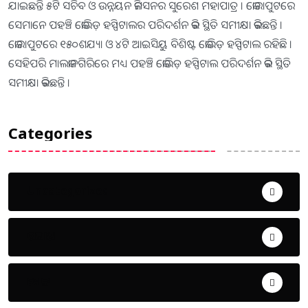
ଯାଇଛନ୍ତି ୫ଟି ସଚିବ ଓ ଉନ୍ନୟନ କମିସନର ସୁରେଶ ମହାପାତ୍ର । କୋରାପୁଟରେ
ସେମାନେ ପହଞ୍ଚି କୋଭିଡ଼ ହସ୍ପିଟାଲର ପରିଦର୍ଶନ କରି ସ୍ଥିତି ସମୀକ୍ଷା କରିଛନ୍ତି ।
କୋରାପୁଟରେ ୧୫୦ଶଯ୍ୟା ଓ ୪ଟି ଆଇସିୟୁ ବିଶିଷ୍ଟ କୋଭିଡ଼ ହସ୍ପିଟାଲ ରହିଛି ।
ସେହିପରି ମାଲକାନଗିରିରେ ମଧ୍ୟ ପହଞ୍ଚି କୋଭିଡ଼ ହସ୍ପିଟାଲ ପରିଦର୍ଶନ କରି ସ୍ଥିତି
ସମୀକ୍ଷା କରିଛନ୍ତି ।
Categories
Uncategorized
ଅପରାଧ
ଖେଳ