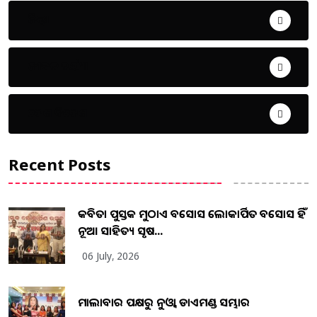
ଜିଲ୍ଲା
ଜୀବନ ଚର୍ଯ୍ୟା
ଦେଶ ବିଦେଶ
Recent Posts
କବିତା ପୁସ୍ତକ ମୁଠାଏ ଅବସୋସ ଲୋକାର୍ପିତ ଅବସୋସ ହିଁ
ନୂଆ ସାହିତ୍ୟ ସୃଷ...
06 July, 2026
ମାଲାବାର ପକ୍ଷରୁ ନୁଓ୍ବା ଡାଏମଣ୍ଡ ସମ୍ଭାର