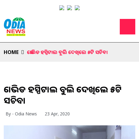
HOME
କୋଭିଡ ହସ୍ପିଟାଲ ବୁଲି ଦେଖିଲେ ୫ଟି ସଚିବ।
କୋଭିଡ ହସ୍ପିଟାଲ ବୁଲି ଦେଖିଲେ ୫ଟି
ସଚିବ।
By - Odia News
23 Apr, 2020