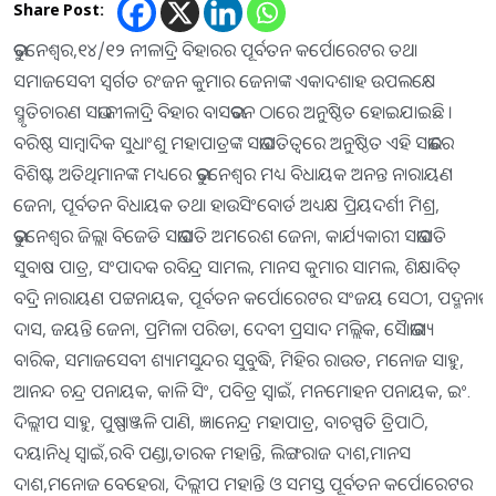
Share Post:
ଭୁବନେଶ୍ୱର,୧୪/୧୨ ନୀଳାଦ୍ରି ବିହାରର ପୂର୍ବତନ କର୍ପୋରେଟର ତଥା
ସମାଜସେବୀ ସ୍ୱର୍ଗତ ରଂଜନ କୁମାର ଜେନାଙ୍କ ଏକାଦଶାହ ଉପଲକ୍ଷେ
ସ୍ମୃତିଚାରଣ ସଭା ନୀଳାଦ୍ରି ବିହାର ବାସଭବନ ଠାରେ ଅନୁଷ୍ଠିତ ହୋଇଯାଇଛି ।
ବରିଷ୍ଠ ସାମ୍ବାଦିକ ସୁଧାଂଶୁ ମହାପାତ୍ରଙ୍କ ସଭାପତିତ୍ୱରେ ଅନୁଷ୍ଠିତ ଏହି ସଭାରେ
ବିଶିଷ୍ଟ ଅତିଥିମାନଙ୍କ ମଧ୍ୟରେ ଭୁବନେଶ୍ୱର ମଧ୍ୟ ବିଧାୟକ ଅନନ୍ତ ନାରାୟଣ
ଜେନା, ପୂର୍ବତନ ବିଧାୟକ ତଥା ହାଉସିଂବୋର୍ଡ ଅଧ୍ୟକ୍ଷ ପ୍ରିୟଦର୍ଶୀ ମିଶ୍ର,
ଭୁବନେଶ୍ୱର ଜିଲ୍ଲା ବିଜେଡି ସଭାପତି ଅମରେଶ ଜେନା, କାର୍ଯ୍ୟକାରୀ ସଭାପତି
ସୁବାଷ ପାତ୍ର, ସଂପାଦକ ରବିନ୍ଦ୍ର ସାମଲ, ମାନସ କୁମାର ସାମଲ, ଶିକ୍ଷାବିତ୍
ବଦ୍ରି ନାରାୟଣ ପଟ୍ଟନାୟକ, ପୂର୍ବତନ କର୍ପୋରେଟର ସଂଜୟ ସେଠୀ, ପଦ୍ମନାଭ
ଦାସ, ଜୟନ୍ତି ଜେନା, ପ୍ରମିଳା ପରିଡା, ଦେବୀ ପ୍ରସାଦ ମଲ୍ଲିକ, ସୈାଭାଗ୍ୟ
ବାରିକ, ସମାଜସେବୀ ଶ୍ୟାମସୁନ୍ଦର ସୁବୁଦ୍ଧି, ମିହିର ରାଉତ, ମନୋଜ ସାହୁ,
ଆନନ୍ଦ ଚନ୍ଦ୍ର ପନାୟକ, କାଳି ସିଂ, ପବିତ୍ର ସ୍ୱାଇଁ, ମନମୋହନ ପନାୟକ, ଇଂ.
ଦିଲ୍ଲୀପ ସାହୁ, ପୁଷ୍ପାଞ୍ଜଳି ପାଣି, ଜ୍ଞାନେନ୍ଦ୍ର ମହାପାତ୍ର, ବାଚସ୍ପତି ତ୍ରିପାଠି,
ଦୟାନିଧି ସ୍ୱାଇଁ,ରବି ପଣ୍ଡା,ତାରକ ମହାନ୍ତି, ଲିଙ୍ଗରାଜ ଦାଶ,ମାନସ
ଦାଶ,ମନୋଜ ବେହେରା, ଦିଲ୍ଲୀପ ମହାନ୍ତି ଓ ସମସ୍ତ ପୂର୍ବତନ କର୍ପୋରେଟର