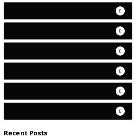
Uncategorized
ଅପରାଧ
ଖେଳ
ଜିଲ୍ଲା
ଜୀବନ ଚର୍ଯ୍ୟା
ଦେଶ ବିଦେଶ
Recent Posts