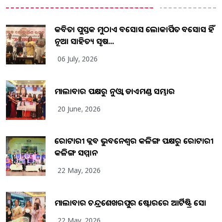
କବିତା ପୁସ୍ତକ ମୁଠାଏ ଅବସୋସ ଲୋକାର୍ପିତ ଅବସୋସ ହିଁ
ନୂଆ ସାହିତ୍ୟ ସୃଷ...
06 July, 2026
ମାଲାବାର ପକ୍ଷରୁ ନୁଓ୍ବା ଡାଏମଣ୍ଡ ସମ୍ଭାର
20 June, 2026
ରୋଟାରୀ କ୍ଲବ ଭୁବନେଶ୍ୱର କଳିଙ୍ଗ ପକ୍ଷରୁ ରୋଟାରୀ
କଳିଙ୍ଗ ସମ୍ମାନ
22 May, 2026
ମାଲାବାର ଚନ୍ଦ୍ରଶେଖରପୁର ଷ୍ଟୋରରେ ଆର୍ଟିଷ୍ଟ୍ରି ସୋ
22 May, 2026