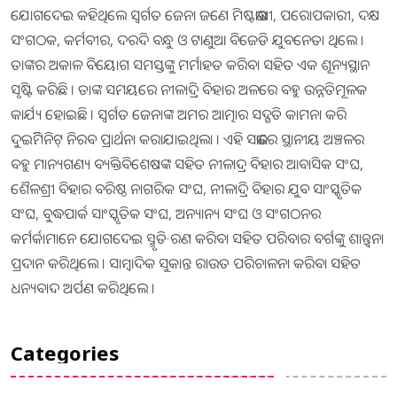
ଯୋଗଦେଇ କହିଥିଲେ ସ୍ୱର୍ଗତ ଜେନା ଜଣେ ମିଷ୍ଟଭାଷୀ, ପରୋପକାରୀ, ଦକ୍ଷ
ସଂଗଠକ, କର୍ମବୀର, ଦରଦି ବନ୍ଧୁ ଓ ଟାଣୁଆ ବିଜେଡି ଯୁବନେତା ଥିଲେ ।
ତାଙ୍କର ଅକାଳ ବିୟୋଗ ସମସ୍ତଙ୍କୁ ମର୍ମାହତ କରିବା ସହିତ ଏକ ଶୂନ୍ୟସ୍ଥାନ
ସୃଷ୍ଟି କରିଛି । ତାଙ୍କ ସମୟରେ ନୀଳାଦ୍ରି ବିହାର ଅଳରେ ବହୁ ଉନ୍ନତିମୂଳକ
କାର୍ଯ୍ୟ ହୋଇଛି । ସ୍ୱର୍ଗତ ଜେନାଙ୍କ ଅମର ଆତ୍ମାର ସଦ୍ଗତି କାମନା କରି
ଦୁଇମିିନିଟ୍ ନିରବ ପ୍ରାର୍ଥନା କରାଯାଇଥିଲା । ଏହି ସଭାରେ ସ୍ଥାନୀୟ ଅଞ୍ଚଳର
ବହୁ ମାନ୍ୟଗଣ୍ୟ ବ୍ୟକ୍ତିବିଶେଷଙ୍କ ସହିତ ନୀଳାଦ୍ର ବିହାର ଆବାସିକ ସଂଘ,
ଶୈଳଶ୍ରୀ ବିହାର ବରିଷ୍ଠ ନାଗରିକ ସଂଘ, ନୀଳାଦ୍ରି ବିହାର ଯୁବ ସାଂସ୍କୃତିକ
ସଂଘ, ବୁଦ୍ଧପାର୍କ ସାଂସ୍କୃତିକ ସଂଘ, ଅନ୍ୟାନ୍ୟ ସଂଘ ଓ ସଂଗଠନର
କର୍ମର୍କାମାନେ ଯୋଗଦେଇ ସ୍ମୃତି·ରଣ କରିବା ସହିତ ପରିବାର ବର୍ଗଙ୍କୁ ଶାନ୍ତ୍ୱନା
ପ୍ରଦାନ କରିଥିଲେ । ସାମ୍ବାଦିକ ସୁକାନ୍ତ ରାଉତ ପରିଚାଳନା କରିବା ସହିତ
ଧନ୍ୟବାଦ ଅର୍ପଣ କରିଥିଲେ ।
Categories