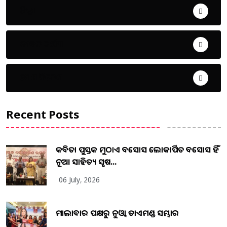
ଜିଲ୍ଲା
ଜୀବନ ଚର୍ଯ୍ୟା
ଦେଶ ବିଦେଶ
Recent Posts
କବିତା ପୁସ୍ତକ ମୁଠାଏ ଅବସୋସ ଲୋକାର୍ପିତ ଅବସୋସ ହିଁ
ନୂଆ ସାହିତ୍ୟ ସୃଷ...
06 July, 2026
ମାଲାବାର ପକ୍ଷରୁ ନୁଓ୍ବା ଡାଏମଣ୍ଡ ସମ୍ଭାର