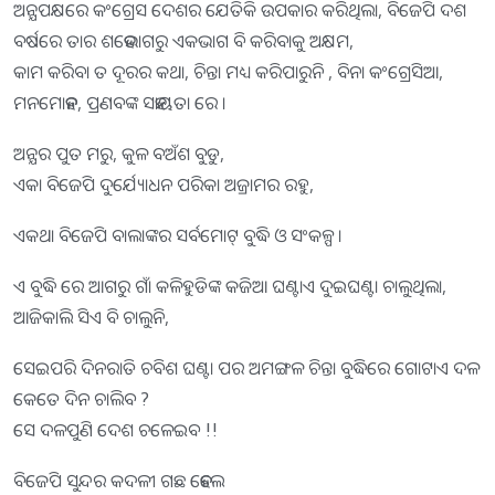
ଅନ୍ଯପକ୍ଷରେ କଂଗ୍ରେସ ଦେଶର ଯେତିକି ଉପକାର କରିଥିଲା, ବିଜେପି ଦଶ
ବର୍ଷରେ ତାର ଶହେଭାଗରୁ ଏକଭାଗ ବି କରିବାକୁ ଅକ୍ଷମ,
କାମ କରିବା ତ ଦୂରର କଥା, ଚିନ୍ତା ମଧ୍ୟ କରିପାରୁନି , ବିନା କଂଗ୍ରେସିଆ,
ମନମୋହନ, ପ୍ରଣବଙ୍କ ସହାୟତା ରେ ।
ଅନ୍ଯର ପୁତ ମରୁ, କୁଳ ବଅଁଶ ବୁଡୁ,
ଏକା ବିଜେପି ଦୁର୍ଯ୍ୟୋଧନ ପରିକା ଅଜ୍ରାମର ରହୁ,
ଏକଥା ବିଜେପି ବାଲାଙ୍କର ସର୍ବମୋଟ୍ ବୁଦ୍ଧି ଓ ସଂକଳ୍ପ ।
ଏ ବୁଦ୍ଧି ରେ ଆଗରୁ ଗାଁ କଳିହୁଡିଙ୍କ କଜିଆ ଘଣ୍ଟାଏ ଦୁଇଘଣ୍ଟା ଚାଲୁଥିଲା,
ଆଜିକାଲି ସିଏ ବି ଚାଲୁନି,
ସେଇପରି ଦିନରାତି ଚବିଶ ଘଣ୍ଟା ପର ଅମଙ୍ଗଳ ଚିନ୍ତା ବୁଦ୍ଧିରେ ଗୋଟାଏ ଦଳ
କେତେ ଦିନ ଚାଲିବ ?
ସେ ଦଳପୁଣି ଦେଶ ଚଳେଇବ !!
ବିଜେପି ସୁନ୍ଦର କଦଳୀ ଗଛ ହେଲେ