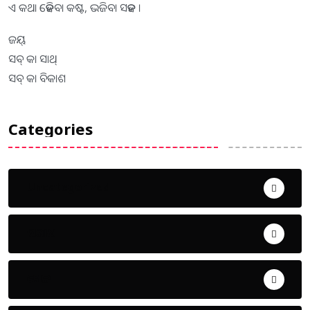
ଏ କଥା ହେଜିବା କଷ୍ଟ, ଭଜିବା ସହଜ ।
ଜୟ୍
ସବ୍ କା ସାଥ୍
ସବ୍ କା ବିକାଶ
Categories
Uncategorized
ଅପରାଧ
ଖେଳ