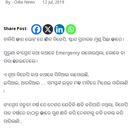
By - Odia News
12 Jul, 2019
Share Post:
ଚାଳିଶି ହଜାର ଭୋଟ୍ ରେ ହାରିବ ବିଜେପି, ଷ୍ଟାର ପ୍ରଚାରକ ମୁଣ୍ଡ ପିଛା ହଜାରେ ।
ପୁରୁଣା କଂଗ୍ରେସ କଥା କଥାକେ Emergency ଲଗୋଉଥିଲା, ଲୋକେ ତା
ସତ୍ତା ହଜେଇଦେଲେ ।
ଏ ନୂଆ ବିଜେପି କଥା କଥାକେ ସିବିଆଇ ଲଗୋଉଛି,
ଇସିଆଇ, ଆରବିଆଇ ….. ସମସ୍ତଙ୍କ ଇଜ୍ଜତ ମହତ ମାଟିରେ ମିଶେଇ ସାରିଲାଣି
।
କଂଗ୍ରେସ ସତୁରୀ ବର୍ଷ ରେ ଦେଶର ଯେତିକି କ୍ଷତି କରିପାରି ନଥିଲା, ବିଜେପି
ସାତ ବର୍ଷରେ ତାଠାରୁ ହଜାରେ ଗୁଣ କ୍ଷତି କରି ଦେଶଟାକୁ ତଳି ତଳାନ୍ତ କରି
ସାରିଲାଣି ,