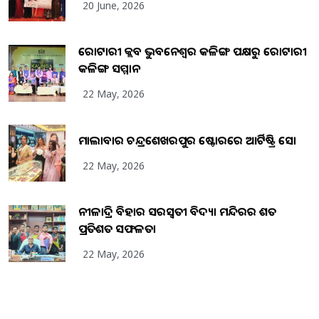
20 June, 2026
ରୋଟାରୀ କ୍ଲବ ଭୁବନେଶ୍ୱର କଳିଙ୍ଗ ପକ୍ଷରୁ ରୋଟାରୀ
କଳିଙ୍ଗ ସମ୍ମାନ
22 May, 2026
ମାଲାବାର ଚନ୍ଦ୍ରଶେଖରପୁର ଷ୍ଟୋରରେ ଆର୍ଟିଷ୍ଟ୍ରି ସୋ
22 May, 2026
ନୀଳାଦ୍ରି ବିହାର ସରସ୍ୱତୀ ବିଦ୍ୟା ମନ୍ଦିରର ଶତ
ପ୍ରତିଶତ ସଫଳତା
22 May, 2026