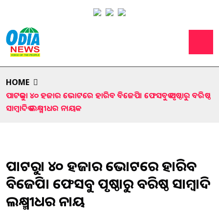
HOME
ପାଟକୁରା ୪୦ ହଜାର ଭୋଟରେ ହାରିବ ବିଜେପି। ଫେସବୁକ ପୃଷ୍ଠାରୁ ବରିଷ୍ଠ
ସାମ୍ବାଦିକ ଲକ୍ଷ୍ମୀଧର ନାୟକ
ପାଟକୁରା ୪୦ ହଜାର ଭୋଟରେ ହାରିବ
ବିଜେପି। ଫେସବୁକ ପୃଷ୍ଠାରୁ ବରିଷ୍ଠ ସାମ୍ବାଦିକ
ଲକ୍ଷ୍ମୀଧର ନାୟକ