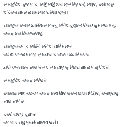
କଂଗ୍ରେସିଆ ଦୁବ ଘାସ, ଚାଞ୍ଛି ଚାଞ୍ଛି ଅଗ ମୂଳ ଚିହ୍ନ ବର୍ଣ୍ଣ ନଥିବ, ବର୍ଷା ଋତୁ
ଆସିଲେ ଅନୋଉ ଅନୋଉ ପଡିଆ ଫୁଲ୍ ।
ପାଟକୁରା ଲୋକ ଯାହା ଟିକେ ମନସ୍ଥ କରିଆସୁଥିଲେ ବିଜୟଙ୍କୁ କେଇ ଖଣ୍ଡ
ଭୋଟ୍ ରେ ଜିତେଇବାକୁ,
ପାଟକୁରାରେ ଏ ଚାଳିଶି ଜଣିଆ ପାର୍ଟି ମେଳା ,
ଯେଝା ଦଳର ଭୋଟ୍ କୁ ଯେଝା ସାଙ୍ଗରେ ଯୋଡି ଦେବ ।
ଯଦି ଦଳମାନେ ତାଙ୍କ ନିଜ ଦଳ ଭୋଟ୍ କୁ ନିଜପାଖରେ ରଖି ଦିଅନ୍ତି,
କଂଗ୍ରେସିଆ ଭୋଟ୍ ନବିକନ୍ତି,
ତାହେଲେ କହାର କେତେ ଭୋଟ୍ ହେଲା ହିସାବ କଲେ ଜଣାପଡିଯିବ, ଲେଖିବାକୁ
ଲାଜ ଲାଗିବ ।
ସର୍ବେ ଭବନ୍ତୁ ସୁଖୀନ …..
ଗୋଟାଏ ମନ୍ତ୍ର ନୁହେଁ, ଗୋଟାଏ କର୍ମ ।