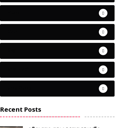
ଅପରାଧ
ଖେଳ
ଜିଲ୍ଲା
ଜୀବନ ଚର୍ଯ୍ୟା
ଦେଶ ବିଦେଶ
Recent Posts