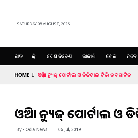
SATURDAY 08 AUGUST, 2026
ରାଜ୍ୟ
ଜିଲ୍ଲା
ଦେଶ ବିଦେଶ
ରାଜନୀତି
ଖେଳ
ମନୋର
HOME
ଓଡ଼ିଆ ନ୍ୟୁଜ୍ ପୋର୍ଟାଲ ଓ ଡିଜିଟାଲ ଟିଭି ଉଦଘାଟିତ
ଓଡ଼ିଆ ନ୍ୟୁଜ୍ ପୋର୍ଟାଲ ଓ
By - Odia News
06 Jul, 2019