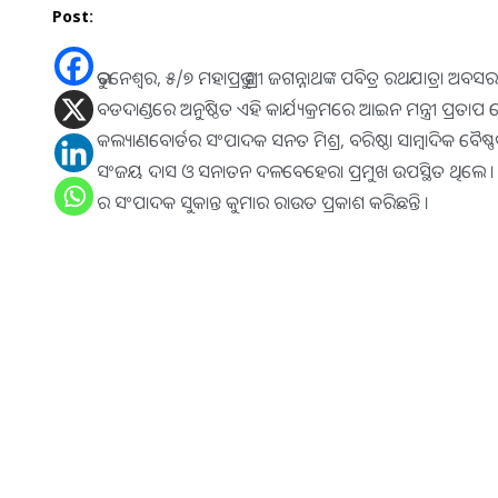
Post:
ଭୁବନେଶ୍ୱର, ୫/୭ ମହାପ୍ରଭୁ ଶ୍ରୀ ଜଗନ୍ନାଥଙ୍କ ପବିତ୍ର ରଥଯାତ୍ରା ଅ
ବଡଦାଣ୍ଡରେ ଅନୁଷ୍ଠିତ ଏହି କାର୍ଯ୍ୟକ୍ରମରେ ଆଇନ ମନ୍ତ୍ରୀ ପ୍ରତାପ
କଲ୍ୟାଣବୋର୍ଡର ସଂପାଦକ ସନତ ମିଶ୍ର, ବରିଷ୍ଠା ସାମ୍ବାଦିକ ବୈଷ୍ଣବ
ସଂଜୟ ଦାସ ଓ ସନାତନ ଦଳବେହେରା ପ୍ରମୁଖ ଉପସ୍ଥିତ ଥିଲେ ।
ର ସଂପାଦକ ସୁକାନ୍ତ କୁମାର ରାଉତ ପ୍ରକାଶ କରିଛନ୍ତି ।