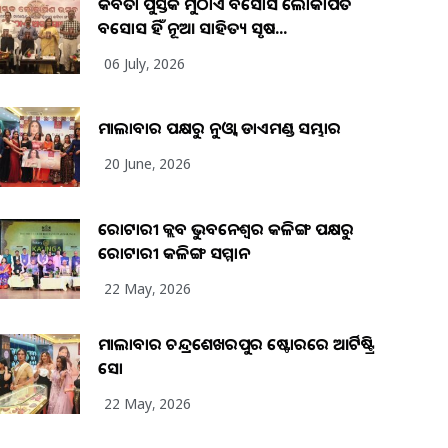
କବିତା ପୁସ୍ତକ ମୁଠାଏ ଅବସୋସ ଲୋକାର୍ପିତ
ଅବସୋସ ହିଁ ନୂଆ ସାହିତ୍ୟ ସୃଷ...
06 July, 2026
ମାଲାବାର ପକ୍ଷରୁ ନୁଓ୍ବା ଡାଏମଣ୍ଡ ସମ୍ଭାର
20 June, 2026
ରୋଟାରୀ କ୍ଲବ ଭୁବନେଶ୍ୱର କଳିଙ୍ଗ ପକ୍ଷରୁ
ରୋଟାରୀ କଳିଙ୍ଗ ସମ୍ମାନ
22 May, 2026
ମାଲାବାର ଚନ୍ଦ୍ରଶେଖରପୁର ଷ୍ଟୋରରେ ଆର୍ଟିଷ୍ଟ୍ରି
ସୋ
22 May, 2026