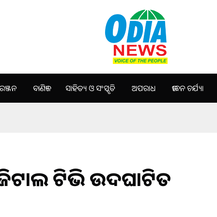
ଞ୍ଜନ
ବାଣିଜ୍ୟ
ସାହିତ୍ୟ ଓ ସଂସ୍କୃତି
ଅପରାଧ
ଜୀବନ ଚର୍ଯ୍ୟା
 ଡିଜିଟାଲ ଟିଭି ଉଦଘାଟିତ