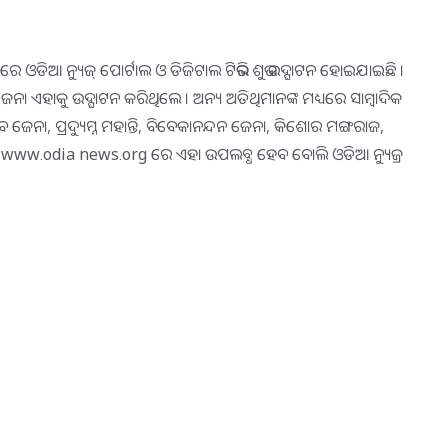
ବସରରେ ଓଡିଆ ନ୍ୟୁଜ୍ ପୋର୍ଟାଲ ଓ ଡିଜିଟାଲ ଟିଭିର ଶୁଭ ଉଦ୍ଘାଟନ ହୋଇଯାଇଛି ।
 ଜେନା ଏହାକୁ ଉଦ୍ଘାଟନ କରିଥିଲେ । ଅନ୍ୟ ଅତିଥିମାନଙ୍କ ମଧ୍ୟରେ ସାମ୍ବାଦିକ
 ଜେନା, ପ୍ରଦ୍ୟୁମ୍ନ ମହାନ୍ତି, ବିବେକାନନ୍ଦନ ଜେନା, କିଶୋର ମଙ୍ଗରାଜ,
 www.odia news.org ରେ ଏହା ଉପଲବ୍ଧ ହେବ ବୋଲି ଓଡିଆ ନ୍ୟୁଜ୍ର