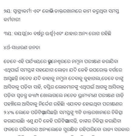
୨ୟ: ସ୍ବାସ୍ଥ୍ୟକର୍ମୀ ଏବଂ କୋଭିଡ ଡାକ୍ତରଖାନାରେ କାମ କରୁଥିବା ସମସ୍ତ
କର୍ମଚାରୀ
୩ୟ: ବୟସ୍କ(୬୦ ବର୍ଷରୁ ଊର୍ଦ୍ଧ୍ୱ)ଏବଂ ଯାହାର ଅନ୍ୟ ରୋଗ ରହିଛି
୪ର୍ଥ-ସାଧାରଣ ଜନତା
ତେବେ ଏହି ପର୍ଯ୍ୟାୟରେ ଭୁବନେଶ୍ୱରରେ ନମୂନା ପରୀକ୍ଷଣ କରାଯିବ।
ଏଥିପାଇଁ ସମସ୍ତଙ୍କ ସହଯୋଗ ଲୋଡ଼ା। ଯଦି କେହି ଉପରୋକ୍ତ ବର୍ଗରେ
ଆସୁଛନ୍ତି ନଚେତ ଯଦି କାହାକୁ ନମୁନା ଦେବାକୁ କୁହାଗଲା,ତେବେ ତାଙ୍କୁ
ଆସିବାକୁ ପଡ଼ିବ। ସାହି, ବସ୍ତିର ଲୋକମାନଙ୍କୁ ଏଥିପାଇଁ ଆଗକୁ ଆସିବାକୁ
ପଡ଼ିବ। ସ୍ବତନ୍ତ୍ର କ୍ୟାମ୍ପ ଖୋଲାଗଲେ ନଚେତ ଭ୍ରାମ୍ୟମାଣ ପରୀକ୍ଷଣ ଗାଡ଼ି
ପହଞ୍ଚିଲେ ଆସିବାକୁ ନିର୍ଦ୍ଦେଶ ରହିଛି। ଏଯାବତ ହୋଇଥିବା ପରୀକ୍ଷଣର
୨.୪% ଲୋକେ ପଜିଟିଭ୍‌ ଆସିଛନ୍ତି। ସମସ୍ତଙ୍କୁ ୩ଟି ଡାକ୍ତରଖାନାରେ ଚିକିତ୍ସା
କରାଯାଉଛି। ଏଣୁ ଯଦି କେହି ପଜିଟିଭ ଆସନ୍ତି, ତାଙ୍କର ଚିକିତ୍ସା କରାଯିବ।
ଫଳରେ ପରିବାରର ଅନ୍ୟଲୋକେ ସୁରକ୍ଷିତ ରହିପାରିବେ। ରାଜ୍ୟ ସରକାର