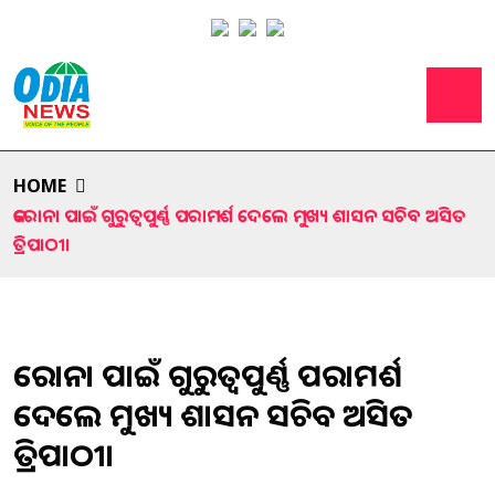
HOME
କରୋନା ପାଇଁ ଗୁରୁତ୍ୱପୁର୍ଣ୍ଣ ପରାମର୍ଶ ଦେଲେ ମୁଖ୍ୟ ଶାସନ ସଚିବ ଅସିତ
ତ୍ରିପାଠୀ।
କରୋନା ପାଇଁ ଗୁରୁତ୍ୱପୁର୍ଣ୍ଣ ପରାମର୍ଶ
ଦେଲେ ମୁଖ୍ୟ ଶାସନ ସଚିବ ଅସିତ
ତ୍ରିପାଠୀ।