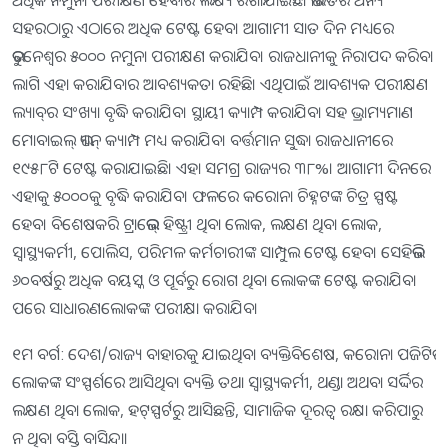
ସହରଠାରୁ ଏଠାରେ ଅଧିକ ଟେଷ୍ଟ ହେବ। ଆଗାମୀ ସାତ ଦିନ ମଧ୍ୟରେ
ଭୁବନେଶ୍ୱର ୫୦୦୦ ନମୁନା ପରୀକ୍ଷଣ କରାଯିବ। ରାଜଧାନୀକୁ ନିରାପଦ କରିବା
ଲାଗି ଏହା କରାଯିବାର ଆବଶ୍ୟକତା ରହିଛି। ଏଥିପାଇଁ ଆବଶ୍ୟକ ପରୀକ୍ଷଣ
ଲ୍ୟାବ୍‌ର ସଂଖ୍ୟା ବୃଦ୍ଧି କରାଯିବ। ସ୍ଥାୟୀ କ୍ୟାମ୍ପ କରାଯିବା ସହ ଭ୍ରାମ୍ୟମାଣ
ମୋବାଇଲ୍‌ ଭ୍ୟାନ୍‌ କ୍ୟାମ୍ପ ମଧ୍ୟ କରାଯିବ। ବର୍ତ୍ତମାନ ସୁଦ୍ଧା ରାଜଧାନୀରେ
୧୯୫୮ଟି ଟେଷ୍ଟ କରାଯାଇଛି। ଏହା ସମଗ୍ର ରାଜ୍ୟର ୩୮%। ଆଗାମୀ ଦିନରେ
ଏହାକୁ ୫୦୦୦କୁ ବୃଦ୍ଧି କରାଯିବ। ଫଳରେ କରୋନା ଚିହ୍ନଟଙ୍କ ଚିତ୍ର ସ୍ପଷ୍ଟ
ହେବ। ବିଶେଷକରି ଟ୍ରାଭେଲ୍‌ ହିଷ୍ଟ୍ରୀ ଥିବା ଲୋକ, ଲକ୍ଷଣ ଥିବା ଲୋକ,
ସ୍ବାସ୍ଥ୍ୟକର୍ମୀ, ପୋଲିସ, ପରିମଳ କର୍ମଚାରୀଙ୍କ ସାମ୍ପୁଲ ଟେଷ୍ଟ ହେବ। ସେହିଭଳି
୬୦ବର୍ଷରୁ ଅଧିକ ବୟସ୍କ ଓ ପୂର୍ବରୁ ରୋଗ ଥିବା ଲୋକଙ୍କ ଟେଷ୍ଟ କରାଯିବ।
ପରେ ସାଧାରଣଲୋକଙ୍କ ପରୀକ୍ଷା କରାଯିବ।
୧ମ ବର୍ଗ: ଦେଶ/ରାଜ୍ୟ ବାହାରକୁ ଯାଇଥିବା ବ୍ୟକ୍ତିବିଶେଷ, କରୋନା ପଜିଟିଭ
ଲୋକଙ୍କ ସଂସ୍ପର୍ଶରେ ଆସିଥିବା ବ୍ୟକ୍ତି ତଥା ସ୍ବାସ୍ଥ୍ୟକର୍ମୀ, ଥଣ୍ଡା ଅଥବା ସର୍ଦ୍ଦିର
ଲକ୍ଷଣ ଥିବା ଲୋକ, ହଟ୍‌ସ୍ପର୍ଟରୁ ଆସିଛନ୍ତି, ସାମାଜିକ ଦୂରତ୍ୱ ରକ୍ଷା କରିପାରୁ
ନ ଥିବା ବସ୍ତି ବାସିନ୍ଦା।