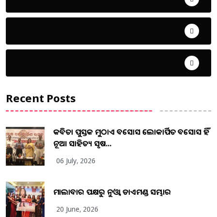
ଜୀବନ ଚର୍ଯ୍ୟା
ଦେଶ ବିଦେଶ
Recent Posts
କବିତା ପୁସ୍ତକ ମୁଠାଏ ଅବସୋସ ଲୋକାର୍ପିତ ଅବସୋସ ହିଁ
ନୂଆ ସାହିତ୍ୟ ସୃଷ...
06 July, 2026
ମାଲାବାର ପକ୍ଷରୁ ନୁଓ୍ବା ଡାଏମଣ୍ଡ ସମ୍ଭାର
20 June, 2026