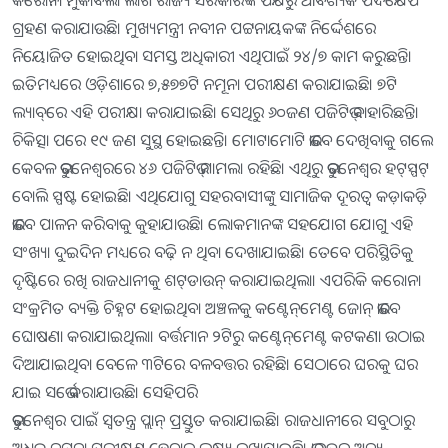
ଗ୍ରହଣ କରାଯାଉଛି। ମୁଖ୍ୟମନ୍ତ୍ରୀ ନବୀନ ପଟ୍ଟନାୟକଙ୍କ ନିର୍ଦ୍ଦେଶରେ
ନିୟୋଜିତ ହୋଇଥିବା ସମସ୍ତ ଅଧିକାରୀ ଏଥିପାଇଁ ୨୪/୭ କାମ କରୁଛନ୍ତି।
ଇତିମଧ୍ୟରେ ଓଡ଼ିଶାରେ ୭,୫୭୭ଟି ନମୂନା ପରୀକ୍ଷଣ କରାଯାଇଛି। ୭ଟି
ଲ୍ୟାବ୍‌ରେ ଏହି ପରୀକ୍ଷା କରାଯାଇଛି। ସେଥିରୁ ୬୦ଜଣ ପଜିଟିଭ୍‌ ବାହାରିଛନ୍ତି।
ଚିକିତ୍ସା ପରେ ୧୯ ଜଣ ସୁସ୍ଥ ହୋଇଛନ୍ତି। ମୋଟାମୋଟି ଭାବେ ଦେଖିବାକୁ ଗଲେ
କେବଳ ଭୁବନେଶ୍ୱରରେ ୪୬ ପଜିଟିଭ୍‌ ମାମଲା ରହିଛି। ଏଥିରୁ ଭୁବନେଶ୍ୱର ହଟ୍‌ସ୍ପଟ୍‌
ବୋଲି ସ୍ପଷ୍ଟ ହୋଇଛି। ଏଥିଯୋଗୁ ସହରବାସୀଙ୍କୁ ସାମାଜିକ ଦୂରତ୍ୱ କଡ଼ାକଡ଼ି
ଭାବେ ପାଳନ କରିବାକୁ କୁହାଯାଉଛି। ଲୋକମାନଙ୍କ ସହଯୋଗ ଯୋଗୁ ଏହି
ସଂଖ୍ୟା ଦୁଇଦିନ ମଧ୍ୟରେ ବଢ଼ି ନ ଥିବା ଦେଖାଯାଇଛି। ତେବେ ପରିସ୍ଥିତିକୁ
ଦୃଷ୍ଟିରେ ରଖି ରାଜଧାନୀକୁ ଶଟ୍‌ଡାଉନ୍‌ କରାଯାଇଥିଲା। ଏପରିକି କରୋନା
ସଂକ୍ରମିତ ବ୍ୟକ୍ତି ଚିହ୍ନଟ ହୋଇଥିବା ଅଞ୍ଚଳକୁ କଣ୍ଟେନ୍‌ମେଣ୍ଟ ଜୋନ୍‌ ଭାବେ
ଘୋଷଣା କରାଯାଇଥିଲା। ବର୍ତ୍ତମାନ ୨ଟିରୁ କଣ୍ଟେନ୍‌ମେଣ୍ଟ କଟକଣା ଉଠାଇ
ଦିଆଯାଇଥିବା ବେଳେ ୩ଟିରେ ବଳବତ୍ତର ରହିଛି। ସେଠାରେ ଘରକୁ ଘର
ଯାଇ ସର୍ଭେ କରାଯାଉଛି। ସେହିପରି
ଭୁବନେଶ୍ୱର ପାଇଁ ସ୍ବତନ୍ତ୍ର ପ୍ଲାନ୍‌ ପ୍ରସ୍ତୁତ କରାଯାଇଛି। ରାଜଧାନୀରେ ସବୁଠାରୁ
ଅଧିକ ନମୁନା ପରୀକ୍ଷଣ ହେବାର ଲକ୍ଷ୍ୟ ରଖାଯାଇଛି। ଭାରତର ଅନ୍ୟ