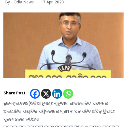
By - Odia News
17 Apr, 2020
Share Post:
ଭୁବନେଶ୍ୱର,୧୭।୪(ଓଡ଼ିଆ ନ୍ୟୁଜ): ଶୁକ୍ରବାର ଗୀତଗୋବିନ୍ଦ ସଦନରେ
ଆୟୋଜିତ ସାମ୍ବାଦିକ ସମ୍ମିଳନୀରେ ମୁଖ୍ୟ ଶାସନ ସଚିବ ଅସିତ୍‌ ତ୍ରିପାଠୀ
ସୂଚନା ଦେଇ କହିଛନ୍ତି।
କରୋନା ମୁକାବିଲା ଲାଗି ରାଜ୍ୟ ସରକାରଙ୍କ ପକ୍ଷରୁ ଆବଶ୍ୟକ ପଦକ୍ଷେପ