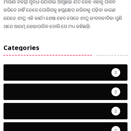
ମାଗଣା ଚିକିତ୍ସା ସୁବିଧା ଯୋଗାଇ ଆସୁଛନ୍ତି। ଯଦି କେହି ଏହାକୁ ପାଳନ
କରିବେ ନାହିଁ ତେବେ ପୋଲିସକୁ ହସ୍ତକ୍ଷେପ କରିବାକୁ ପଡ଼ିବ। କାରଣ
ଯେତେ ଶୀଘ୍ର ଏହି କାର୍ଯ୍ୟ ଶେଷ ହେବ ସେତେ ଶୀଘ୍ର ଜୀବନଜୀବିକା ପୁଣି
ଥରେ ଆରମ୍ଭ ହୋଇପାରିବ ବୋଲି ସେ ମଧ୍ୟ କହିଛନ୍ତି।
Categories
Uncategorized
ଅପରାଧ
ଖେଳ
ଜିଲ୍ଲା