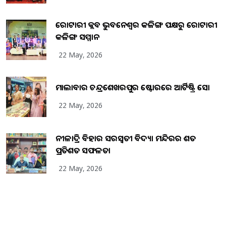
ରୋଟାରୀ କ୍ଲବ ଭୁବନେଶ୍ୱର କଳିଙ୍ଗ ପକ୍ଷରୁ ରୋଟାରୀ
କଳିଙ୍ଗ ସମ୍ମାନ
22 May, 2026
ମାଲାବାର ଚନ୍ଦ୍ରଶେଖରପୁର ଷ୍ଟୋରରେ ଆର୍ଟିଷ୍ଟ୍ରି ସୋ
22 May, 2026
ନୀଳାଦ୍ରି ବିହାର ସରସ୍ୱତୀ ବିଦ୍ୟା ମନ୍ଦିରର ଶତ
ପ୍ରତିଶତ ସଫଳତା
22 May, 2026