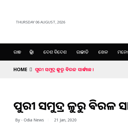
THURSDAY 06 AUGUST, 2026
ରାଜ୍ୟ
ଜିଲ୍ଲା
ଦେଶ ବିଦେଶ
ରାଜନୀତି
ଖେଳ
ମନୋର
HOME
ପୁରୀ ସମୁଦ୍ର କୁଳରୁ ଵିରଳ ସାର୍କ ମାଛ ।
ପୁରୀ ସମୁଦ୍ର କୁଳରୁ ଵିରଳ ସାର
By - Odia News
21 Jan, 2020