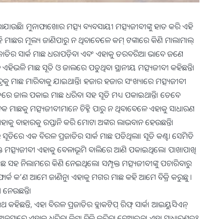
ରାଯାଉଛି। ମୁନାଫାଖୋର ମତ୍ସ୍ୟ ବ୍ୟବସାୟୀ ମତ୍ସ୍ୟଜୀବୀଙ୍କୁ ହାତ କରି ଏହି
ି ମାଛର ମୂଲ୍ୟ ଜାଣିପାରୁ ନ ଥିବାବେଳେ କମ୍‌ ଟଙ୍କାରେ କିଣି ମାଲାମାଲ୍‌
ରଜାତିର ସାର୍କ ମାଛ ଧରାପଡ଼ିବା ଏବଂ ଏହାକୁ ତରବରିଆ ଭାବେ ଜଣେ
 ଏହିଭଳି ମାଛ ସୂତି ଓ ଜାଲରେ ପଡୁଥିବା ସ୍ଥାନୀୟ ମତ୍ସ୍ୟଜୀବୀ କହିଛନ୍ତି।
ରକୁ ମାଛ ମାରିବାକୁ ଯାଇଥାନ୍ତି। ହଜାର ହଜାର ସଂଖ୍ୟାରେ ମତ୍ସ୍ୟଜୀବୀ
 ଭିତରେ ଜାଲ ପକାଇ ମାଛ ଧରିବା ସହ ସୂତି ମଧ୍ୟ ପକାଇଥାନ୍ତି। ତେବେ
କ ମାଛକୁ ମତ୍ସ୍ୟଜୀବୀମାନେ ଚିହ୍ନି ପାରୁ ନ ଥିବାବେଳେ ଏହାକୁ ସାଧାରଣ
 ଏହାକୁ ବାହାରକୁ ରପ୍ତାନି କରି ମୋଟା ଅଙ୍କର ଲାଭବାନ ହେଉଛନ୍ତି।
ସୂତିରେ ଏକ ବିରଳ ପ୍ରଜାତିର ସାର୍କ ମାଛ ପଡିଥିଲା। ସୂତି କଣ୍ଟା ସେମିତି
ତ ମତ୍ସ୍ୟଜୀବୀ ଏହାକୁ ବେଳାଭୂମି ବାଲିରେ ଆଣି ପକାଇଥିଲେ। ପାଖାପାଖି
 ସହ ନିଲାମରେ କିଣି ନେଇଥିଲେ। ସମ୍ପୃକ୍ତ ମତ୍ସ୍ୟଜୀବୀଙ୍କୁ ପଚାରିବାରୁ
 ଫାର୍କ କ’ଣ ଆମେ ଜାଣିନୁ। ଏହାକୁ ମଗର ମାଛ କହି ଆମେ ବିକ୍ରି କରୁଛୁ ।
ନେଉଛନ୍ତି।
ିଛନ୍ତି, ଏହା ବିରଳ ପ୍ରଜାତିର ବ୍ଲାକଟିପ୍‌ ରିଫ୍‌ ସାର୍କ। ଆଇୟୁସିଏନ୍‌
ୁସାରେ ଏହାକୁ ଧରିବା କିମ୍ବା ବିକ୍ରି କରିବା ବେଆଇନ। ଏହା ସାଧାରଣତଃ