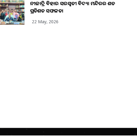
ନୀଳାଦ୍ରି ବିହାର ସରସ୍ୱତୀ ବିଦ୍ୟା ମନ୍ଦିରର ଶତ
ପ୍ରତିଶତ ସଫଳତା
22 May, 2026