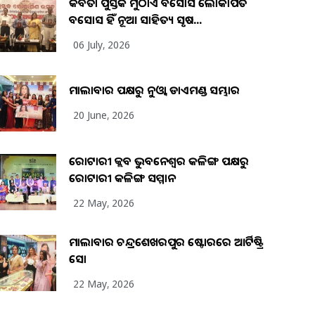
କବିତା ପୁସ୍ତକ ମୁଠାଏ ଅବସୋସ ଲୋକାର୍ପିତ
ଅବସୋସ ହିଁ ନୂଆ ସାହିତ୍ୟ ସୃଷ...
06 July, 2026
ମାଲାବାର ପକ୍ଷରୁ ନୁଓ୍ବା ଡାଏମଣ୍ଡ ସମ୍ଭାର
20 June, 2026
ରୋଟାରୀ କ୍ଲବ ଭୁବନେଶ୍ୱର କଳିଙ୍ଗ ପକ୍ଷରୁ
ରୋଟାରୀ କଳିଙ୍ଗ ସମ୍ମାନ
22 May, 2026
ମାଲାବାର ଚନ୍ଦ୍ରଶେଖରପୁର ଷ୍ଟୋରରେ ଆର୍ଟିଷ୍ଟ୍ରି
ସୋ
22 May, 2026