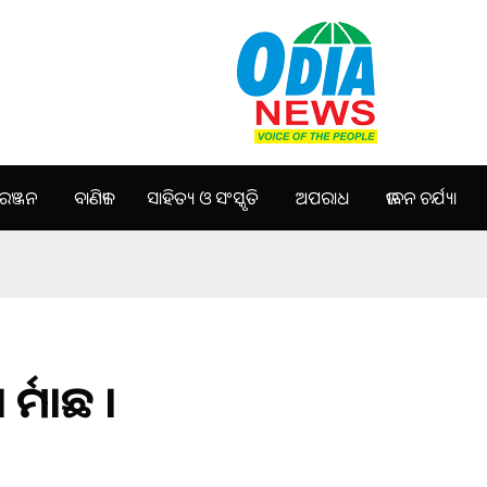
ଞ୍ଜନ
ବାଣିଜ୍ୟ
ସାହିତ୍ୟ ଓ ସଂସ୍କୃତି
ଅପରାଧ
ଜୀବନ ଚର୍ଯ୍ୟା
୍କ ମାଛ ।