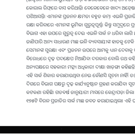
କୋରାଲ ରିଫ୍‌ରେ ବାସ କରିଥାନ୍ତି। ବେଳେବେଳେ ଖାଦ୍ୟ ଅନ୍ବେ
ପଶିଆସନ୍ତି। ଏମାନଙ୍କ ପ୍ରଜନନ କ୍ଷମତା ବହୁତ କମ୍‌। ଏଭଳି ପ୍ର
ରକ୍ଷା କରିବାରେ ଏମାନଙ୍କ ଭୂମିକା ଗୁରୁତ୍ୱପୂର୍ଣ୍ଣ। କିନ୍ତୁ ସମୁଦ୍ରରେ 
ବିଭାଗ ଏହା ଉପରେ ଗୁରୁତ୍ୱ ଦେଇ ଏଭଳି ସାର୍କ ନ ଧରିବା ଲାଗି 
ଜାଣିପାରି ଅନ୍ୟ ସାଧାରଣ ମାଛ ଭଳି ବ୍ୟବସାୟୀଙ୍କ ହାତକୁ ଟେକି ଦେଉ
ସେମାନଙ୍କ ସୁରକ୍ଷା ଏବଂ ପ୍ରଜନନ ଉପରେ ଆମକୁ ଧ୍ୟାନ ଦେବାକୁ 
ବିରୋଧରେ ଦୃଢ଼ ପଦକ୍ଷେପ ନିଆଯିବା ଦରକାର ବୋଲି ରଥ କହିଛନ
ଅନ୍ୟପକ୍ଷରେ ସହକାରୀ ମତ୍ସ୍ୟ ଅଧିକାରୀ ଦୀକ୍ଷା ଖାଡ଼ଙ୍ଗା କହିଛନ
ଏହି ସାର୍କ ଶିକାର କରାଯାଉଥିବା ନେଇ କୌଣସି ସୂଚନା ନାହିଁ। ତଥ
ଦିଗରେ ବିଭାଗ ପକ୍ଷରୁ ଦୃଢ଼ କାର୍ଯ୍ୟାନୁଷ୍ଠାନ ଗ୍ରହଣ କରାଯିବ। ସ
କଟକଣା ରହିଛି। ଗତବର୍ଷ ଜାନୁୟାରୀ ମାସରେ କେନ୍ଦ୍ରାପଡ଼ା ଜିଲ
୧୭୫ଟି ବିରଳ ପ୍ରଜାତିର ସାର୍କ ମାଛ ଜବତ କରାଯାଇଥିଲା। ଏହି ଘଟଣ