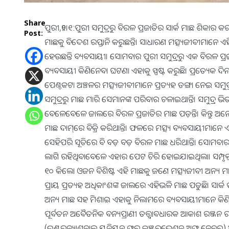
Share
ପୁରୀ,୨୧।୧:ପୁରୀ ସମୁଦ୍ରରୁ ବିରଳ ପ୍ରଜାତିର ସାର୍କ ମାଛ ଶିକାର କ
Post:
ମାଛକୁ ବିଦେଶ ରପ୍ତାନି କରୁଛନ୍ତି। ସାଧାରଣ ମତ୍ସ୍ୟଜୀବୀମାନେ ଏହ
ହେଉଛନ୍ତି ବ୍ୟବସାୟୀ। ସୋମବାର ପୁରୀ ସମୁଦ୍ରରୁ ଏକ ବିରଳ ପ୍
ବ୍ୟବସାୟୀ କିଣିନେବା ଘଟଣା ଏହାକୁ ସ୍ପଷ୍ଟ କରୁଛି। ପ୍ରତ୍ୟେକ ଦିନ
ପେଣ୍ଠକଟା ଅଞ୍ଚଳର ମତ୍ସ୍ୟଜୀବୀମାନେ ପ୍ରତ୍ୟହ ଡଙ୍ଗା ନେଇ ସମୁଦ୍
ସମୁଦ୍ରରୁ ମାଛ ମାରି ସେମାନଙ୍କ ପରିବାର ଚଳାଇଥାନ୍ତି। ସମୁଦ୍ର
ବେଳେବେଳେ ଜାଲରେ ବିରଳ ପ୍ରଜାତିର ମାଛ ପଡ଼ନ୍ତି। କିନ୍ତୁ ଅନେ
ମାଛ ଦାମ୍‌ରେ ବିକ୍ରି କରିଥାନ୍ତି। ଫଳରେ ମତ୍ସ୍ୟ ବ୍ୟବସାୟୀମାନେ
ସେହିପରି ସୂତିରେ ବି ବଡ଼ ବଡ଼ ବିରଳ ମାଛ ଧରିଥାନ୍ତି। ସୋମବାର 
ଲାଗି ରହିଥିବାବେଳେ ଏହାର ପେଟ ଚିରି ହୋଇଯାଇଥିଲା। ସମ୍ପୃକ୍
୧୦ କିଲୋ ଓଜନ ବିଶିଷ୍ଟ ଏହି ମାଛକୁ ଜଣେ ମତ୍ସ୍ୟଜୀବୀ ଅନ୍ୟ ମାଛ
ପ୍ରାୟ ପ୍ରତ୍ୟହ ଅଧିକାଂଶଙ୍କ ଜାଲରେ ଏହିଭଳି ମାଛ ପଡୁଛି। ସାର୍କ
ଅନ୍ୟ ମାଛ ସହ ମିଶାଇ ଏହାକୁ ନିଲାମରେ ବ୍ୟବସାୟୀମାନେ କିଣି 
ପୂର୍ବତନ ଅବୈତନିକ ବନ୍ୟପ୍ରାଣୀ ତତ୍ତ୍ବାବଧାରକ ଆକାଶ ରଞ୍ଜନ ରଥ କହ
(ଇଣ୍ଟରନ୍ୟାଶନାଲ ୟୁନିୟନ ଫର୍‌ କଞ୍ଜରଭେଶନ ଅଫ୍‌ ନେଚର) ଅନ