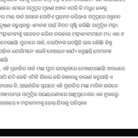
ଷଣରେ ଏମାନେ ସମୁଦ୍ରର ମୁହାଣ ଅଞ୍ଚଳ ଏପରି କି ମଧୁର ଜଳକୁ
ଜାତିର ମାଈ ସାର୍କ ଥରକେ ଗୋଟିଏ ପ୍ରଜନନ କରିଥାଏ। ସମୁଦ୍ରରେ ସନ୍ତୁଳନ
ପ୍ରଦୂଷଣ ବଢୁଥିବାରୁ ଏମାନଙ୍କ ପାଇଁ ବିପଦ ସୃଷ୍ଟି କରିଛି। ସାମୁଦ୍ରିକ ମତ୍ସ୍ୟ
ମତ୍ସ୍ୟଜୀବୀଙ୍କୁ ସଚେତନ କରିବା ଦରକାର। ମତ୍ସ୍ୟଜୀବୀମାନେ ମଧ୍ୟ ଏହା ନ
ଛନ୍ତି। ପୁରୀରେ ସାର୍କ, ଡଲ୍‌ଫିନଙ୍କ ଉପସ୍ଥିତି ଭଲ ରହିଛି। କିନ୍ତୁ
ପଡ଼ିବ। ଯେଉଁମାନେ ଏଭଳି ବେଆଇନ କାର୍ଯ୍ୟ କରୁଛନ୍ତି ସେମାନଙ୍କ
୍ତି।
୍ତି, ଏହି ପ୍ରଜାତିର ସାର୍କ ମାଛ ପୁରୀ ଉପକୂଳରେ ଦେଖାଯାଉଛନ୍ତି। ଅବାଧରେ
ାପି ଯଦି କେହି ଏମିତି ଶିକାର କରି ବାହାରକୁ ଚାଲାଣ କରୁଥାନ୍ତି ଏ
ୂଚନାଥାଉ କି, ଆନ୍ତର୍ଜାତିକ ସ୍ତରରେ ଏହି ପ୍ରଜାତିର ମାଛ ମାରିବା ଉପରେ
ା ଗହୀରମଥା ସାମୁଦ୍ରିକ ଅଭୟାରଣ୍ୟରେ ଆନ୍ଧ୍ରପ୍ରଦେଶର ଏକ ଟ୍ରଲରରୁ
ାରେ ୭ ମତ୍ସ୍ୟଜୀବୀଙ୍କୁ ଜେଲ୍‌ ଯିବାକୁ ପଡିଥିଲା।