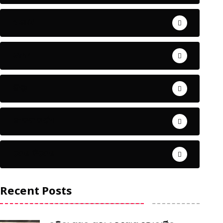
ଅପରାଧ
ଖେଳ
ଜିଲ୍ଲା
ଜୀବନ ଚର୍ଯ୍ୟା
ଦେଶ ବିଦେଶ
Recent Posts