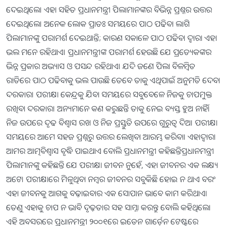
ଦେଇଥିଲେ। ଏହା ସହିତ ପ୍ରଧାନମନ୍ତ୍ରୀ ପିଲାମାନଙ୍କର ବିଭିନ୍ନ ପ୍ରଶ୍ନର ଉତ୍ତର
ଦେଇଥିଲେ। ଅନେକ ଲୋକ ପ୍ରାତଃ ସମୟରେ ପାଠ ପଢିବା ଲାଗି
ପିଲାମାନଙ୍କୁ ପରାମର୍ଶ ଦେଇଥାନ୍ତି; କାରଣ ସକାଳେ ପାଠ ପଢିବା ଦ୍ବାରା ଏହା
ଭଲ ମନେ ରହିଥାଏ। ପ୍ରଧାନମନ୍ତ୍ରୀଙ୍କ ପରାମର୍ଶ ହେଉଛି ଯେ ପ୍ରତ୍ୟେକଙ୍କର
ଭିନ୍ନ ପ୍ରକାର ଅଭ୍ୟାସ ଓ ପସନ୍ଦ ରହିଥାଏ। ଯଦି ଜଣେ ପିଲା ବିଳମ୍ବିତ
ରାତିରେ ପାଠ ପଢିବାକୁ ଭଲ ପାଉଛି ତେବେ ତାକୁ ଏଥିପାଇଁ ଅନୁମତି ଦେବା
ଦରକାର। ପରୀକ୍ଷା କେନ୍ଦ୍ରକୁ ଯିବା ସମୟରେ ସବୁବେଳେ ନିଜକୁ ଚାପମୁକ୍ତ
ରଖିବା ଦରକାର। ଅନ୍ୟମାନେ କଣ କରୁଛନ୍ତି ତାକୁ ନେଇ ବ୍ୟସ୍ତ ହୁଅ ନାହିଁ।
ନିଜ ଉପରେ ଦୃଢ ବିଶ୍ବାସ ରଖ ଓ ନିଜ ପ୍ରସ୍ତୁତି ଉପରେ ଗୁରୁତ୍ବ ଦିଅ। ପରୀକ୍ଷା
ସମୟରେ ଆମେ ସହଜ ପ୍ରଶ୍ନରୁ ଉତ୍ତର ଲେଖିବା ଆରମ୍ଭ କରିବା। ଏହାଦ୍ବାରା
ଆମର ଆତ୍ମବିଶ୍ବାସ ବୃଦ୍ଧି ପାଇଥାଏ ବୋଲି ପ୍ରଧାନମନ୍ତ୍ରୀ କହିଛନ୍ତିପ୍ରଧାନମନ୍ତ୍ରୀ
ପିଲାମାନଙ୍କୁ କହିଛନ୍ତି ଯେ ପରୀକ୍ଷା ଜୀବନ ନୁହେଁ, ଏହା ଜୀବନର ଏକ ଲକ୍ଷ୍ୟ
ଅଟେ। ପରୀକ୍ଷାରେ ମିଳୁଥିବା ନମ୍ବର ଜୀବନର ସବୁକିଛି ହୋଇ ନ ଥାଏ ବରଂ
ଏହା ଜୀବନକୁ ଆଗକୁ ବଢ଼ାଇବାର ଏକ ସୋପାନ ଭାବେ କାମ କରିଥାଏ।
ତେଣୁ ଏହାକୁ ଚାପ ନ ଭାବି ଦୃଢ଼ତାର ସହ ସାମ୍ନା କରନ୍ତୁ ବୋଲି କହିଥିଲେ।
ଏହି ଅବସରରେ ପ୍ରଧାନମନ୍ତ୍ରୀ ୨୦୦୧ରେ ଇଡେନ ଗାର୍ଡ଼େନ ଟେଷ୍ଟରେ