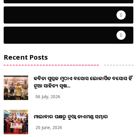
ଜୀବନ ଚର୍ଯ୍ୟା
ଦେଶ ବିଦେଶ
Recent Posts
କବିତା ପୁସ୍ତକ ମୁଠାଏ ଅବସୋସ ଲୋକାର୍ପିତ ଅବସୋସ ହିଁ
ନୂଆ ସାହିତ୍ୟ ସୃଷ...
06 July, 2026
ମାଲାବାର ପକ୍ଷରୁ ନୁଓ୍ବା ଡାଏମଣ୍ଡ ସମ୍ଭାର
20 June, 2026