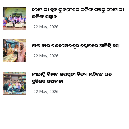
ରୋଟାରୀ କ୍ଲବ ଭୁବନେଶ୍ୱର କଳିଙ୍ଗ ପକ୍ଷରୁ ରୋଟାରୀ
କଳିଙ୍ଗ ସମ୍ମାନ
22 May, 2026
ମାଲାବାର ଚନ୍ଦ୍ରଶେଖରପୁର ଷ୍ଟୋରରେ ଆର୍ଟିଷ୍ଟ୍ରି ସୋ
22 May, 2026
ନୀଳାଦ୍ରି ବିହାର ସରସ୍ୱତୀ ବିଦ୍ୟା ମନ୍ଦିରର ଶତ
ପ୍ରତିଶତ ସଫଳତା
22 May, 2026