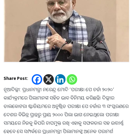
Share Post:
ନୂଆଦିଲ୍ଲୀ: ପ୍ରଧାନମନ୍ତ୍ରୀ ନରେନ୍ଦ୍ର ମୋଦି ‘ପରୀକ୍ଷା ପେ ଚର୍ଚ୍ଚା ୨୦୨୦’
କାର୍ଯ୍ୟକ୍ରମରେ ପିଲାମାନଙ୍କ ସହିତ ଭାବ ବିନିମୟ କରିଛନ୍ତି। ଦିଲ୍ଲୀର
ତାଲକୋଟରା ଷ୍ଟାଡିୟମରେ ଅନୁଷ୍ଠିତ ପରୀକ୍ଷା ପେ ଚର୍ଚ୍ଚାର ୩ ସଂସ୍କରଣରେ
ଦେଶର ବିଭିନ୍ନ ପ୍ରାନ୍ତରୁ ପ୍ରାୟ ୨୦୦୦ ପିଲା ଭାଗ ନେଇଥିଲେ। ପରୀକ୍ଷା
ସମୟରେ ନିଜକୁ କିପରି ଚାପମୁକ୍ତ ରଖି ଏହାକୁ ସଫଳତାର ସହ ଉତ୍ତୀର୍ଣ୍ଣ
ହେବେ ସେ ସମ୍ପର୍କରେ ପ୍ରଧାନମନ୍ତ୍ରୀ ପିଲାମାନଙ୍କୁ ଅନେକ ପରାମର୍ଶ