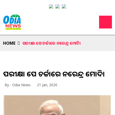
HOME
ପରୀକ୍ଷା ପେ ଚର୍ଚ୍ଚାରେ ନରେନ୍ଦ୍ର ମୋଦି।
ପରୀକ୍ଷା ପେ ଚର୍ଚ୍ଚାରେ ନରେନ୍ଦ୍ର ମୋଦି।
By - Odia News
21 Jan, 2020