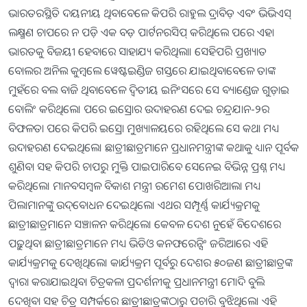
ଭାରତରସ୍ଥିତି ଦୟନୀୟ ଥିବାବେଳେ କିପରି ରାହୁଲ ଦ୍ରାବିଡ଼ ଏବଂ ଭିଭିଏସ୍
ଲକ୍ଷ୍ମଣ ଚାପରେ ନ ପଡ଼ି ଏକ ବଡ଼ ପାର୍ଟନରସିପ୍ କରିଥିଲେ ପରେ ଏହା
ଭାରତକୁ ବିଜୟୀ ହେବାରେ ସାହାଯ୍ୟ କରିଥିଲା। ସେହିପରି ପ୍ରଖ୍ୟାତ
ବୋଲର ଅନିଲ କୁମ୍ବଲେ ୱେଷ୍ଟଇଣ୍ଡିଜ ଗସ୍ତରେ ଯାଇଥିବାବେଳେ ତାଙ୍କ
ମୁହଁରେ ବଲ ବାଜି ଥିବାବେଳେ ଦ୍ବିତୀୟ ଇନିଂସରେ ସେ ବ୍ୟାଣ୍ଡେଜ ଗୁଡ଼ାଇ
ବୋଲିଂ କରିଥିଲେ। ପରେ ଇସ୍ରୋର ଉଦାହରଣ ଦେଇ ଚନ୍ଦ୍ରଯାନ-୨ର
ବିଫଳତା ପରେ କିପରି ଇସ୍ରୋ ମୁଖ୍ୟାଳୟରେ ରହିଥିଲେ ସେ କଥା ମଧ୍ୟ
ଉଦାହରଣ ଦେଇଥିଲେ। ଛାତ୍ରୀଛାତ୍ରମାନେ ପ୍ରଧାନମନ୍ତ୍ରୀଙ୍କ କଥାକୁ ଧ୍ୟାନ ପୂର୍ବକ
ଶୁଣିବା ସହ କିପରି ଚାପରୁ ମୁକ୍ତି ପାଇପାରିବେ ସେନେଇ ବିଭିନ୍ନ ପ୍ରଶ୍ନ ମଧ୍ୟ
କରିଥିଲେ। ମାନବସମ୍ବଳ ବିକାଶ ମନ୍ତ୍ରୀ ରମେଶ ପୋଖରିଆଲା ମଧ୍ୟ
ପିଲାମାନଙ୍କୁ ଉଦ୍‌ବୋଧନ ଦେଇଥିଲେ। ଏଥର ସମ୍ପୂର୍ଣ୍ଣ କାର୍ଯ୍ୟକ୍ରମକୁ
ଛାତ୍ରୀଛାତ୍ରମାନେ ସଞ୍ଚାଳନ କରିଥିଲେ। କେବଳ ଦେଶ ନୁହେଁ ବିଦେଶରେ
ପଢ଼ୁଥିବା ଛାତ୍ରୀଛାତ୍ରମାନେ ମଧ୍ୟ ଭିଡିଓ କନଫରେନ୍ସିଂ ଜରିଆରେ ଏହି
କାର୍ଯ୍ୟକ୍ରମକୁ ଦେଖିଥିଲେ। କାର୍ଯ୍ୟକ୍ରମ ପୂର୍ବରୁ ଦେଶର ୫୦ଜଣ ଛାତ୍ରୀଛାତ୍ରଙ୍କ
ଦ୍ବାରା କରାଯାଇଥିବା ଚିତ୍ରକଳା ପ୍ରଦର୍ଶନୀକୁ ପ୍ରଧାନମନ୍ତ୍ରୀ ମୋଦି ବୁଲି
ଦେଖିବା ସହ ଚିତ୍ର ସମ୍ପର୍କରେ ଛାତ୍ରୀଛାତ୍ରଙ୍କଠାରୁ ପଚାରି ବୁଝିଥିଲେ। ଏହି