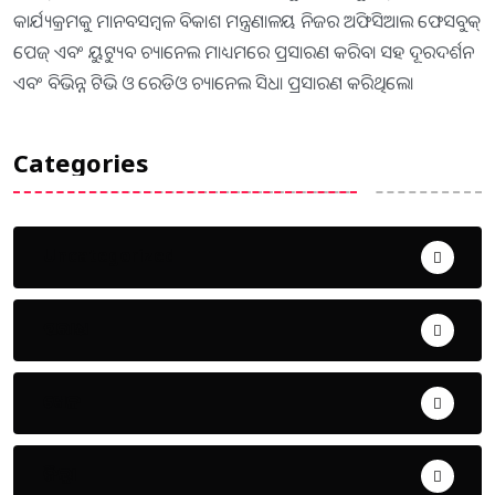
କାର୍ଯ୍ୟକ୍ରମକୁ ମାନବସମ୍ବଳ ବିକାଶ ମନ୍ତ୍ରଣାଳୟ ନିଜର ଅଫିସିଆଲ ଫେସବୁକ୍
ପେଜ୍ ଏବଂ ୟୁଟ୍ୟୁବ ଚ୍ୟାନେଲ ମାଧ୍ୟମରେ ପ୍ରସାରଣ କରିବା ସହ ଦୂରଦର୍ଶନ
ଏବଂ ବିଭିନ୍ନ ଟିଭି ଓ ରେଡିଓ ଚ୍ୟାନେଲ ସିଧା ପ୍ରସାରଣ କରିଥିଲେ।
Categories
Uncategorized
ଅପରାଧ
ଖେଳ
ଜିଲ୍ଲା