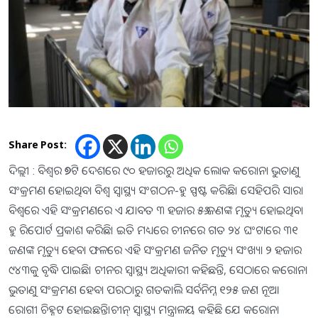
Share Post:
ଦିଲ୍ଲୀ : ବିଶ୍ୱର ୬୭ଟି ଦେଶରେ ୯୦ ହଜାରରୁ ଅଧିକ ଲୋକ କରୋନା ଭୁତାଣୁ
ସଂକ୍ରମଣ ହୋଇଥିବା ବିଶ୍ୱ ସ୍ୱାସ୍ଥ୍ୟ ସଂଗଠନ-ହୁ ସ୍ପଷ୍ଟ କରିଛି। ସେହିପରି ସାରା
ବିଶ୍ୱରେ ଏହି ସଂକ୍ରମଣରେ ଏ ଯାବତ ୩ ହଜାର ୫୬ ଜଣଙ୍କ ମୃତ୍ୟୁ ହୋଇଥିବା
ହୁ ରିପୋର୍ଟ ପ୍ରକାଶ କରିଛି। ଇତି ମଧ୍ୟରେ ଚୀନରେ ଗତ ୨୪ ଘଂଟାରେ ୩୧
ଜଣଙ୍କ ମୃତ୍ୟୁ ହେବା ଫଳରେ ଏହି ସଂକ୍ରମଣ ଜନିତ ମୃତ୍ୟୁ ସଂଖ୍ୟା ୨ ହଜାର
୯୪୩କୁ ବୃଦ୍ଧି ପାଇଛି। ଚୀନର ସ୍ୱାସ୍ଥ୍ୟ ଅଧିକାରୀ କହିଛନ୍ତି, ସେଠାରେ କରୋନା
ଭୁତାଣୁ ସଂକ୍ରମଣ ହେବା ପରଠାରୁ ଗତକାଲି ସର୍ବନିମ୍ନ ୧୨୫ ଜଣ ନୂଆ
ରୋଗୀ ଚିହ୍ନଟ ହୋଇଛନ୍ତି।ଚୀନ୍‌ ସ୍ୱାସ୍ଥ୍ୟ ମନ୍ତ୍ରାଳୟ କହିଛି ଯେ କରୋନା