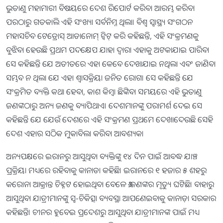
ଭୁତାଣୁ ମହାମାରୀ ବିଷୟରେ ଦେଶ ରିପୋର୍ଟ କରିବା ଆରମ୍ଭ କରିବା
ପରଠାରୁ ଗତକାଲି ଏହି ସଂଖ୍ୟା ସର୍ବନିମ୍ନ ଥିଲା। ବିଶ୍ୱ ସ୍ୱାସ୍ଥ୍ୟ ସଂଗଠନ
ମହାସଚିବ ଟେଡ୍ରୋସ୍ ଆଡାନୋମ୍ ଟ୍ୱିଟ୍ କରି କହିଛନ୍ତି, ଏହି ସଂକ୍ରମଣକୁ
ବୁଝିବା ହେଉଛି ପ୍ରଥମ ପଦକ୍ଷେପ ଯାହା ଦ୍ୱାରା ଏହାକୁ ଅଟକାଯାଇ ପାରିବ।
ସେ କହିଛନ୍ତି ଯେ ଅତୀତରେ ଏହା କେବେ ଦେଖାଯାଇ ନଥିଲା ଏବଂ ଜାଣିବା
ସମ୍ଭବ ନ ଥିଲା ଯେ ଏହା ଶ୍ୱାସକ୍ରିୟା ଜନିତ ରୋଗ। ସେ କହିଛନ୍ତି ଯେ
ସଂକ୍ରମିତ ବ୍ୟକ୍ତି କଥା ହେବା, କାଶ କିମ୍ବା ଛିଙ୍କିବା ସମୟରେ ଏହି ଭୁତାଣୁ
ଜଣଙ୍କଠାରୁ ଅନ୍ୟ ଜଣକୁ ବ୍ୟାପିଥାଏ। ଦେଶମାନଙ୍କୁ ପରାମର୍ଶ ଦେଇ ସେ
କହିଛନ୍ତି ଯେ ଯେଉଁ ଦେଶରେ ଏହି ସଂକ୍ରମଣ ପ୍ରଥମେ ଦେଖାଦେଉଛି ସେହି
ଦେଶ ଏହାର ସଠିକ ମୁକାବିଲା କରିବା ଆବଶ୍ୟକ।
ଅନ୍ୟପକ୍ଷରେ ଇରାନରୁ ଆସୁଥିବା ବ୍ୟକ୍ତିଙ୍କୁ ୧୪ ଦିନ ପାଇଁ ଆବଦ୍ଧ ଯାଞ୍ଚ
ପ୍ରକ୍ରିୟା ମଧ୍ୟରେ ରହିବାକୁ କାନାଡା କହିଛି। ଇରାନରେ ୧ ହଜାର ୫ ଶହରୁ
କରୋନା ଆକ୍ରାନ୍ତ ଚିହ୍ନଟ ହୋଇଥିବା ବେଳେ ୬୬ ଜଣଙ୍କର ମୃତ୍ୟୁ ଘଟିଛି। ବାହାରୁ
ଆସୁଥିବା ଯାତ୍ରୀମାନଙ୍କୁ ସ୍ଵ-ଚିକିତ୍ସା ବ୍ୟବସ୍ଥା ଆପଣେଇବାକୁ କାନାଡ଼ା ସରକାର
କହିଛନ୍ତି। ଚୀନର ହୁବେଇ ପ୍ରଦେଶରୁ ଆସୁଥିବା ଯାତ୍ରୀମାନଙ୍କ ପାଇଁ ମଧ୍ୟ