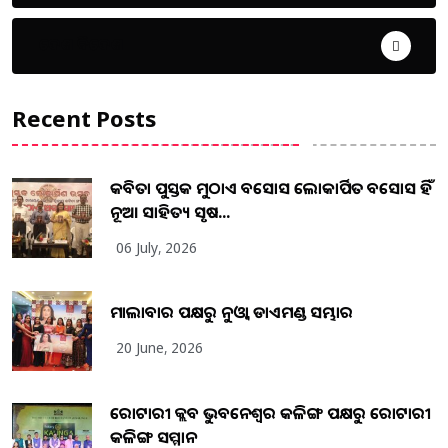
ଦେଶ ବିଦେଶ
Recent Posts
କବିତା ପୁସ୍ତକ ମୁଠାଏ ଅବସୋସ ଲୋକାର୍ପିତ ଅବସୋସ ହିଁ
ନୂଆ ସାହିତ୍ୟ ସୃଷ...
06 July, 2026
ମାଲାବାର ପକ୍ଷରୁ ନୁଓ୍ବା ଡାଏମଣ୍ଡ ସମ୍ଭାର
20 June, 2026
ରୋଟାରୀ କ୍ଲବ ଭୁବନେଶ୍ୱର କଳିଙ୍ଗ ପକ୍ଷରୁ ରୋଟାରୀ
କଳିଙ୍ଗ ସମ୍ମାନ