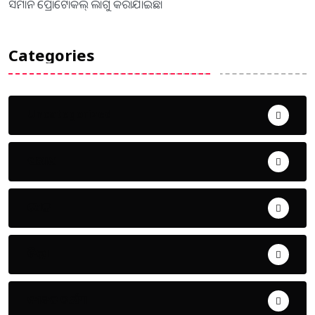
ସମାନ ପ୍ରୋଟୋକଲ୍ ଲାଗୁ କରାଯାଇଛି।
Categories
Uncategorized
ଅପରାଧ
ଖେଳ
ଜିଲ୍ଲା
ଜୀବନ ଚର୍ଯ୍ୟା