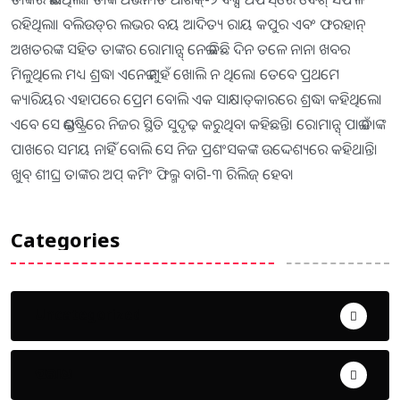
ରହିଥିଲା। ବଲିଉଡ୍‌ର ଲଭର ବୟ ଆଦିତ୍ୟ ରାୟ କପୁର ଏବଂ ଫରହାନ୍‌
ଅଖତରଙ୍କ ସହିତ ତାଙ୍କର ରୋମାନ୍ସ୍‌ ନେଇ କିଛି ଦିନ ତଳେ ନାନା ଖବର
ମିଳୁଥିଲେ ମଧ୍ୟ ଶ୍ରଦ୍ଧା ଏନେଇ ମୁହଁ ଖୋଲି ନ ଥିଲେ। ତେବେ ପ୍ରଥମେ
କ୍ୟାରିୟର ଏହାପରେ ପ୍ରେମ ବୋଲି ଏକ ସାକ୍ଷାତ୍‌କାରରେ ଶ୍ରଦ୍ଧା କହିଥିଲେ।
ଏବେ ସେ ଇଣ୍ଡଷ୍ଟ୍ରିରେ ନିଜର ସ୍ଥିତି ସୁଦୃଢ଼ କରୁଥିବା କହିଛନ୍ତି। ରୋମାନ୍ସ୍‌ ପାଇଁ ତାଙ୍କ
ପାଖରେ ସମୟ ନାହିଁ ବୋଲି ସେ ନିଜ ପ୍ରଶଂସକଙ୍କ ଉଦ୍ଦେଶ୍ୟରେ କହିଥାନ୍ତି।
ଖୁବ୍‌ ଶୀଘ୍ର ତାଙ୍କର ଅପ୍‌ କମିଂ ଫିଲ୍ମ ବାଗି-୩ ରିଲିଜ୍‌ ହେବ।
Categories
Uncategorized
ଅପରାଧ