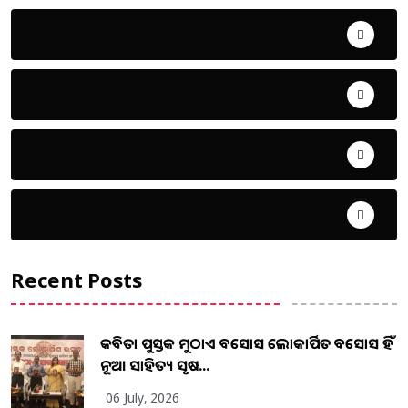
ଖେଳ
ଜିଲ୍ଲା
ଜୀବନ ଚର୍ଯ୍ୟା
ଦେଶ ବିଦେଶ
Recent Posts
କବିତା ପୁସ୍ତକ ମୁଠାଏ ଅବସୋସ ଲୋକାର୍ପିତ ଅବସୋସ ହିଁ
ନୂଆ ସାହିତ୍ୟ ସୃଷ...
06 July, 2026