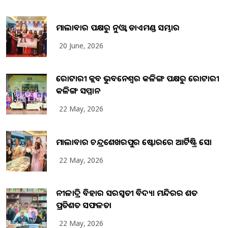
ମାଲାବାର ପକ୍ଷରୁ ନୁଓ୍ବା ଡାଏମଣ୍ଡ ସମ୍ଭାର
20 June, 2026
ରୋଟାରୀ କ୍ଲବ ଭୁବନେଶ୍ୱର କଳିଙ୍ଗ ପକ୍ଷରୁ ରୋଟାରୀ
କଳିଙ୍ଗ ସମ୍ମାନ
22 May, 2026
ମାଲାବାର ଚନ୍ଦ୍ରଶେଖରପୁର ଷ୍ଟୋରରେ ଆର୍ଟିଷ୍ଟ୍ରି ସୋ
22 May, 2026
ନୀଳାଦ୍ରି ବିହାର ସରସ୍ୱତୀ ବିଦ୍ୟା ମନ୍ଦିରର ଶତ
ପ୍ରତିଶତ ସଫଳତା
22 May, 2026