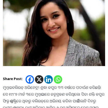
Share Post:
ମୁମ୍ବାଇ : ବଲିଉଡ୍‌ ଅଭିନେତ୍ରୀ ଶ୍ରଦ୍ଧା କପୁର ୩୩ ବର୍ଷରେ ପଦାର୍ପଣ କରିଛନ୍ତି।
ସେ ୧୯୮୭ ମାର୍ଚ୍ଚ ୩ରେ ମୁମ୍ବାଇଠାରେ ଜନ୍ମଗ୍ରହଣ କରିଥିଲେ। ପିତା ଶକ୍ତି କପୁର
ଫିଲ୍ମ ଇଣ୍ଡଷ୍ଟ୍ରିରେ ଥିବାରୁ ବଲିଉଡ୍‌ରେ ଅଭିନୟ କରିବା ପାଇଁ ପିଲାଟି ଦିନରୁ
ତାଙ୍କର ଇଛାଥିଲା। ତାଙ୍କ ଅଭିନୀତ ଆଶିକ୍‌-୨ ବକ୍ସ ଅଫିସ୍‌ରେ ବେଶ୍‌ ସଫଳ