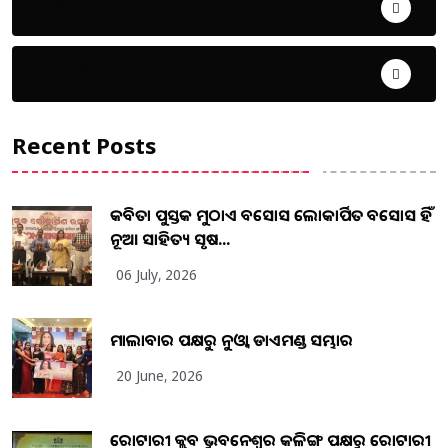
ଜୀବନ ଚର୍ଯ୍ୟା
ଦେଶ ବିଦେଶ
Recent Posts
କବିତା ପୁସ୍ତକ ମୁଠାଏ ଅବସୋସ ଲୋକାର୍ପିତ ଅବସୋସ ହିଁ
ନୂଆ ସାହିତ୍ୟ ସୃଷ...
06 July, 2026
ମାଲାବାର ପକ୍ଷରୁ ନୁଓ୍ବା ଡାଏମଣ୍ଡ ସମ୍ଭାର
20 June, 2026
ରୋଟାରୀ କ୍ଲବ ଭୁବନେଶ୍ୱର କଳିଙ୍ଗ ପକ୍ଷରୁ ରୋଟାରୀ