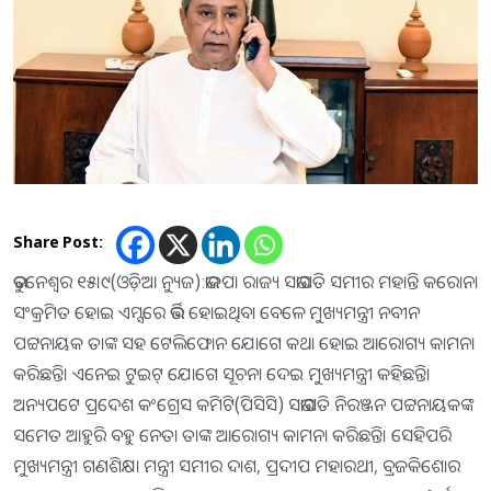
Share Post:
ଭୁବନେଶ୍ୱର ୧୫।୯(ଓଡ଼ିଆ ନ୍ୟୁଜ):ଭାଜପା ରାଜ୍ୟ ସଭାପତି ସମୀର ମହାନ୍ତି କରୋନା
ସଂକ୍ରମିତ ହୋଇ ଏମ୍ସରେ ଭର୍ତ୍ତି ହୋଇଥିବା ବେଳେ ମୁଖ୍ୟମନ୍ତ୍ରୀ ନବୀନ
ପଟ୍ଟନାୟକ ତାଙ୍କ ସହ ଟେଲିଫୋନ ଯୋଗେ କଥା ହୋଇ ଆରୋଗ୍ୟ କାମନା
କରିଛନ୍ତି। ଏନେଇ ଟୁଇଟ୍‌ ଯୋଗେ ସୂଚନା ଦେଇ ମୁଖ୍ୟମନ୍ତ୍ରୀ କହିଛନ୍ତି।
ଅନ୍ୟପଟେ ପ୍ରଦେଶ କଂଗ୍ରେସ କମିଟି(ପିସିସି) ସଭାପତି ନିରଞ୍ଜନ ପଟ୍ଟନାୟକଙ୍କ
ସମେତ ଆହୁରି ବହୁ ନେତା ତାଙ୍କ ଆରୋଗ୍ୟ କାମନା କରିଛନ୍ତି। ସେହିପରି
ମୁଖ୍ୟମନ୍ତ୍ରୀ ଗଣଶିକ୍ଷା ମନ୍ତ୍ରୀ ସମୀର ଦାଶ, ପ୍ରଦୀପ ମହାରଥୀ, ବ୍ରଜକିଶୋର