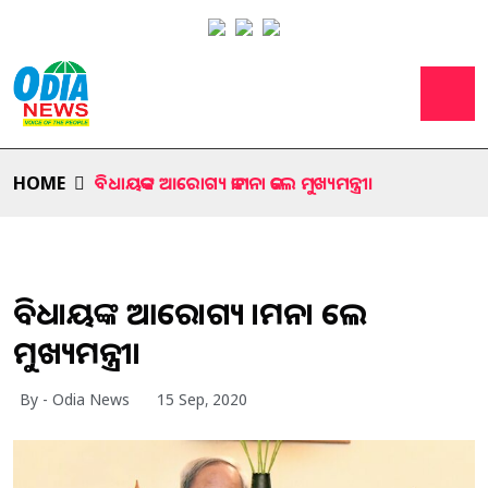
HOME
ବିଧାୟକଙ୍କ ଆରୋଗ୍ୟ କାମନା କଲେ ମୁଖ୍ୟମନ୍ତ୍ରୀ।
ବିଧାୟକଙ୍କ ଆରୋଗ୍ୟ କାମନା କଲେ
ମୁଖ୍ୟମନ୍ତ୍ରୀ।
By - Odia News
15 Sep, 2020