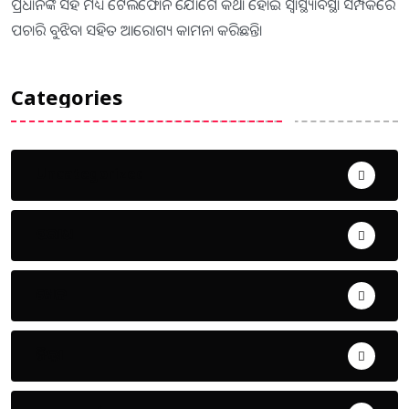
ପ୍ରଧାନଙ୍କ ସହ ମଧ୍ୟ ଟେଲିଫୋନ ଯୋଗେ କଥା ହୋଇ ସ୍ବାସ୍ଥ୍ୟାବସ୍ଥା ସମ୍ପର୍କରେ
ପଚାରି ବୁଝିବା ସହିତ ଆରୋଗ୍ୟ କାମନା କରିଛନ୍ତି।
Categories
Uncategorized
ଅପରାଧ
ଖେଳ
ଜିଲ୍ଲା