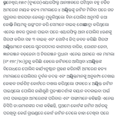
ଭୁବନେଶ୍ୱର,୧୫।୯ (ବ୍ୟୁରୋ)ଏୟାରଫିଲ୍ଡ ଥାନାଞ୍ଚଳରେ ଘଟିଥିବା ବହୁ ଚର୍ଚ୍ଚିତ
ଅମରେଶ ନାୟକ ହତ୍ୟା ମାମଲାରେ ୪ ଅଭିଯୁକ୍ତଙ୍କୁ ଜାମିନ ମିଳିବା ପରେ ଗତ
ଗୁରୁବାର ଝାରପଡ଼ା ଜେଲରୁ ମୁକୁଳିଥିଲେ। ବିନା ପୋଲିସ ଅନୁମତି ତଥା
କୋଭିଡ୍‌ ନିୟମକୁ ଉଲ୍ଲଂଘନ କରି ସେମାନେ ବାଇକ୍‌ ଶୋଭାଯାତ୍ରା କରିଥିଲେ।
ଏନେଇ ଖବର ପ୍ରକାଶ ପାଇବା ପରେ ଏୟାରଫିଲ୍ଡ ଥାନା ପୋଲିସ ୪ଜଣଙ୍କୁ
ଗିରଫ କରିବା ସହ ୩ ବାଇକ୍‌ ଏବଂ ଗୋଟିଏ ଜିପ୍‌ ଜବତ କରିଛି। ଗିରଫ
ଅଭିଯୁକ୍ତମାନେ ହେଲେ ସୁନ୍ଦରପଦାର କାଶୀନାଥ ବାରିକ, ରୋଶନ ଜେନା,
ଜ୍ଞାନରଞ୍ଜନ ବଡ଼ଜେନା ଓ ଚିତ୍ତରଞ୍ଜନ ପ୍ରଧାନ। ଏନେଇ ଥାନାରେ ଏକ ମାମଲା
(ନଂ.୧୭୮/୨୦)ରୁଜୁ କରିଛି। ହେଲେ ଜାମିନରେ ଆସିଥିବା ୪ଅଭିଯୁକ୍ତଙ୍କ
ବିରୋଧରେ ପୋଲିସ କାର୍ଯ୍ୟାନୁଷ୍ଠାନ ଗ୍ରହଣ କରିନାହିଁ। ଅମରେଶ ହତ୍ୟା
ମାମଲାରେ ପୋଲିସର ଦୁର୍ବଳ ତଦନ୍ତ ଏବଂ ଅଭିଯୁକ୍ତମାନଙ୍କୁ ଅନୁକମ୍ପା ଦେଖାଇ
କୋହଳ ଚାର୍ଜଶିଟ୍‌ କୋର୍ଟରେ ଦାଖଲ କରିଥିଲେ। ଫଳରେ ୪ ଅଭିଯୁକ୍ତ ଜାମିନ
ପାଇଥିଲେ। ପୋଲିସ ଜାଣିଶୁଣି ପ୍ରତ୍ୟକ୍ଷଦର୍ଶୀଙ୍କ ବୟାନ ବଦଳାଇବା ପାଇଁ
ଚାପ ପକାଇଥିବା ଅମରେଶଙ୍କ ପରିବାର ଏବଂ ସାଙ୍ଗମାନେ କହିଛନ୍ତି। ଏନେଇ
ଡିସିପି ଡା.ଉମାଶଙ୍କର ଦାଶ କହିଛନ୍ତି, ପ୍ରଥମେ କୋର୍ଟଙ୍କ ଜାମିନ ଅର୍ଡରକୁ
ପରଖିବୁ। କେଉଁ ଗ୍ରାଉଣ୍ଡରେ କୋର୍ଟ ଜାମିନ ଦେଲେ ତାହା ଦେଖିବା ପରେ