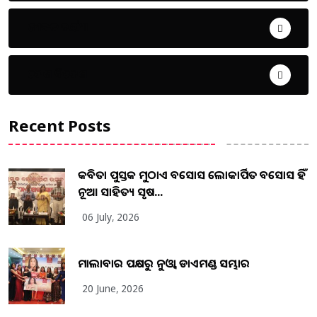
ଜୀବନ ଚର୍ଯ୍ୟା
ଦେଶ ବିଦେଶ
Recent Posts
କବିତା ପୁସ୍ତକ ମୁଠାଏ ଅବସୋସ ଲୋକାର୍ପିତ ଅବସୋସ ହିଁ
ନୂଆ ସାହିତ୍ୟ ସୃଷ...
06 July, 2026
ମାଲାବାର ପକ୍ଷରୁ ନୁଓ୍ବା ଡାଏମଣ୍ଡ ସମ୍ଭାର
20 June, 2026