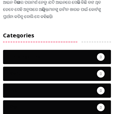
ଆଇନ ବିଭାଗର ପରାମର୍ଶ ନେବୁ। ଯଦି ଆଇନରେ ସେଭଳି କିଛି ବାଟ ଥିବ
ତେବେ ସେହି ଅନୁସାରେ ଅଭିଯୁକ୍ତମାନଙ୍କୁ ଜାମିନ ଖାରଜ ପାଇଁ କୋର୍ଟଙ୍କୁ
ପ୍ରାର୍ଥନା କରିବୁ ବୋଲି ସେ କହିଛନ୍ତି।
Categories
Uncategorized
ଅପରାଧ
ଖେଳ
ଜିଲ୍ଲା