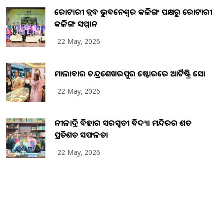
ରୋଟାରୀ କ୍ଲବ ଭୁବନେଶ୍ୱର କଳିଙ୍ଗ ପକ୍ଷରୁ ରୋଟାରୀ
କଳିଙ୍ଗ ସମ୍ମାନ
22 May, 2026
ମାଲାବାର ଚନ୍ଦ୍ରଶେଖରପୁର ଷ୍ଟୋରରେ ଆର୍ଟିଷ୍ଟ୍ରି ସୋ
22 May, 2026
ନୀଳାଦ୍ରି ବିହାର ସରସ୍ୱତୀ ବିଦ୍ୟା ମନ୍ଦିରର ଶତ
ପ୍ରତିଶତ ସଫଳତା
22 May, 2026
Copyright
2026
BrandingKaro.com
. All Rights Reserved.