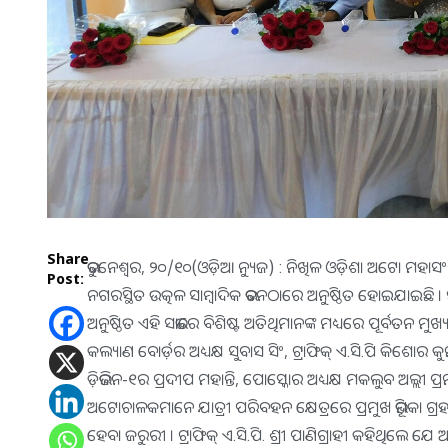
Share
ଭୁବନେଶ୍ୱର, ୨୦/୧୦(ଓଡ଼ିଆ ନ୍ୟୁଜ) : ନିଖିଳ ଓଡ଼ିଶା ଅଟୋ ମହାସ
Post:
ନଗରସ୍ଥିତ ଉତ୍କଳ ସାମ୍ବାଦିକ ଭବନଠାରେ ଅନୁଷ୍ଠିତ ହୋଇଯାଇଛି ।
ଅନୁଷ୍ଠିତ ଏହି ସଭାରେ ବିଶିଷ୍ଟ ଅତିଥିମାନଙ୍କ ମଧ୍ୟରେ ପୂର୍ବତନ 
କଲ୍ୟାଣ ବୋର୍ଡ଼ର ଅଧ୍ୟକ୍ଷ ସୁବାସ ସିଂ, ଟ୍ରାଫିକ୍ ଏ.ସି.ପି କିଶୋର କୁ
ଡ଼ିଭିଜନ-୧ର ପ୍ରଦୀପ ମହାନ୍ତି, ପୋସ୍କୋର ଅଧ୍ୟକ୍ଷ ମକଲୁବ ଅଲ୍ଲ
ଅଟୋଚାଳକମାନେ ଯାତ୍ରୀ ପରିବହନ କ୍ଷେତ୍ରରେ ପ୍ରମୁଖ ଭୂମିକା ଗ୍ର
ହେବା ଜରୁରୀ । ଟ୍ରାଫିକ୍ ଏ.ସି.ପି. ଶ୍ରୀ ପାଣିଗ୍ରାହୀ କହିଥ