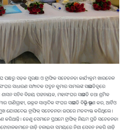
ଂଘ ପକ୍ଷରୁ ସଡ଼କ ସୁରକ୍ଷା ଓ ଟ୍ରାଫିକ ସଚେତନତା କାର୍ଯ୍ୟକ୍ରମ ଖାରବେଳ
 ସଂଘର ସାଧାରଣ ସମ୍ପାଦକ ପଦ୍ମନ କୁମାର ସାମଲଙ୍କ ସଭାପତିତ୍ୱରେ
ମୁଖ୍ୟ ଶାସନ ସଚିବ ବିଜୟ ପଟ୍ଟନାୟକ, ମହାସଂଘର ସଭାପତି ତଥା ଶ୍ରମିକ
ମାର ପାଣିଗ୍ରାହୀ, ଉକ୍ରଳ ସାମ୍ବାଦିକ ସଂଘର ସଭାପତି ବିଭୂତି ଭୂଷଣ କର, ଆର୍ଟିଓ
ୀ ପ୍ରମୁଖ ଯୋଗଦେଇ ଟ୍ରାଫିକ୍ ସଚେତନତା ଉପରେ ମତବ୍ୟକ୍ତ କରିଥିଲେ ।
ହଣ କରିଥାନ୍ତି । ତେଣୁ ସେମାନେ ପ୍ରଥମେ ଟ୍ରାଫିକ୍ ନିୟମ ପ୍ରତି ସଚେତନତା
ିଲେ ଯେ ଅଟୋଚାଳକମାନେ ଗାଡ଼ି ଚଳାଇବା ସମୟରେ ନିଶା ସେବନ ନକରି ଗାଡ଼ି