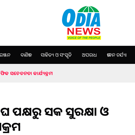
ଞ୍ଜନ
ବାଣିଜ୍ୟ
ସାହିତ୍ୟ ଓ ସଂସ୍କୃତି
ଅପରାଧ
ଜୀବନ ଚର୍ଯ୍ୟା
ରାଫିକ ସଚେତନତା କାର୍ଯ୍ୟକ୍ରମ
 ପକ୍ଷରୁ ସଡ଼କ ସୁରକ୍ଷା ଓ
କ୍ରମ