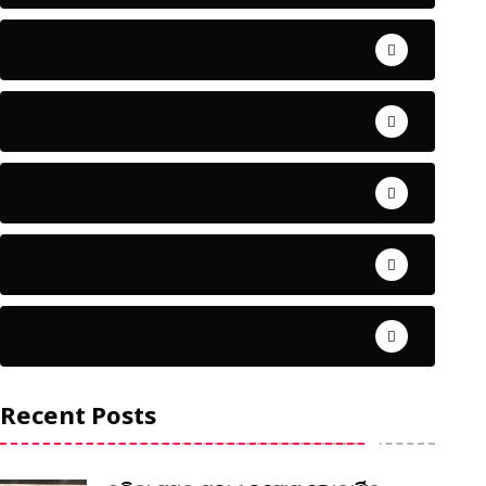
ଅପରାଧ
ଖେଳ
ଜିଲ୍ଲା
ଜୀବନ ଚର୍ଯ୍ୟା
ଦେଶ ବିଦେଶ
Recent Posts