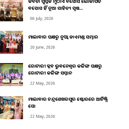
କବିତା ପୁସ୍ତକ ମୁଠାଏ ଅବସୋସ ଲୋକାର୍ପିତ
ଅବସୋସ ହିଁ ନୂଆ ସାହିତ୍ୟ ସୃଷ...
06 July, 2026
ମାଲାବାର ପକ୍ଷରୁ ନୁଓ୍ବା ଡାଏମଣ୍ଡ ସମ୍ଭାର
20 June, 2026
ରୋଟାରୀ କ୍ଲବ ଭୁବନେଶ୍ୱର କଳିଙ୍ଗ ପକ୍ଷରୁ
ରୋଟାରୀ କଳିଙ୍ଗ ସମ୍ମାନ
22 May, 2026
ମାଲାବାର ଚନ୍ଦ୍ରଶେଖରପୁର ଷ୍ଟୋରରେ ଆର୍ଟିଷ୍ଟ୍ରି
ସୋ
22 May, 2026