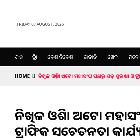
FRIDAY 07 AUGUST, 2026
ରାଜ୍ୟ
ଜିଲ୍ଲା
ଦେଶ ବିଦେଶ
ରାଜନୀତି
ଖେଳ
ମନୋର
HOME
ନିଖିଳ ଓଡ଼ିଶା ଅଟୋ ମହାସଂଘ ପକ୍ଷରୁ ସଡ଼କ ସୁରକ୍ଷା ଓ ଟ୍
ନିଖିଳ ଓଡ଼ିଶା ଅଟୋ ମହାସଂଘ
ଟ୍ରାଫିକ ସଚେତନତା କାର୍ଯ୍ୟ