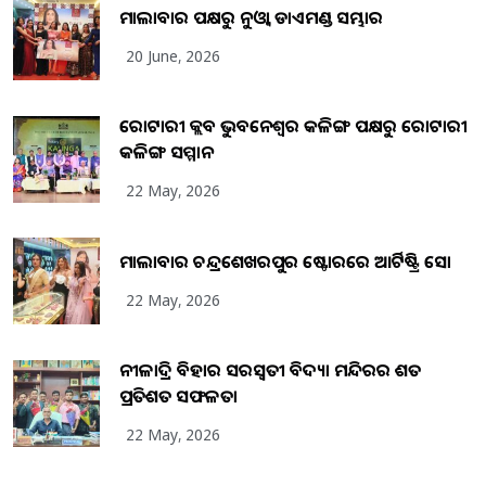
ମାଲାବାର ପକ୍ଷରୁ ନୁଓ୍ବା ଡାଏମଣ୍ଡ ସମ୍ଭାର
20 June, 2026
ରୋଟାରୀ କ୍ଲବ ଭୁବନେଶ୍ୱର କଳିଙ୍ଗ ପକ୍ଷରୁ ରୋଟାରୀ
କଳିଙ୍ଗ ସମ୍ମାନ
22 May, 2026
ମାଲାବାର ଚନ୍ଦ୍ରଶେଖରପୁର ଷ୍ଟୋରରେ ଆର୍ଟିଷ୍ଟ୍ରି ସୋ
22 May, 2026
ନୀଳାଦ୍ରି ବିହାର ସରସ୍ୱତୀ ବିଦ୍ୟା ମନ୍ଦିରର ଶତ
ପ୍ରତିଶତ ସଫଳତା
22 May, 2026