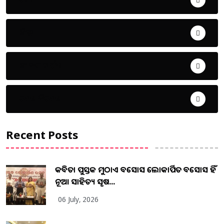
ଜିଲ୍ଲା
ଜୀବନ ଚର୍ଯ୍ୟା
ଦେଶ ବିଦେଶ
Recent Posts
କବିତା ପୁସ୍ତକ ମୁଠାଏ ଅବସୋସ ଲୋକାର୍ପିତ ଅବସୋସ ହିଁ
ନୂଆ ସାହିତ୍ୟ ସୃଷ...
06 July, 2026