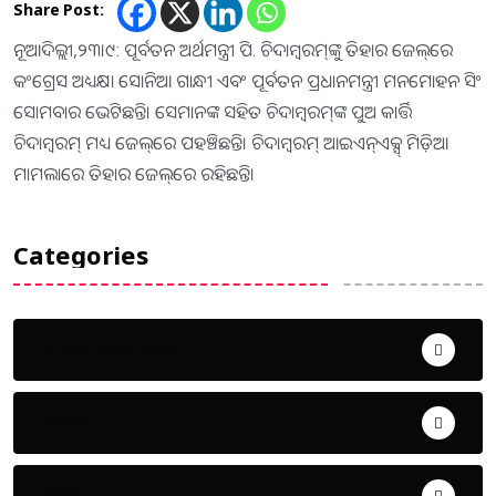
Share Post:
ନୂଆଦିଲ୍ଲୀ,୨୩।୯: ପୂର୍ବତନ ଅର୍ଥମନ୍ତ୍ରୀ ପି. ଚିଦାମ୍ବରମ୍‌ଙ୍କୁ ତିହାର ଜେଲ୍‌ରେ
କଂଗ୍ରେସ ଅଧ୍ୟକ୍ଷା ସୋନିଆ ଗାନ୍ଧୀ ଏବଂ ପୂର୍ବତନ ପ୍ରଧାନମନ୍ତ୍ରୀ ମନମୋହନ ସିଂ
ସୋମବାର ଭେଟିଛନ୍ତି। ସେମାନଙ୍କ ସହିତ ଚିଦାମ୍ବରମ୍‌ଙ୍କ ପୁଅ କାର୍ତ୍ତି
ଚିଦାମ୍ବରମ୍‌ ମଧ୍ୟ ଜେଲ୍‌ରେ ପହଞ୍ଚିଛନ୍ତି। ଚିଦାମ୍ବରମ୍‌ ଆଇଏନ୍‌ଏକ୍ସ୍‌ ମିଡ଼ିଆ
ମାମଲାରେ ତିହାର ଜେଲ୍‌ରେ ରହିଛନ୍ତି।
Categories
Uncategorized
ଅପରାଧ
ଖେଳ