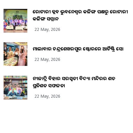
ରୋଟାରୀ କ୍ଲବ ଭୁବନେଶ୍ୱର କଳିଙ୍ଗ ପକ୍ଷରୁ ରୋଟାରୀ
କଳିଙ୍ଗ ସମ୍ମାନ
22 May, 2026
ମାଲାବାର ଚନ୍ଦ୍ରଶେଖରପୁର ଷ୍ଟୋରରେ ଆର୍ଟିଷ୍ଟ୍ରି ସୋ
22 May, 2026
ନୀଳାଦ୍ରି ବିହାର ସରସ୍ୱତୀ ବିଦ୍ୟା ମନ୍ଦିରର ଶତ
ପ୍ରତିଶତ ସଫଳତା
22 May, 2026