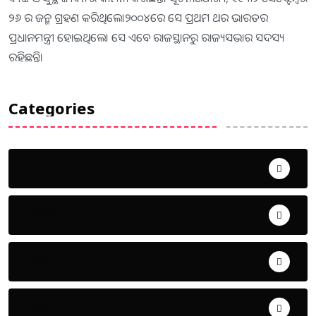
୨୬ ର ଜନ୍ମ ଗ୍ରହଣ କରିଥିଲେ।୨୦୦୪ରେ ସେ ପ୍ରଥମ ଥର ଭାରତର
ପ୍ରଧାନମନ୍ତ୍ରୀ ହୋଇଥିଲେ। ସେ ଏବେ ରାଜସ୍ଥାନରୁ ରାଜ୍ୟସଭାର ସଦସ୍ୟ
ରହିଛନ୍ତି।
Categories
Uncategorized
ଅପରାଧ
ଖେଳ
ଜିଲ୍ଲା