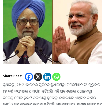
Share Post:
ନୂଆଦିଲ୍ଲୀ,୨୬।୯: ଭାରତର ପୂର୍ବତନ ପ୍ରଧାନମନ୍ତ୍ରୀ ମନମୋହନ ସିଂ ଗୁରୁବାର
୮୭ ବର୍ଷ ବୟସରେ ପଦାର୍ପଣ କରିଛନ୍ତି। ଏହି ଅବସରରେ ପ୍ରଧାନମନ୍ତ୍ରୀ
ନରେନ୍ଦ୍ର ମୋଦି ଟୁଇଟ କରି ତାଙ୍କୁ ଶୁଭେଚ୍ଛା ଜଣାଇଛନ୍ତି। ଏଥିସହ ତାଙ୍କର
ଦୀର୍ଘ ଓ ସୁସ୍ଥ ଜୀବନର କାମନା କରିଛନ୍ତି। ସୂଚନାଯୋଗ୍ୟ, ୧୯୩୨ ସେପ୍ଟେମ୍ବର