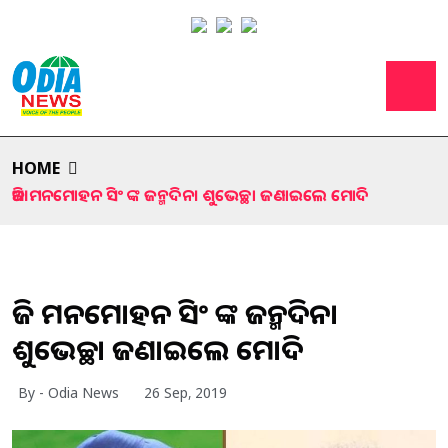
HOME
ଆଜି ମନମୋହନ ସିଂ ଙ୍କ ଜନ୍ମଦିନ। ଶୁଭେଚ୍ଛା ଜଣାଇଲେ ମୋଦି
ଆଜି ମନମୋହନ ସିଂ ଙ୍କ ଜନ୍ମଦିନ।
ଶୁଭେଚ୍ଛା ଜଣାଇଲେ ମୋଦି
By - Odia News
26 Sep, 2019