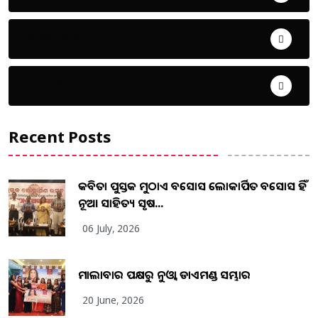
ଜୀବନ ଚର୍ଯ୍ୟା
ଦେଶ ବିଦେଶ
Recent Posts
କବିତା ପୁସ୍ତକ ମୁଠାଏ ଅବସୋସ ଲୋକାର୍ପିତ ଅବସୋସ ହିଁ
ନୂଆ ସାହିତ୍ୟ ସୃଷ...
06 July, 2026
ମାଲାବାର ପକ୍ଷରୁ ନୁଓ୍ବା ଡାଏମଣ୍ଡ ସମ୍ଭାର
20 June, 2026