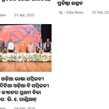
ପ୍ରତିଷ୍ଠା ଉତ୍ସବ
By - Odia News
23 Feb, 20
News
01 Apr, 2025
୍ୱ ଓଡ଼ିଆ ଭାଷା ସମ୍ମିଳନୀ
ଦିନିଆ ଓଡ଼ିଆ କବି ସମ୍ମିଳନୀ
ତ ଜୀବନର ପ୍ରଥମ କବିତା
ସ: ଭି. କେ. ପାଣ୍ଡିଆନ୍‍
News
04 Feb, 2024