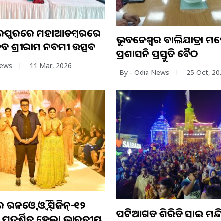
େଖରପୁରରେ ମହାଆଡମ୍ବରରେ
ଭୁବନେଶ୍ବର ବାଲିଯାତ୍ରା ମ
ବ ଶ୍ରୀରାମ ନବମୀ ଉତ୍ସବ
ପ୍ରଶାସନିକ ପ୍ରସ୍ତୁତି ବୈଠକ
News
11 Mar, 2026
By - Odia News
25 Oct, 20
ରନଓ୍ବେ ଓ୍ବିକ୍ ସିଜିନ୍-୧୨
ପଟିଆଗଡ ଶିରିଡି ସାଇ ମନ୍
ପ୍ରଦର୍ଶିତ ହେଲା ଭାରତୀୟ