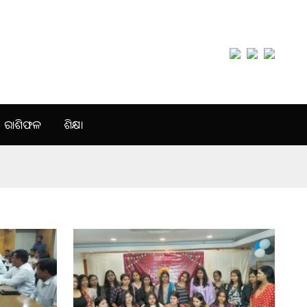
ରାଶିଫଳ
ଶିକ୍ଷା