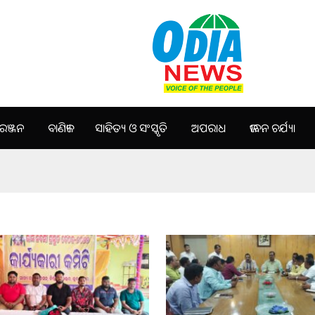
ଞ୍ଜନ
ବାଣିଜ୍ୟ
ସାହିତ୍ୟ ଓ ସଂସ୍କୃତି
ଅପରାଧ
ଜୀବନ ଚର୍ଯ୍ୟା