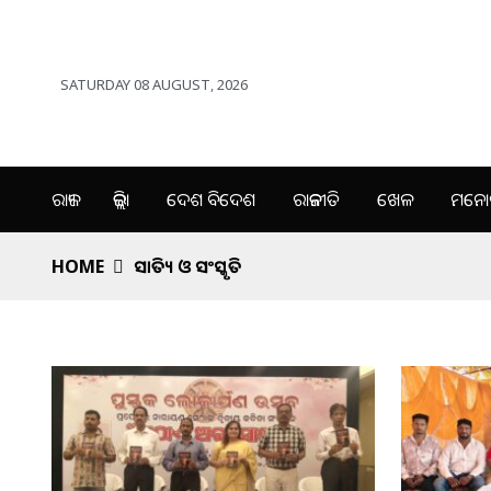
SATURDAY 08 AUGUST, 2026
ରାଜ୍ୟ
ଜିଲ୍ଲା
ଦେଶ ବିଦେଶ
ରାଜନୀତି
ଖେଳ
ମନୋର
HOME
ସାହିତ୍ୟ ଓ ସଂସ୍କୃତି