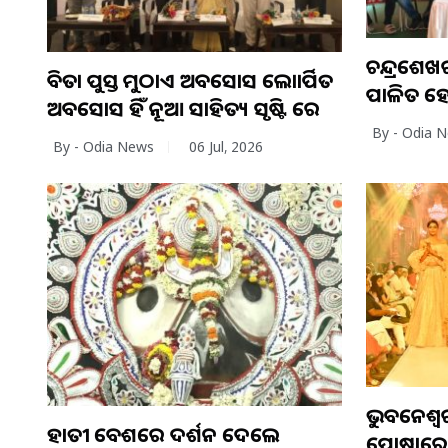
ଚନ୍ଦ୍ରଶ
କବିତା ପୁସ୍ତକ ମୁଠାଏ ଅବସୋସ ଲୋକାର୍ପିତ
ପାଳିତ ହେ
ଅବସୋସ ହିଁ ନୂଆ ସାହିତ୍ୟ ସୃଷ୍ଟି କରେ
By - Odia 
By - Odia News
06 Jul, 2026
ଭୁବନେଶ୍ବର 
ହାତୀ ବେଶରେ ଦର୍ଶନ ଦେଲେ
ପୋଷାକରେ 