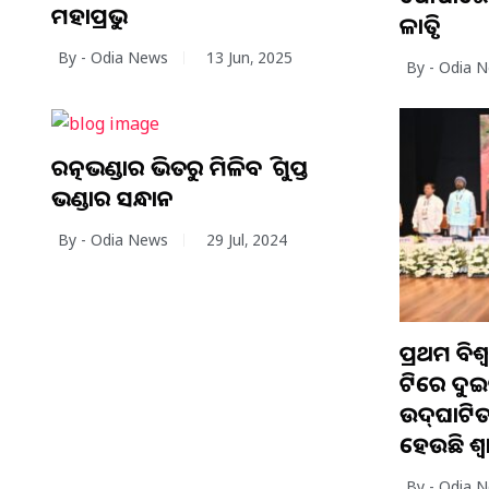
ମହାପ୍ରଭୁ
କଳାକୃତି
By - Odia News
13 Jun, 2025
By - Odia 
ରତ୍ନଭଣ୍ଡାର ଭିତରୁ ମିଳିବ କି ଗୁପ୍ତ
ଭଣ୍ଡାର ସନ୍ଧାନ
By - Odia News
29 Jul, 2024
ପ୍ରଥମ ବିଶ
କିଟରେ ଦୁଇ
ଉଦ୍‍ଘାଟି
ହେଉଛି ଶ୍ୱା
By - Odia 