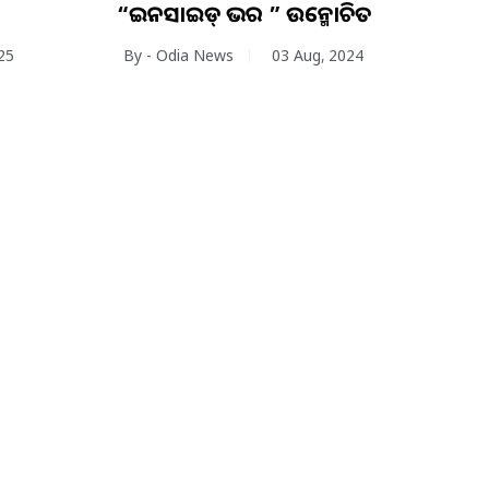
“ଇନସାଇଡ୍ କଭର ” ଉନ୍ମୋଚିତ
25
By - Odia News
03 Aug, 2024