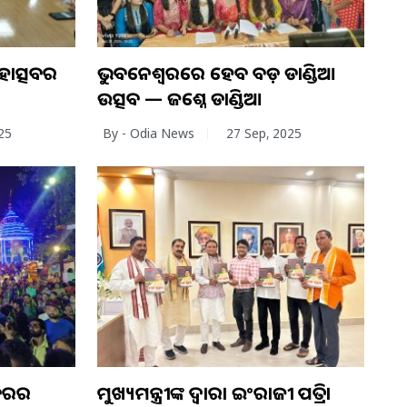
ହୋତ୍ସବର
ଭୁବନେଶ୍ୱରରେ ହେବ ବଡ଼ ଡାଣ୍ଡିଆ
ଉତ୍ସବ — ଜଶ୍ନେ ଡାଣ୍ଡିଆ
25
By - Odia News
27 Sep, 2025
ଦିରର
ମୁଖ୍ୟମନ୍ତ୍ରୀଙ୍କ ଦ୍ୱାରା ଇଂରାଜୀ ପତ୍ରିକା