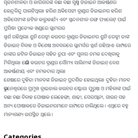
ସୃଜନଶୀଳତା ଓ କାରିଗରଙ୍କ ବଛା ବଛା ସୁକ୍ଷ୍ମ ଡିଜାଇନ ଆକର୍ଷଣର
କେନ୍ଦ୍ରବିନ୍ଦୁ ପାଲଟିଥିଲା। ହରିଶ ଅକିସେଟ୍ଟୀ ବ୍ରାଣ୍ଡର ଡିଜାଇନର ହରିଶ
ଅକିସେଟୀଙ୍କ ଜଟିଳ କାରୁକାର୍ଯ୍ୟ ଏବଂ ସ୍ପନ୍ଦନଶୀଳ ରଙ୍ଗ ପ୍ୟାଲେଟ୍ ପାଇଁ
ପ୍ରସିଦ୍ଧ। ପ୍ରତ୍ୟେକ ଖଣ୍ଡରେ ଗ୍ଲାମରର
ସ୍ପର୍ଶ ରହିଥିଲା। ଶ୍ରୁନି ରେଡ୍ଡୀ କଉଚର ବ୍ରାଣ୍ଡର ଡିଜାଇନର ଶ୍ରୁନି ରେଡ୍ଡୀ ତାଙ୍କ
ଡିଜାଇନ୍ ବିବାହ ଓ ବିଶେଷ ଅବସରରେ ଗ୍ଲାମର୍ସର ସ୍ପର୍ଶ ରହିଥାଏ। ରାମ୍ପରେ
ତାଙ୍କର ଜଟିଳ ଡିଜାଇନ୍ ସହିତ ରୂପା ଏବଂ ସୁନାର ଚମକ ଦେଖିବାକୁ
ମିଳିଥିଲା। ଭୋଗି କଉଚର ବ୍ରାଣ୍ଡର ସୌମ୍ୟା ସାଲିନୀଙ୍କ ଡିଜାଇନ୍ ବେଶ
ଆକର୍ଷଣୀୟ ଏବଂ ଚମକଦାର ଥିଲା।
ଶେଷରେ ଦୁହିତା ମାନବଙ୍କ ଡିଜାଇନ୍ ପ୍ରଦର୍ଶିତ ହୋଇଥିଲା। ଦୁହିତା ମାନବ
ଭୁବନେଶ୍ବରରେ ପ୍ରମୁଖ ବ୍ରାଇଡାଲ କଉଚର ଷ୍ଟୋର। ପୁରୁଷ ଓ ମହିଳାଙ୍କ ପାଇଁ
ବଛା ବଛା ବିବାହ ପୋଷାକ ଲେହେଙ୍ଗା, ଶାଢୀ, ସେରଓ୍ବାନୀ, ଗାଉନ୍ ସହ
ଅନ୍ୟ ପୋଷାକରେ ଡିଜାଇନରମାନେ ରାମ୍ପରେ ଚାଲିଥିଲେ । ଏଥିରେ ବହୁ
ମାନ୍ୟଗଣ୍ୟ ଉପସ୍ଥିତ ଥିଲେ ।
Categories