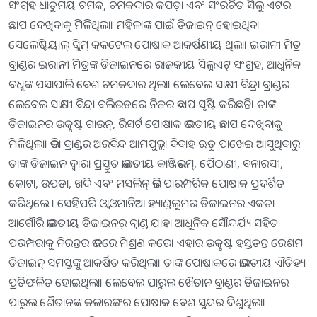
ସଂଗ୍ରହ ଧାତୁମୟ ଚମକ, ଚମକଦାର କପଡ଼ା ଏବଂ ସଂରଚିତ ସିଲୁ ଏଟର
ଛାପ ଦେଖିବାକୁ ମିଳିଥିଲା। ମହିଳାଙ୍କ ପାଇଁ ଡିଜାଇନ୍ ହୋଇଥିବା
ସେଲେଷ୍ଟିୟାଲ୍ ଗ୍ଲିମ୍ କକଟେଲ ପୋଷାକ ଆକର୍ଷଣୀୟ ଥିଲା। ଇରାନୀ ମିତ୍ର
ବ୍ରାଣ୍ଡର ଇରାନୀ ମିତ୍ରଙ୍କ ଡିଜାଇନରେ ରାଜକୀୟ ସିଲୁଏଟ୍ ସଂଗ୍ରହ, ଆଧୁନିକ
ବଧୂଙ୍କ ପସାପାଲି ବେଶ ଚମକଦାର ଥିଲା। ଲେବେଲ ସାକ୍ଷୀ ବିନ୍ଦ୍ରା ବ୍ରାଣ୍ଡର
ଲେବେଲ ସାକ୍ଷୀ ବିନ୍ଦ୍ରା ବଲିଉଡରେ ନିଜର ଛାପ ସୃଷ୍ଟି କରିଛନ୍ତି। ତାଙ୍କ
ଡିଜାଇନର ଉତ୍କୃଷ୍ଟ ଗାଉନ୍, ରିସର୍ଟ ପୋଷାକ ଭାରତୀୟ ଛାପ ଦେଖିବାକୁ
ମିଳିଥିଲା। ଭିକା ବ୍ରାଣ୍ଡର ଅରବିନ୍ଦ ଆମପୁଲ୍ଲା ବିବାହ ଋତୁ ପାଖେଇ ଆସୁଥିବାରୁ
ତାଙ୍କ ଡିଜାଇନ ଦ୍ବାରା ପ୍ରସ୍ତୁତ ଭାରତୀୟ କାଞ୍ଜିଭରମ୍, ପୈଠାଣୀ, ବନାରସୀ,
କୋଟା, ଉପଡା, ଖଦି ଏବଂ ମସଲିନ୍ ଭଳି ପାରମ୍ପରିକ ପୋଷାକ ପ୍ରଦର୍ଶିତ
କରିଥିଲେ । ସେହିପରି ଓ୍ବାଓମାନିଆ ହ୍ୟାଣ୍ଡଲୁମର ଡିଜାଇନର ଏକତା
ଆଗୌରି ଭାରତୀୟ ଡିଜାଇନର୍ ବ୍ରାଣ୍ଡ ଯାହା ଆଧୁନିକ ସୌନ୍ଦର୍ଯ୍ୟ ସହିତ
ପରମ୍ପରାକୁ ନିରନ୍ତର ଭାବରେ ମିଶ୍ରଣ କରେ। ଏହାର ଉତ୍କୃଷ୍ଟ ହସ୍ତତନ୍ତ ରେଶମ
ଡିଜାଇନ୍ ସମସ୍ତଙ୍କୁ ଆକର୍ଷିତ କରିଥିଲା। ତାଙ୍କ ପୋଷାକରେ ଭାରତୀୟ ଐତିହ୍ୟ
ପ୍ରତିଫଳିତ ହୋଇଥିଲା। ଲେବେଲ ପାରୁଲ ଖୈତାନ ବ୍ରାଣ୍ଡର ଡିଜାଇନର
ପାରୁଲ ଶୈତାନଙ୍କ କଳାରଙ୍ଗର ପୋଷାକ ବେଶ ସୁନ୍ଦର ଦିଶୁଥିଲା।