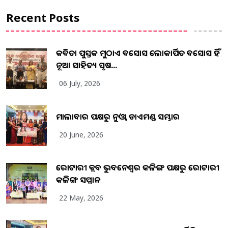
Recent Posts
କବିତା ପୁସ୍ତକ ମୁଠାଏ ଅବସୋସ ଲୋକାର୍ପିତ ଅବସୋସ ହିଁ
ନୂଆ ସାହିତ୍ୟ ସୃଷ...
06 July, 2026
ମାଲାବାର ପକ୍ଷରୁ ନୁଓ୍ବା ଡାଏମଣ୍ଡ ସମ୍ଭାର
20 June, 2026
ରୋଟାରୀ କ୍ଲବ ଭୁବନେଶ୍ୱର କଳିଙ୍ଗ ପକ୍ଷରୁ ରୋଟାରୀ
କଳିଙ୍ଗ ସମ୍ମାନ
22 May, 2026