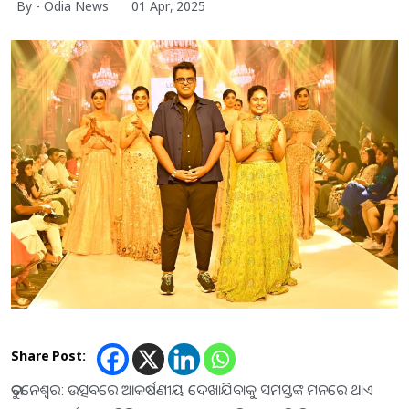
By - Odia News
01 Apr, 2025
Share Post:
ଭୁବନେଶ୍ୱର: ଉତ୍ସବରେ ଆକର୍ଷଣୀୟ ଦେଖାଯିବାକୁ ସମସ୍ତଙ୍କ ମନରେ ଥାଏ