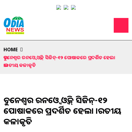
HOME
ଭୁବନେଶ୍ବର ରନଓ୍ବେ ଓ୍ବିକ୍ ସିଜିନ୍-୧୨ ପୋଷାକରେ ପ୍ରଦର୍ଶିତ ହେଲା
ଭାରତୀୟ କଳାକୃତି
ଭୁବନେଶ୍ବର ରନଓ୍ବେ ଓ୍ବିକ୍ ସିଜିନ୍-୧୨
ପୋଷାକରେ ପ୍ରଦର୍ଶିତ ହେଲା ଭାରତୀୟ
କଳାକୃତି