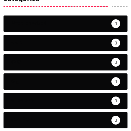
Uncategorized
ଅପରାଧ
ଖେଳ
ଜିଲ୍ଲା
ଜୀବନ ଚର୍ଯ୍ୟା
ଦେଶ ବିଦେଶ