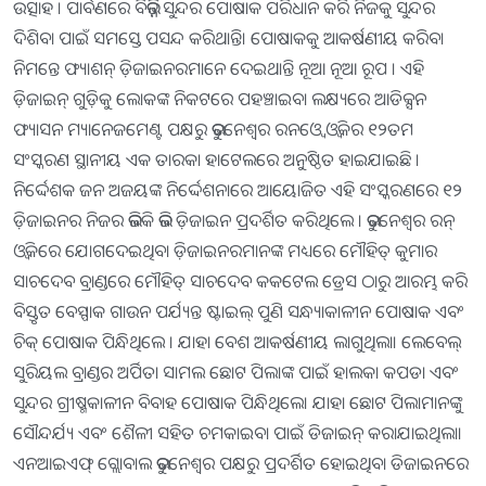
ଉତ୍ସାହ । ପାର୍ବଣରେ ବିଭିନ୍ନ ସୁନ୍ଦର ପୋଷାକ ପରିଧାନ କରି ନିଜକୁ ସୁନ୍ଦର
ଦିଶିବା ପାଇଁ ସମସ୍ତେ ପସନ୍ଦ କରିଥାନ୍ତି। ପୋଷାକକୁ ଆକର୍ଷଣୀୟ କରିବା
ନିମନ୍ତେ ଫ୍ୟାଶନ୍ ଡ଼ିଜାଇନରମାନେ ଦେଇଥାନ୍ତି ନୂଆ ନୂଆ ରୂପ । ଏହି
ଡ଼ିଜାଇନ୍ ଗୁଡ଼ିକୁ ଲୋକଙ୍କ ନିକଟରେ ପହଞ୍ଚାଇବା ଲକ୍ଷ୍ୟରେ ଆଡିକ୍ସନ
ଫ୍ୟାସନ ମ୍ୟାନେଜମେଣ୍ଟ ପକ୍ଷରୁ ଭୁବନେଶ୍ବର ରନଓ୍ବେ ଓ୍ବିକର ୧୨ତମ
ସଂସ୍କରଣ ସ୍ଥାନୀୟ ଏକ ତାରକା ହାଟେଲରେ ଅନୁଷ୍ଠିତ ହାଇଯାଇଛି ।
ନିର୍ଦ୍ଦେଶକ ଜନ ଅଜୟଙ୍କ ନିର୍ଦ୍ଦେଶନାରେ ଆୟୋଜିତ ଏହି ସଂସ୍କରଣରେ ୧୨
ଡ଼ିଜାଇନର ନିଜର ଭଳିକି ଭଳି ଡ଼ିଜାଇନ ପ୍ରଦର୍ଶିତ କରିଥିଲେ । ଭୁବନେଶ୍ବର ରନ୍
ଓ୍ବିକରେ ଯୋଗଦେଇଥିବା ଡ଼ିଜାଇନରମାନଙ୍କ ମଧ୍ୟରେ ମୌହିତ୍ କୁମାର
ସାଚଦେବ ବ୍ରାଣ୍ଡରେ ମୌହିତ୍ ସାଚଦେବ କକଟେଲ ଡ୍ରେସ ଠାରୁ ଆରମ୍ଭ କରି
ବିସ୍ତୃତ ବେସ୍ପାକ ଗାଉନ ପର୍ଯ୍ୟନ୍ତ ଷ୍ଟାଇଲ୍ ପୁଣି ସନ୍ଧ୍ୟାକାଳୀନ ପୋଷାକ ଏବଂ
ଚିକ୍ ପୋଷାକ ପିନ୍ଧିଥିଲେ । ଯାହା ବେଶ ଆକର୍ଷଣୀୟ ଲାଗୁଥିଲା। ଲେବେଲ୍
ସୁରିୟଲ ବ୍ରାଣ୍ଡର ଅର୍ପିତା ସାମଲ ଛୋଟ ପିଲାଙ୍କ ପାଇଁ ହାଲକା କପଡା ଏବଂ
ସୁନ୍ଦର ଗ୍ରୀଷ୍ମକାଳୀନ ବିବାହ ପୋଷାକ ପିନ୍ଧିଥିଲେ। ଯାହା ଛୋଟ ପିଲାମାନଙ୍କୁ
ସୌନ୍ଦର୍ଯ୍ୟ ଏବଂ ଶୈଳୀ ସହିତ ଚମକାଇବା ପାଇଁ ଡିଜାଇନ୍ କରାଯାଇଥିଲା।
ଏନଆଇଏଫ୍ ଗ୍ଲୋବାଲ ଭୁବନେଶ୍ବର ପକ୍ଷରୁ ପ୍ରଦର୍ଶିତ ହୋଇଥିବା ଡିଜାଇନରେ