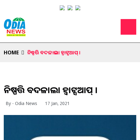
HOME
ନିଷ୍ପତ୍ତି ବଦଳାଇଲା ହ୍ବାଟ୍ସଆପ୍ ।
ନିଷ୍ପତ୍ତି ବଦଳାଇଲା ହ୍ବାଟ୍ସଆପ୍ ।
By - Odia News
17 Jan, 2021