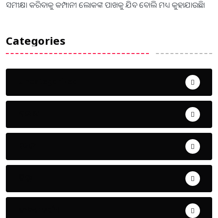
ସମୀକ୍ଷା କରିବାକୁ କମ୍ପାନୀ ଲୋକଙ୍କ ପାଖକୁ ଯିବ ବୋଲି ମଧ୍ୟ କୁହାଯାଉଛି।
Categories
Uncategorized
ଅପରାଧ
ଖେଳ
ଜିଲ୍ଲା
ଜୀବନ ଚର୍ଯ୍ୟା