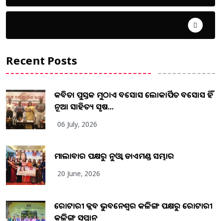
ଦେଶ ବିଦେଶ
Recent Posts
କବିତା ପୁସ୍ତକ ମୁଠାଏ ଅବସୋସ ଲୋକାର୍ପିତ ଅବସୋସ ହିଁ
ନୂଆ ସାହିତ୍ୟ ସୃଷ...
06 July, 2026
ମାଲାବାର ପକ୍ଷରୁ ନୁଓ୍ବା ଡାଏମଣ୍ଡ ସମ୍ଭାର
20 June, 2026
ରୋଟାରୀ କ୍ଲବ ଭୁବନେଶ୍ୱର କଳିଙ୍ଗ ପକ୍ଷରୁ ରୋଟାରୀ
କଳିଙ୍ଗ ସମ୍ମାନ