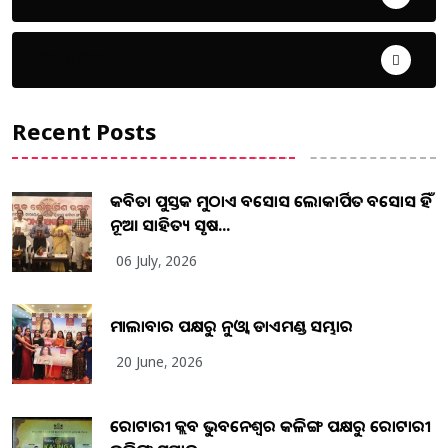
ଦେଶ ବିଦେଶ
Recent Posts
କବିତା ପୁସ୍ତକ ମୁଠାଏ ଅବସୋସ ଲୋକାର୍ପିତ ଅବସୋସ ହିଁ
ନୂଆ ସାହିତ୍ୟ ସୃଷ...
06 July, 2026
ମାଲାବାର ପକ୍ଷରୁ ନୁଓ୍ବା ଡାଏମଣ୍ଡ ସମ୍ଭାର
20 June, 2026
ରୋଟାରୀ କ୍ଲବ ଭୁବନେଶ୍ୱର କଳିଙ୍ଗ ପକ୍ଷରୁ ରୋଟାରୀ