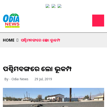
HOME
ପଶ୍ଚିମବଙ୍ଗରେ ହେଲା ଭୂକମ୍ପ
ପଶ୍ଚିମବଙ୍ଗରେ ହେଲା ଭୂକମ୍ପ
By - Odia News
29 Jul, 2019