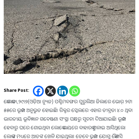
Share Post:
କୋଲକାତା,୨୯।୭(ଓଡ଼ିଆ ନ୍ୟୁଜ) ପଶ୍ଚିମବଙ୍ଗର ପୁରୁଲିଆ ଜିଲାରେ ଭୋର୍‌ ୨ଟା
୫୫ରେ ଭୂକମ୍ପ ଅନୁଭୁତ ହୋଇଛି। ରିକ୍ଟର ସ୍କେଲରେ ଏହାର ତୀବ୍ରତା ୪.୦ ଥିବା
ଭାରତୀୟ ଭୂବିଜ୍ଞାନ ଗବେଷଣା ସଂସ୍ଥା ପକ୍ଷରୁ ସୂଚନା ଦିଆଯାଇଛି। ଭୂକମ୍ପ
ହେବାରୁ ଘରେ ଶୋଇଥିବା ଲୋକେ ଭୟରେ ବାହାରକୁ ପଳାଇ ଆସିଥିଲେ।
ଲୋକଙ୍କ ମଧ୍ୟରେ ଆତଙ୍କ ଖେଳି ଯାଇଥିଲା। ତେବେ ଭୂକମ୍ପ ଯୋଗୁ କୌଣସି