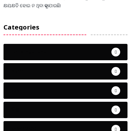
କ୍ଷୟକ୍ଷତିି ହୋଇ ନ ଥିବା କୁହାଯାଉଛି।
Categories
Uncategorized
ଅପରାଧ
ଖେଳ
ଜିଲ୍ଲା
ଜୀବନ ଚର୍ଯ୍ୟା