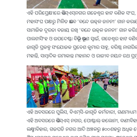
ଏହି ପରିପ୍ରେକ୍ଷୀରେ ଭିଏସ୍‍ଏସ୍‍ନଗର ଗଡେଶ୍ୱର ହାଟ ବଣିକ ସଂଘ,
ମହାସଂଘ ପକ୍ଷରୁ ମିଳିତ ଭାବେ ‘ବନ୍ଦେ ଉତ୍କଳ ଜନନୀ’ ଗାନ କରାଯାଇଥି
ସାମାଜିକ ଦୂରତା ବଜାୟ ରଖି ‘ବନ୍ଦେ ଉତ୍କଳ ଜନନୀ’ ଗାନ କରି
ପାଲଟାସିଂହ ଓ ଉପଦେଷ୍ଟା ବିଭୂତି ଭୂଷଣ ସ୍ୱାଇଁ, ଗଡେଶ୍ୱର ହାଟ ବଣି
ଜାଗୃତି ପ୍ରକଳ୍ପ ସଂଯୋଜକ ପ୍ରବେଶ କୁମାର ସାହୁ, ବରିଷ୍ଠ ନାଗର
ମହାନ୍ତି, ସାମ୍ବାଦିକ ରମାକାନ୍ତ ମହାନନ୍ଦ ଓ ରାଜୀବ ନୟନ ରଥ 
ଏହି ଅବସରରେ ପୁଲିସ, ବିଏମ୍‍ସି-ଜାଗୃତି କର୍ମଚାରୀ, ଗଣମାଧ୍ୟମ ପ୍
ଏହି ଅବସରରେ ଭିଏସ୍‍ଏସ୍‍ ନଗର, ପୋଷ୍ଟାଲ୍‍ କଲୋନୀ, ବାଣୀ
ଲକ୍ଷ୍ମୀବିହାର, ଗଜପତି ନଗର ଆଦି ଅଞ୍ଚଳରୁ ୫୦୦ଶହରୁ ଅଧି