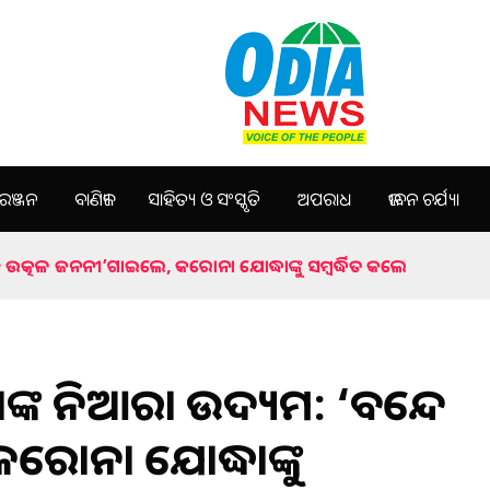
ଞ୍ଜନ
ବାଣିଜ୍ୟ
ସାହିତ୍ୟ ଓ ସଂସ୍କୃତି
ଅପରାଧ
ଜୀବନ ଚର୍ଯ୍ୟା
ଦେ ଉତ୍କଳ ଜନନୀ’ଗାଇଲେ, କରୋନା ଯୋଦ୍ଧାଙ୍କୁ ସମ୍ବର୍ଦ୍ଧିତ କଲେ
ୀଙ୍କ ନିଆରା ଉଦ୍ୟମ: ‘ବନ୍ଦେ
ୋନା ଯୋଦ୍ଧାଙ୍କୁ