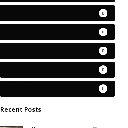
ଅପରାଧ
ଖେଳ
ଜିଲ୍ଲା
ଜୀବନ ଚର୍ଯ୍ୟା
ଦେଶ ବିଦେଶ
Recent Posts