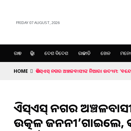
FRIDAY 07 AUGUST, 2026
ରାଜ୍ୟ
ଜିଲ୍ଲା
ଦେଶ ବିଦେଶ
ରାଜନୀତି
ଖେଳ
ମନୋର
HOME
ଭିଏସ୍‍ଏସ୍‍ ନଗର ଅଞ୍ଚଳବାସୀଙ୍କ ନିଆରା ଉଦ୍ୟମ: ‘ବନ୍
ଭିଏସ୍‍ଏସ୍‍ ନଗର ଅଞ୍ଚଳବାସ
ଉତ୍କଳ ଜନନୀ’ଗାଇଲେ, କର