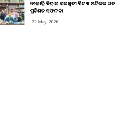
ନୀଳାଦ୍ରି ବିହାର ସରସ୍ୱତୀ ବିଦ୍ୟା ମନ୍ଦିରର ଶତ
ପ୍ରତିଶତ ସଫଳତା
22 May, 2026