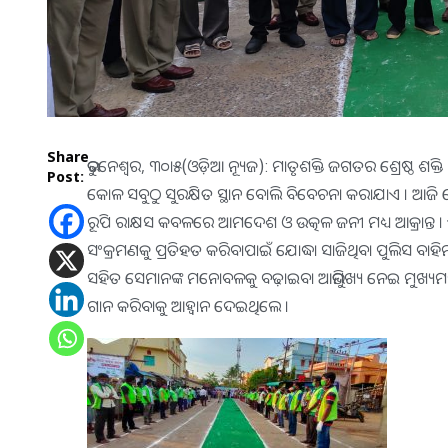
Share
ଭୁବନେଶ୍ୱର, ୩୦ା୫(ଓଡ଼ିଆ ନ୍ୟୂଜ): ମାତୃଶକ୍ତି ଜଗତର ଶ୍ରେଷ୍ଠ ଶକ୍ତ
Post:
କୋଳ ସବୁଠୁ ସୁରକ୍ଷିତ ସ୍ଥାନ ବୋଲି ବିବେଚନା କରାଯାଏ । ଆଜି
ରୂପି ରାକ୍ଷସ କବଳରେ ଆମଦେଶ ଓ ଉତ୍କଳ ଜନୀ ମଧ୍ୟ ଆକ୍ରାନ୍ତ ।
ସଂକ୍ରମଣକୁ ପ୍ରତିହତ କରିବାପାଇଁ ଯୋଦ୍ଧା ସାଜିଥିବା ପୁଲିସ ବାହିନୀ, ଡା
ସହିତ ସେମାନଙ୍କ ମନୋବଳକୁ ବଢ଼ାଇବା ଆଭିମୁଖ୍ୟ ନେଇ ମୁଖ୍ୟମନ୍ତ
ଗାନ କରିବାକୁ ଆହ୍ୱାନ ଦେଇଥିଲେ ।