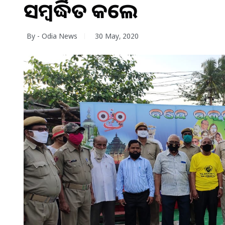
ସମ୍ବର୍ଦ୍ଧିତ କଲେ
By - Odia News
30 May, 2020