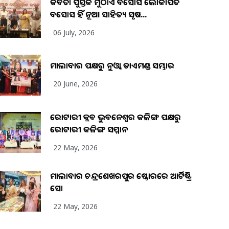
କବିତା ପୁସ୍ତକ ମୁଠାଏ ଅବସୋସ ଲୋକାର୍ପିତ
ଅବସୋସ ହିଁ ନୂଆ ସାହିତ୍ୟ ସୃଷ...
06 July, 2026
ମାଲାବାର ପକ୍ଷରୁ ନୁଓ୍ବା ଡାଏମଣ୍ଡ ସମ୍ଭାର
20 June, 2026
ରୋଟାରୀ କ୍ଲବ ଭୁବନେଶ୍ୱର କଳିଙ୍ଗ ପକ୍ଷରୁ
ରୋଟାରୀ କଳିଙ୍ଗ ସମ୍ମାନ
22 May, 2026
ମାଲାବାର ଚନ୍ଦ୍ରଶେଖରପୁର ଷ୍ଟୋରରେ ଆର୍ଟିଷ୍ଟ୍ରି
ସୋ
22 May, 2026