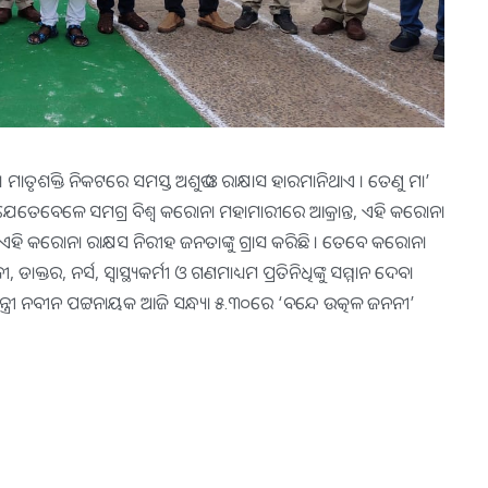
ି । ମାତୃଶକ୍ତି ନିକଟରେ ସମସ୍ତ ଅଶୁଭ ଓ ରାକ୍ଷାସ ହାରମାନିଥାଏ । ତେଣୁ ମା’
 ଯେତେବେଳେ ସମଗ୍ର ବିଶ୍ୱ କରୋନା ମହାମାରୀରେ ଆକ୍ରାନ୍ତ, ଏହି କରୋନା
 ଏହି କରୋନା ରାକ୍ଷସ ନିରୀହ ଜନତାଙ୍କୁ ଗ୍ରାସ କରିଛି । ତେବେ କରୋନା
କ୍ତର, ନର୍ସ, ସ୍ୱାସ୍ଥ୍ୟକର୍ମୀ ଓ ଗଣମାଧ୍ୟମ ପ୍ରତିନିଧିଙ୍କୁ ସମ୍ମାନ ଦେବା
୍ରୀ ନବୀନ ପଟ୍ଟନାୟକ ଆଜି ସନ୍ଧ୍ୟା ୫.୩୦ରେ ‘ବନ୍ଦେ ଉତ୍କଳ ଜନନୀ’