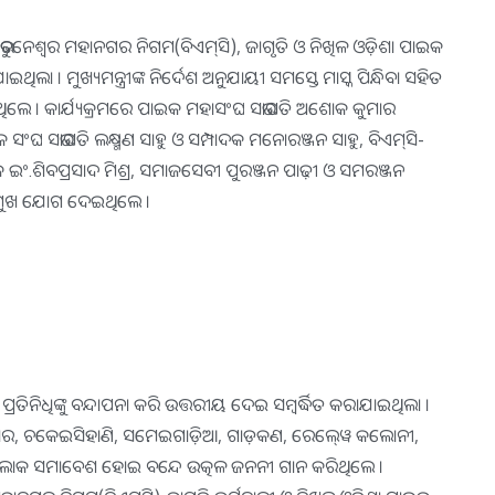
 ଭୁବନେଶ୍ୱର ମହାନଗର ନିଗମ(ବିଏମ୍‍ସି), ଜାଗୃତି ଓ ନିଖିଳ ଓଡ଼ିଶା ପାଇକ
ଲା । ମୁଖ୍ୟମନ୍ତ୍ରୀଙ୍କ ନିର୍ଦେଶ ଅନୁଯାୟୀ ସମସ୍ତେ ମାସ୍କ ପିନ୍ଧିବା ସହିତ
ଥିଲେ । କାର୍ଯ୍ୟକ୍ରମରେ ପାଇକ ମହାସଂଘ ସଭାପତି ଅଶୋକ କୁମାର
କ ସଂଘ ସଭାପତି ଲକ୍ଷ୍ମଣ ସାହୁ ଓ ସମ୍ପାଦକ ମନୋରଞ୍ଜନ ସାହୁ, ବିଏମ୍‍ସି-
ିକ ଇଂ.ଶିବପ୍ରସାଦ ମିଶ୍ର, ସମାଜସେବୀ ପୁରଞ୍ଜନ ପାଢ଼ୀ ଓ ସମରଞ୍ଜନ
ପ୍ରମୁଖ ଯୋଗ ଦେଇଥିଲେ ।
ରତିନିଧିଙ୍କୁ ବନ୍ଦାପନା କରି ଉତ୍ତରୀୟ ଦେଇ ସମ୍ବର୍ଦ୍ଧିତ କରାଯାଇଥିଲା ।
ବିହାର, ଚକେଇସିହାଣି, ସମେଇଗାଡ଼ିଆ, ଗାଡ଼କଣ, ରେଲ୍‍ୱେ କଲୋନୀ,
କ ଲୋକ ସମାବେଶ ହୋଇ ବନ୍ଦେ ଉତ୍କଳ ଜନନୀ ଗାନ କରିଥିଲେ ।