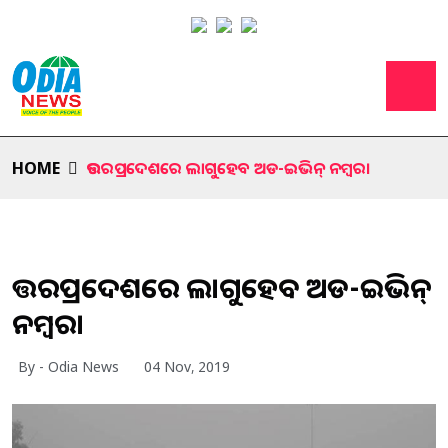
HOME
ଉତ୍ତରପ୍ରଦେଶରେ ଲାଗୁହେବ ଅଡ-ଇଭିନ୍ ନମ୍ବର।
ଉତ୍ତରପ୍ରଦେଶରେ ଲାଗୁହେବ ଅଡ-ଇଭିନ୍
ନମ୍ବର।
By - Odia News
04 Nov, 2019