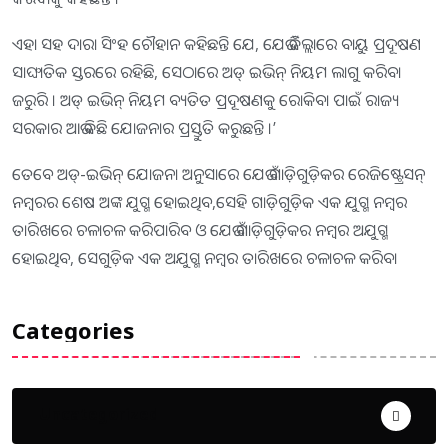
ଏହା ସହ ଦାରା ସିଂହ ଚୌହାନ କହିଛନ୍ତି ଯେ, ଯେଉଁ ଜିଲ୍ଲାରେ ବାୟୁ ପ୍ରଦୂଷଣ
ସାଙ୍ଘାତିକ ସ୍ତରରେ ରହିଛି, ସେଠାରେ ଅଡ୍ ଇଭିନ୍ ନିୟମ ଲାଗୁ କରିବା
ଜରୁରି । ଅଡ୍ ଇଭିନ୍ ନିୟମ ବ୍ୟତିତ ପ୍ରଦୂଷଣକୁ ରୋକିବା ପାଇଁ ରାଜ୍ୟ
ସରକାର ଆଉ କିଛି ଯୋଜନାର ପ୍ରସ୍ତୁତି କରୁଛନ୍ତି ।’
ତେବେ ଅଡ୍‍-ଇଭିନ୍‍ ଯୋଜନା ଅନୁସାରେ ଯେଉଁ ଗାଡ଼ିଗୁଡ଼ିକର ରେଜିଷ୍ଟ୍ରେସନ୍‍
ନମ୍ବରର ଶେଷ ଅଙ୍କ ଯୁଗ୍ମ ହୋଇଥିବ,ସେହି ଗାଡ଼ିଗୁଡ଼ିକ ଏକ ଯୁଗ୍ମ ନମ୍ବର
ତାରିଖରେ ଚଳାଚଳ କରିପାରିବ ଓ ଯେଉଁ ଗାଡ଼ିଗୁଡ଼ିକର ନମ୍ବର ଅଯୁଗ୍ମ
ହୋଇଥିବ, ସେଗୁଡ଼ିକ ଏକ ଅଯୁଗ୍ମ ନମ୍ବର ତାରିଖରେ ଚଳାଚଳ କରିବ।
Categories
Uncategorized