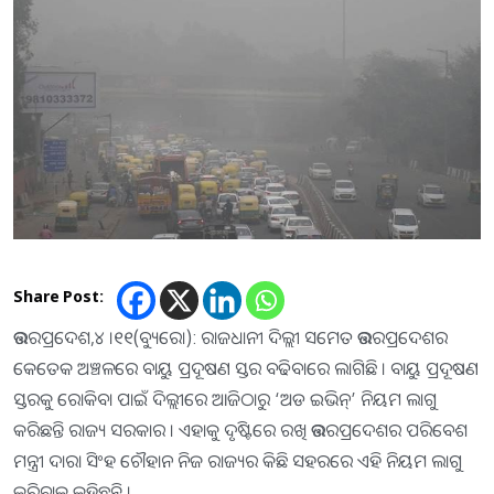
Share Post:
ଉତ୍ତରପ୍ରଦେଶ,୪ ।୧୧(ବ୍ୟୁରୋ): ରାଜଧାନୀ ଦିଲ୍ଲୀ ସମେତ ଉତ୍ତରପ୍ରଦେଶର
କେତେକ ଅଞ୍ଚଳରେ ବାୟୁ ପ୍ରଦୂଷଣ ସ୍ତର ବଢିବାରେ ଲାଗିଛି । ବାୟୁ ପ୍ରଦୂଷଣ
ସ୍ତରକୁ ରୋକିବା ପାଇଁ ଦିଲ୍ଲୀରେ ଆଜିଠାରୁ ‘ଅଡ ଇଭିନ୍’ ନିୟମ ଲାଗୁ
କରିଛନ୍ତି ରାଜ୍ୟ ସରକାର । ଏହାକୁ ଦୃଷ୍ଟିରେ ରଖି ଉତ୍ତରପ୍ରଦେଶର ପରିବେଶ
ମନ୍ତ୍ରୀ ଦାରା ସିଂହ ଚୌହାନ ନିଜ ରାଜ୍ୟର କିଛି ସହରରେ ଏହି ନିୟମ ଲାଗୁ
କରିବାକୁ କହିଛନ୍ତି ।