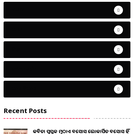
ଅପରାଧ
ଖେଳ
ଜିଲ୍ଲା
ଜୀବନ ଚର୍ଯ୍ୟା
ଦେଶ ବିଦେଶ
Recent Posts
କବିତା ପୁସ୍ତକ ମୁଠାଏ ଅବସୋସ ଲୋକାର୍ପିତ ଅବସୋସ ହିଁ