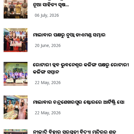
ନୂଆ ସାହିତ୍ୟ ସୃଷ...
06 July, 2026
ମାଲାବାର ପକ୍ଷରୁ ନୁଓ୍ବା ଡାଏମଣ୍ଡ ସମ୍ଭାର
20 June, 2026
ରୋଟାରୀ କ୍ଲବ ଭୁବନେଶ୍ୱର କଳିଙ୍ଗ ପକ୍ଷରୁ ରୋଟାରୀ
କଳିଙ୍ଗ ସମ୍ମାନ
22 May, 2026
ମାଲାବାର ଚନ୍ଦ୍ରଶେଖରପୁର ଷ୍ଟୋରରେ ଆର୍ଟିଷ୍ଟ୍ରି ସୋ
22 May, 2026
ନୀଳାଦ୍ରି ବିହାର ସରସ୍ୱତୀ ବିଦ୍ୟା ମନ୍ଦିରର ଶତ