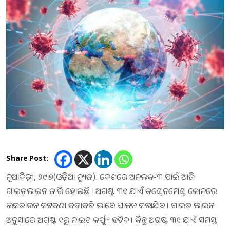
Share Post:
ନୂଆଦିଲ୍ଲୀ, ୨୯ା୭(ଓଡ଼ିଆ ନ୍ୟୁଜ): ଦେଶରେ ଅନଲକ-୩ ପାଇଁ ଆଜି
ଗାଇଡ଼ଲାଇନ ଜାରି ହୋଇଛି । ଅଗଷ୍ଟ ୩୧ ଯାଏଁ କଣ୍ଟେନମେଣ୍ଟ ଜୋନରେ
ଲକଡାଉନ କଟକଣା କଡ଼ାକଡ଼ି ଭାବେ ପାଳନ କରାଯିବ । ଗାଇଡ଼ ଲାଇନ
ଅନୁସାରେ ଅଗଷ୍ଟ ୧ରୁ ନାଇଟ କର୍ଫ୍ୟୁ ହଟିବ । କିିନ୍ତୁ ଅଗଷ୍ଟ ୩୧ ଯାଏଁ ସମସ୍ତ