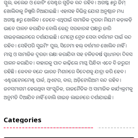
ସ୍କୁଲ, କଲେଜ ଓ କୋଚିଂ ସେଣ୍ଟର ଗୁଡ଼ିକ ବନ୍ଦ ରହିବ । ଅଗଷ୍ଟ ୫ରୁ ଜିମ୍
ଖୋଲିବାକୁ ନିଷ୍ପତ୍ତି ନିଆଯାଇଛି । ଏହାସହ ବିଭିନ୍ନ ଯୋଗ ଅନୁଷ୍ଠାନ ମଧ୍ୟ
ଅଗଷ୍ଟ ୫ରୁ ଖୋଲିବ । ତେବେ ଏଥିପାଇଁ ସାମାଜିକ ଦୂରତା ନିୟମ କଡ଼ାକଡ଼ି
ଭାବେ ପାଳନ କରାଯିବ ବୋଲି କେନ୍ଦ୍ର ସରକାରଙ୍କ ପକ୍ଷରୁ ଜାରି
ଗାଇଡ଼ଲାଇନରେ ଦର୍ଶାଯାଇଛି । ମେଟ୍ରୋ ଟ୍ରେନ ସେବା ବର୍ତ୍ତମାନ ପାଇଁ ବନ୍ଦ
ରହିବ । ସେହିପରି ସୁଇମିଂ ପୁଲ, ସିନେମା ହଲ୍ ବର୍ତ୍ତମାନ ଖୋଲିବ ନାହିଁ ।
ମାସ୍କ ଓ ସାମାଜିକ ଦୂରତା ରକ୍ଷା କରାଯିବା ସହ ଚଳିତବର୍ଷ ସ୍ୱାଧୀନତା ଦିବସ
ପାଳନ କରାଯିବ । ବାହାରକୁ ପାଦ କାଢ଼ିଲେ ମାସ୍କ ପିନ୍ଧିବା ଏବେ ବି ଜରୁରୀ
ରହିଛି । କେବଳ ବନ୍ଦେ ଭାରତ ମିଶନରେ ବିଦେଶକୁ ଯାତ୍ରା କରି ହେବ ।
ଏଣ୍ଟରଟେନମେଣ୍ଟ ପାର୍କ, ଥିଏଟର, ବାର, ଅଡ଼ିଟୋରିଅମ ବନ୍ଦ ରହିବ ।
ଜନସମାଗମ ହେଉଥିବା ସାଂସ୍କୃତିକ, ରାଜନୈତିକ ଓ ସାମାଜିକ କାର୍ଯ୍ୟକ୍ରମକୁ
ଅନୁମତି ଦିଆଯିବ ନାହିଁ ବୋଲି ଗାଇଡ଼ ଲାଇନରେ ଦର୍ଶାଯାଇଛି ।
Categories