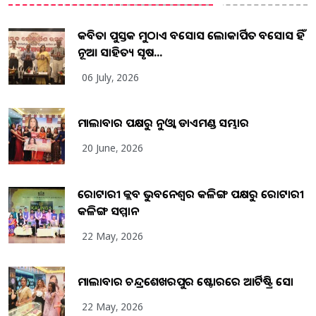
କବିତା ପୁସ୍ତକ ମୁଠାଏ ଅବସୋସ ଲୋକାର୍ପିତ ଅବସୋସ ହିଁ
ନୂଆ ସାହିତ୍ୟ ସୃଷ...
06 July, 2026
ମାଲାବାର ପକ୍ଷରୁ ନୁଓ୍ବା ଡାଏମଣ୍ଡ ସମ୍ଭାର
20 June, 2026
ରୋଟାରୀ କ୍ଲବ ଭୁବନେଶ୍ୱର କଳିଙ୍ଗ ପକ୍ଷରୁ ରୋଟାରୀ
କଳିଙ୍ଗ ସମ୍ମାନ
22 May, 2026
ମାଲାବାର ଚନ୍ଦ୍ରଶେଖରପୁର ଷ୍ଟୋରରେ ଆର୍ଟିଷ୍ଟ୍ରି ସୋ
22 May, 2026