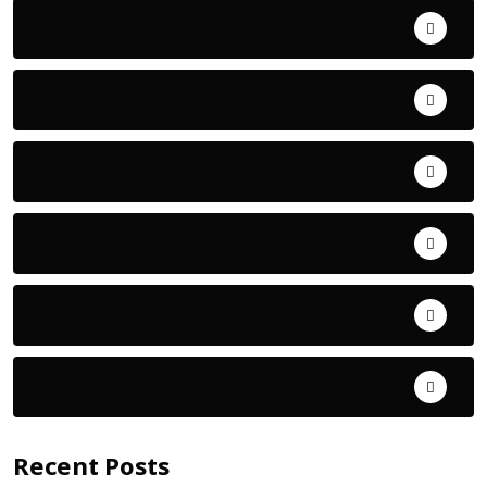
Uncategorized
ଅପରାଧ
ଖେଳ
ଜିଲ୍ଲା
ଜୀବନ ଚର୍ଯ୍ୟା
ଦେଶ ବିଦେଶ
Recent Posts