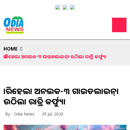
HOME
ଜାରିହେଲା ଅନଲକ-୩ ଗାଇଡଲାଇନ୍। ଉଠିଲା ରାତ୍ରି କର୍ଫ୍ୟୁ।
ଜାରିହେଲା ଅନଲକ-୩ ଗାଇଡଲାଇନ୍।
ଉଠିଲା ରାତ୍ରି କର୍ଫ୍ୟୁ।
By - Odia News
29 Jul, 2020