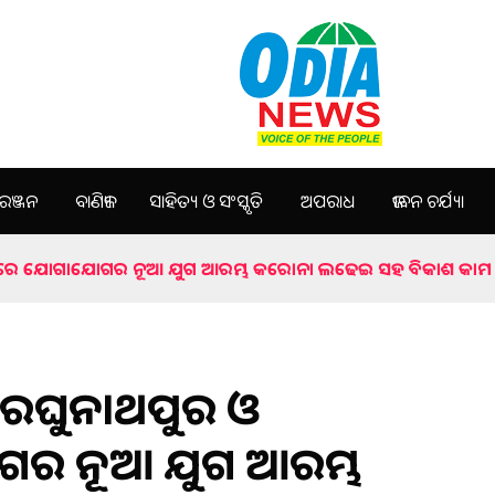
ଞ୍ଜନ
ବାଣିଜ୍ୟ
ସାହିତ୍ୟ ଓ ସଂସ୍କୃତି
ଅପରାଧ
ଜୀବନ ଚର୍ଯ୍ୟା
ରଦପୁରରେ ଯୋଗାଯୋଗର ନୂଆ ଯୁଗ ଆରମ୍ଭ କରୋନା ଲଢେଇ ସହ ବିକାଶ କାମ ମଧ୍ୟ
ଗା, ରଘୁନାଥପୁର ଓ
 ନୂଆ ଯୁଗ ଆରମ୍ଭ