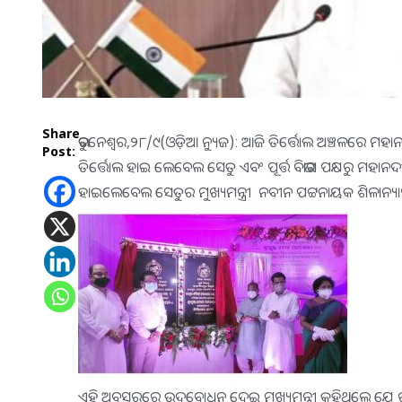
Share
ଭୁବନେଶ୍ୱର,୨୮/୯(ଓଡ଼ିଆ ନ୍ୟୁଜ): ଆଜି ତିର୍ତ୍ତୋଲ ଅଞ୍ଚଳରେ ମହା
Post:
ତିର୍ତ୍ତୋଲ ହାଇ ଲେବେଲ ସେତୁ ଏବଂ ପୂର୍ତ୍ତ ବିଭାଗ ପକ୍ଷରୁ ମ
ହାଇଲେବେଲ ସେତୁର ମୁଖ୍ୟମନ୍ତ୍ରୀ ନବୀନ ପଟ୍ଟନାୟକ ଶିଳାନ୍ୟାସ 
ଏହି ଅବସରରେ ଉଦ୍‌ବୋଧନ ଦେଇ ମୁଖ୍ୟମନ୍ତ୍ରୀ କହିଥିଲେ ଯେ ର