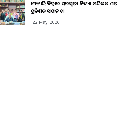
ନୀଳାଦ୍ରି ବିହାର ସରସ୍ୱତୀ ବିଦ୍ୟା ମନ୍ଦିରର ଶତ
ପ୍ରତିଶତ ସଫଳତା
22 May, 2026