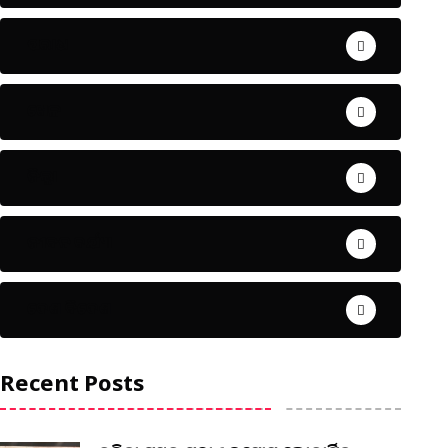
ଅପରାଧ
ଖେଳ
ଜିଲ୍ଲା
ଜୀବନ ଚର୍ଯ୍ୟା
ଦେଶ ବିଦେଶ
Recent Posts