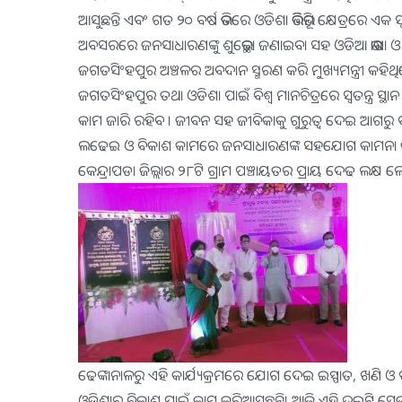
ଆସୁଛନ୍ତି ଏବଂ ଗତ ୨୦ ବର୍ଷ ଭିତରେ ଓଡିଶା ଭିତ୍ତିଭୂମି କ୍ଷେତ୍ରରେ ଏ
ଅବସରରେ ଜନସାଧାରଣଙ୍କୁ ଶୁଭେଚ୍ଛା ଜଣାଇବା ସହ ଓଡିଆ ଭାଷା ଓ ସାହ
ଜଗତସିଂହପୁର ଅଞ୍ଚଳର ଅବଦାନ ସ୍ମରଣ କରି ମୁଖ୍ୟମନ୍ତ୍ରୀ କହିଥିଲ
ଜଗତସିଂହପୁର ତଥା ଓଡିଶା ପାଇଁ ବିଶ୍ବ ମାନଚିତ୍ରରେ ସ୍ବତନ୍ତ୍ର ସ୍
କାମ ଜାରି ରହିବ । ଜୀବନ ସହ ଜୀବିକାକୁ ଗୁରୁତ୍ବ ଦେଇ ଆଗରୁ
ଲଢେଇ ଓ ବିକାଶ କାମରେ ଜନସାଧାରଣଙ୍କ ସହଯୋଗ କାମନା କରିଥି
କେନ୍ଦ୍ରାପଡା ଜିଲ୍ଲାର ୨୮ଟି ଗ୍ରାମ ପଞ୍ଚାୟତର ପ୍ରାୟ ଦେଢ ଲକ
ଢେଙ୍କାନାଳରୁ ଏହି କାର୍ଯ୍ୟକ୍ରମରେ ଯୋଗ ଦେଇ ଇସ୍ପାତ, ଖଣି ଓ ପୂର୍ତ୍
ଓଡିଶାର ବିକାଶ ପାଇଁ କାମ କରିଆସୁଛନ୍ତି। ଆଜି ଏହି ଦୁଇଟି ସେତୁ ଠିକ