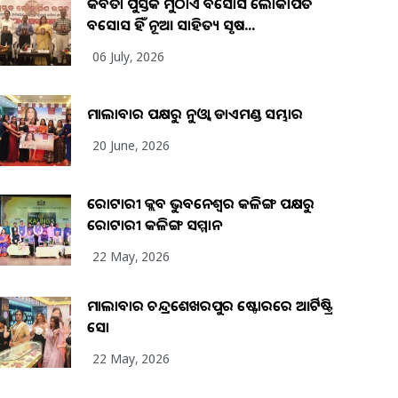
କବିତା ପୁସ୍ତକ ମୁଠାଏ ଅବସୋସ ଲୋକାର୍ପିତ
ଅବସୋସ ହିଁ ନୂଆ ସାହିତ୍ୟ ସୃଷ...
06 July, 2026
ମାଲାବାର ପକ୍ଷରୁ ନୁଓ୍ବା ଡାଏମଣ୍ଡ ସମ୍ଭାର
20 June, 2026
ରୋଟାରୀ କ୍ଲବ ଭୁବନେଶ୍ୱର କଳିଙ୍ଗ ପକ୍ଷରୁ
ରୋଟାରୀ କଳିଙ୍ଗ ସମ୍ମାନ
22 May, 2026
ମାଲାବାର ଚନ୍ଦ୍ରଶେଖରପୁର ଷ୍ଟୋରରେ ଆର୍ଟିଷ୍ଟ୍ରି
ସୋ
22 May, 2026