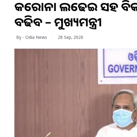
କରୋନା ଲଢେଇ ସହ ବିକା
ବଢିବ – ମୁଖ୍ୟମନ୍ତ୍ରୀ
By - Odia News
28 Sep, 2020