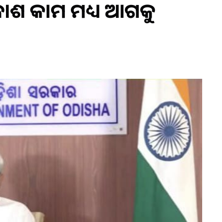
ଶ କାମ ମଧ୍ୟ ଆଗକୁ