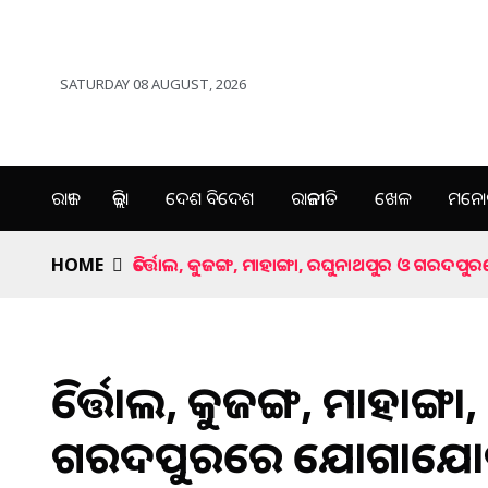
SATURDAY 08 AUGUST, 2026
ରାଜ୍ୟ
ଜିଲ୍ଲା
ଦେଶ ବିଦେଶ
ରାଜନୀତି
ଖେଳ
ମନୋର
HOME
ତିର୍ତ୍ତୋଲ, କୁଜଙ୍ଗ, ମାହାଙ୍ଗା, ରଘୁନାଥପୁର ଓ ଗ
ତିର୍ତ୍ତୋଲ, କୁଜଙ୍ଗ, ମାହାଙ୍
ଗରଦପୁରରେ ଯୋଗାଯୋଗର