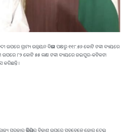
ନଦୀ ଉପରେ ଗ୍ରାମ୍ୟ ଉନ୍ନୟନ ବିଭାଗ ପକ୍ଷରୁ ୧୧୮.୫୬ କୋଟି ଟଙ୍କା ବ୍ୟୟରେ
ହାନଦୀ ଉପରେ ୮୨ କୋଟି ୫୫ ଲକ୍ଷ ଟଙ୍କା ବ୍ୟୟରେ ଜଇପୁର-କଟିକଟା
କରିଛନ୍ତି ।
ାଜ୍ୟ ସରକାର ଭିତ୍ତିଭୂମିର ବିକାଶ ଉପରେ ସବୁବେଳେ ଜୋର ଦେଇ