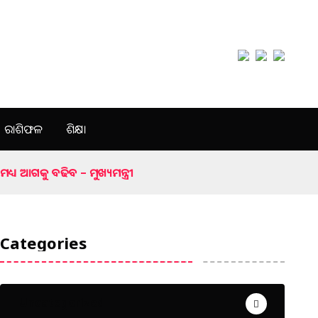
ରାଶିଫଳ
ଶିକ୍ଷା
 ଆଗକୁ ବଢିବ – ମୁଖ୍ୟମନ୍ତ୍ରୀ
Categories
Uncategorized