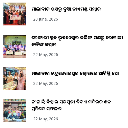
ମାଲାବାର ପକ୍ଷରୁ ନୁଓ୍ବା ଡାଏମଣ୍ଡ ସମ୍ଭାର
20 June, 2026
ରୋଟାରୀ କ୍ଲବ ଭୁବନେଶ୍ୱର କଳିଙ୍ଗ ପକ୍ଷରୁ ରୋଟାରୀ
କଳିଙ୍ଗ ସମ୍ମାନ
22 May, 2026
ମାଲାବାର ଚନ୍ଦ୍ରଶେଖରପୁର ଷ୍ଟୋରରେ ଆର୍ଟିଷ୍ଟ୍ରି ସୋ
22 May, 2026
ନୀଳାଦ୍ରି ବିହାର ସରସ୍ୱତୀ ବିଦ୍ୟା ମନ୍ଦିରର ଶତ
ପ୍ରତିଶତ ସଫଳତା
22 May, 2026