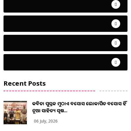
ଖେଳ
ଜିଲ୍ଲା
ଜୀବନ ଚର୍ଯ୍ୟା
ଦେଶ ବିଦେଶ
Recent Posts
କବିତା ପୁସ୍ତକ ମୁଠାଏ ଅବସୋସ ଲୋକାର୍ପିତ ଅବସୋସ ହିଁ
ନୂଆ ସାହିତ୍ୟ ସୃଷ...
06 July, 2026