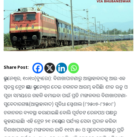
Share Post:
ଭୁବନେଶ୍ୱର, ୧୦ା୧୦(ବ୍ୟୁରୋ): ବିଶାଖାପାଟଣାରୁ ଆଲ୍ଲାହାବାଦକୁ ଆଉ ଏକ
ସ୍ବତନ୍ତ୍ର ଟ୍ରେନ ଭାୟା ଭୁବନେଶ୍ୱର ଦେଇ ଚଳାଚଳ ଆରମ୍ଭ କରିଛି। ଶୀତ ଋତୁ ଓ
ପୂଜା ସମୟରେ ଗହଳି କମାଇବା ପାଇଁ ପ୍ରତି ମଙ୍ଗଳବାର ବିଶାଖାପଟଣା-
ସୁବେଦାରଗଞ୍ଜ(ଆଲ୍ଲାହାବାଦ) ସୁବିଧା ସ୍ପେଶାଲ (୮୨୫୦୭-୮୨୫୦୮)
ଚଳାଚଳର ବ୍ୟବସ୍ଥା କରାଯାଇଛି ବୋଲି ପୂର୍ବତଟ ରେଳପଥ ପକ୍ଷରୁ
କୁହାଯାଇଛି। ଏହି ଟ୍ରେନ ୨୧ ନଭେମ୍ବର ପର୍ଯ୍ୟନ୍ତ ସେବା ପ୍ରଦାନ କରିବ।
ବିଶାଖାପାଟଣାରୁ ମଙ୍ଗଳବାର ରାତି ୧୧ଟା ୫୦ ଓ ସୁବେଦାରଗଞ୍ଜରୁ ପ୍ରତି