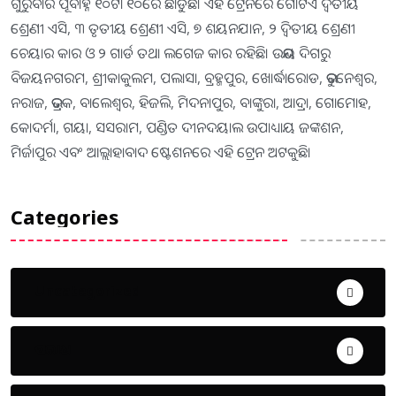
ଗୁରୁବାର ପୂର୍ବାହ୍ନ ୧୦ଟା ୧୦ରେ ଛାଡୁଛି। ଏହି ଟ୍ରେନରେ ଗୋଟିଏ ଦ୍ୱିତୀୟ
ଶ୍ରେଣୀ ଏସି, ୩ ତୃତୀୟ ଶ୍ରେଣୀ ଏସି, ୭ ଶୟନଯାନ, ୨ ଦ୍ୱିତୀୟ ଶ୍ରେଣୀ
ଚେୟାର କାର ଓ ୨ ଗାର୍ଡ ତଥା ଲଗେଜ କାର ରହିଛି। ଉଭୟ ଦିଗରୁ
ବିଜୟନଗରମ, ଶ୍ରୀକାକୁଲମ, ପଲାସା, ବ୍ରହ୍ମପୁର, ଖୋର୍ଦ୍ଧାରୋଡ, ଭୁବନେଶ୍ୱର,
ନରାଜ, ଭଦ୍ରକ, ବାଲେଶ୍ୱର, ହିଜଲି, ମିଦନାପୁର, ବାଙ୍କୁରା, ଆଦ୍ରା, ଗୋମୋହ,
କୋଦର୍ମା, ଗୟା, ସସରାମ, ପଣ୍ଡିତ ଦୀନଦୟାଲ ଉପାଧ୍ୟାୟ ଜଙ୍କଶନ,
ମିର୍ଜାପୁର ଏବଂ ଆଲ୍ଲାହାବାଦ ଷ୍ଟେଶନରେ ଏହି ଟ୍ରେନ ଅଟକୁଛି।
Categories
Uncategorized
ଅପରାଧ