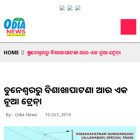
HOME
ଭୁବନେଶ୍ବରରୁ ବିଶାଖାପାଟଣା ଆଉ ଏକ ନୂଆ ଟ୍ରେନ୍।
ଭୁବନେଶ୍ବରରୁ ବିଶାଖାପାଟଣା ଆଉ ଏକ
ନୂଆ ଟ୍ରେନ୍।
By - Odia News
10 Oct, 2019