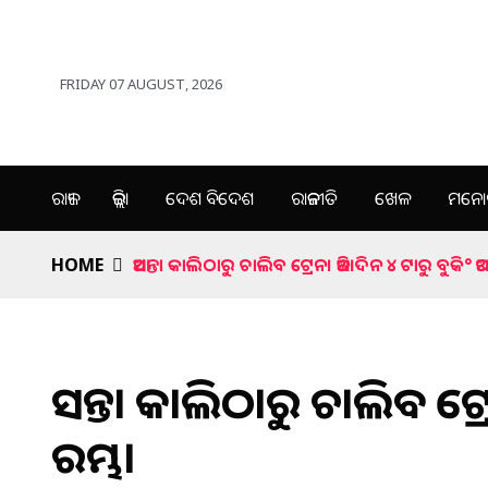
FRIDAY 07 AUGUST, 2026
ରାଜ୍ୟ
ଜିଲ୍ଲା
ଦେଶ ବିଦେଶ
ରାଜନୀତି
ଖେଳ
ମନୋର
HOME
ଆସନ୍ତା କାଲିଠାରୁ ଚାଲିବ ଟ୍ରେନ। ଆଜି ଦିନ ୪ ଟାରୁ ବୁକି° ଆର
ଆସନ୍ତା କାଲିଠାରୁ ଚାଲିବ ଟ୍ର
ଆରମ୍ଭ।