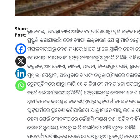
Share
ଭୁବନେଶ୍ବର,: ଆସନ୍ତା କାଲି ଅର୍ଥାତ ୧୨ ତାରିଖଠାରୁ ପୁଣି ଗଡ଼ିବ ଟ୍
Post:
ପ୍ରସ୍ତୁତି କରାଯାଇଛି। ଦେଶବ୍ୟାପୀ ଲକ୍‌ଡାଉନ ଯୋଗୁ ମାର୍ଚ୍ଚ ୨
ମଙ୍ଗଳବାରଠାରୁ ଦେଶ ମଧ୍ୟରେ ଧୀରେ ଧୀରେ ସ୍ବାଭାବିକ ହେବ। ରେଳ 
୧୫ ଯୋଡ଼ା ଯାତ୍ରୀବାହୀ ଟ୍ରେନ୍‌ ଚଳାଚଳକୁ ଅନୁମତି ମିଳିଛି। ଏହି ଟ୍ରେନ୍‌
ଦିବ୍ରୁଗଡ଼, ଅଗରତାଲା, ହାଓଡା, ପାଟନା, ବିଳାସପୁର, ରାଞ୍ଚି, ଭୁବନେ
ମୁମ୍ବାଇ, ସେଣ୍ଟ୍ରାଲ, ଅହମ୍ମଦାବାଦ ଏବଂ ଜମ୍ମୁତାଓ୍ବି ମଧ୍ୟରେ ଚଳା
ଟ୍ରେନ୍‌ଗୁଡିକରେ ଯାତ୍ରା ଲାଗି ୧୧ ତାରିଖ ସୋମବାର ୪ଟା ପରଠାରୁ
କର୍ପୋରେଶନ(ଆଇଆର୍‌ସିଟିସି) ଓ୍ବେବ୍‌ସାଇଟରୁ ଲୋକମାନେ ଏ
ଥିବା ଟିକେଟ କାଉଣ୍ଟର ବନ୍ଦ ରହିଥିବାରୁ ପ୍ଲାଟ୍‌ଫର୍ମ ଟିକେଟ 
ପ୍ଲାଟ୍‌ଫର୍ମରେ ପ୍ରବେଶ କରିପାରିବେ। ଯାତ୍ରୀମାନେ ମାସ୍କ ଲଗାଇବା ବା
ହେବ। ଯେଉଁ ଲୋକଙ୍କଠାରେ କୌଣସି ଲକ୍ଷଣ ଜଣା ପଡିବ ନାହିଁ ସେମା
ରେଳ ମନ୍ତ୍ରଣାଳୟ ପକ୍ଷରୁ ଜାରି କରାଯିବ ବୋଲି ସୂଚନା ରହିଛି।
ପରବର୍ତ୍ତୀ ପର୍ଯ୍ୟାୟରେ ରେଳପଥ ପକ୍ଷରୁ ନୂଆ ରୁଟ୍‌ଗୁଡ଼ିକରେ ଅଧ