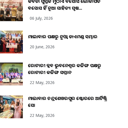
କବିତା ପୁସ୍ତକ ମୁଠାଏ ଅବସୋସ ଲୋକାର୍ପିତ
ଅବସୋସ ହିଁ ନୂଆ ସାହିତ୍ୟ ସୃଷ...
06 July, 2026
ମାଲାବାର ପକ୍ଷରୁ ନୁଓ୍ବା ଡାଏମଣ୍ଡ ସମ୍ଭାର
20 June, 2026
ରୋଟାରୀ କ୍ଲବ ଭୁବନେଶ୍ୱର କଳିଙ୍ଗ ପକ୍ଷରୁ
ରୋଟାରୀ କଳିଙ୍ଗ ସମ୍ମାନ
22 May, 2026
ମାଲାବାର ଚନ୍ଦ୍ରଶେଖରପୁର ଷ୍ଟୋରରେ ଆର୍ଟିଷ୍ଟ୍ରି
ସୋ
22 May, 2026