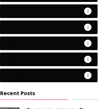
ଅପରାଧ
ଖେଳ
ଜିଲ୍ଲା
ଜୀବନ ଚର୍ଯ୍ୟା
ଦେଶ ବିଦେଶ
Recent Posts