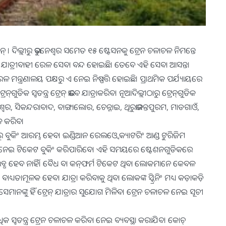
ରେନ୍ । ଦିଲ୍ଲୀରୁ ଭୁବନେଶ୍ବର ସମେତ ୧୫ ଷ୍ଟେସନକୁ ଟ୍ରେନ ଚଳାଚଳ ନିମନ୍ତେ
୫ରୁ ଯାତ୍ରୀବାହୀ ରେଳ ସେବା ବନ୍ଦ ହୋଇଛି। ତେବେ ଏହି ସେବା ଆସନ୍ତା
ମନ୍ତ୍ରଣାଳୟ ପକ୍ଷରୁ ଏ ନେଇ ନିଷ୍ପତ୍ତି ହୋଇଛି। ପ୍ରାଥମିକ ପର୍ଯ୍ୟାୟରେ
ଗୁଡିକ ସ୍ବତନ୍ତ୍ର ଟ୍ରେନ୍‌ ଭାବେ ଯାତ୍ରାକରିବ। ନୂଆଦିଲ୍ଲୀଠାରୁ ଟ୍ରେନ୍‌ଗୁଡିକ
ଶ୍ୱର, ସିକନ୍ଦରାବାଦ, ବାଙ୍ଗାଲୋର, ଚେନ୍ନାଇ, ଥିରୁଭାନନ୍ତପୁରମ, ମାଡଗାଓଁ,
ଚଳ କରିବ।
 ବୁକିଂ ଆରମ୍ଭ ହେବ। ଇଣ୍ଡିଆନ ରେଲଓ୍ବେ କ୍ୟାଟରିଂ ଆଣ୍ଡ ଟୁରିଜିମ
 ନେଇ ଟିକେଟ ବୁକିଂ କରିପାରିବେ। ଏହି ସମୟରେ ଷ୍ଟେଶନଗୁଡିକରେ
ଉପଲବ୍ଧ ହେବ ନାହିଁ। ବୈଧ ବା କନ୍‌ଫର୍ମ ଟିକେଟ ଥିବା ଲୋକମାନେ କେବଳ
ଧ୍ୟତାମୂଳକ ହେବ। ଯାତ୍ରା କରିବାକୁ ଥିବା ଲୋକଙ୍କ ସ୍କ୍ରିନିଂ ମଧ୍ୟ କଡ଼ାକଡ଼ି
ନଙ୍କୁ ହିଁ ଟ୍ରେନ୍‌ ଯାତ୍ରାର ସୁଯୋଗ ମିଳିବ। ଟ୍ରେନ ଚଳାଚଳ ନେଇ ସୂଚୀ
ିକ ସ୍ବତନ୍ତ୍ର ଟ୍ରେନ ଚଳାଚଳ କରିବା ନେଇ ବ୍ୟବସ୍ଥା କରାଯିବ। କୋଚ୍‌