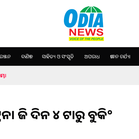
ଞ୍ଜନ
ବାଣିଜ୍ୟ
ସାହିତ୍ୟ ଓ ସଂସ୍କୃତି
ଅପରାଧ
ଜୀବନ ଚର୍ଯ୍ୟା
ମ୍ଭ।
େନ। ଆଜି ଦିନ ୪ ଟାରୁ ବୁକି°