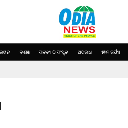
ଞ୍ଜନ
ବାଣିଜ୍ୟ
ସାହିତ୍ୟ ଓ ସଂସ୍କୃତି
ଅପରାଧ
ଜୀବନ ଚର୍ଯ୍ୟା
।