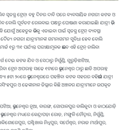
ିବ ସ୍ବତନ୍ତ୍ର ଟ୍ରେନ୍। ବହୁ ଦିନର ଦାବି ପରେ ବ୍ୟବସାୟିକ ନଗରୀ କଟକ ଓ
 କରିବ ବୋଲି ପୂର୍ବତଟ ରେଲବାଇ ପକ୍ଷରୁ ଘୋଷଣା କରାଯାଇଛି। ଯାତ୍ରୀ ଭିଡ଼
ଯୋଗୁଁ ଅହେତୁକ ଭିଡକୁ ଏଡାଇବା ପାଇଁ ସ୍ବତନ୍ତ୍ର ଟ୍ରେନ୍ ବ୍ୟବସ୍ଥା
ସହିତ ଦୈତ୍ୟ ନଗରୀ ଯାତ୍ରୀମାନଙ୍କ ଗମନାଗମନ ସୁବିଧା ହେବ ବୋଲି
ାର୍ଚ୍ଚ ୧ରୁ ୩୧ ପର୍ଯ୍ୟନ୍ତ ପରୀକ୍ଷାମୂଳକ ଭାବେ ଏହି ଟ୍ରେନ୍ ଚାଲିବ।
୍ଗ ଦେଇ କଟକ ଯିବ ଓ ସେଠାରୁ ନିର୍ଗୁଣ୍ଡି, ଗୁରୁଡ଼ିଝାଟିଆ,
ବ। ଟ୍ରେନ ଅପରାହ୍ନ ସାଢେ ୧ଟାରେ ଭୁବନେଶ୍ୱର ଠାରୁ ଛାଡି ଅପରାହ୍ନ
ୟା ୫ଟା ୨୦ରେ ଭୁବନେଶ୍ୱରରେ ପହଞ୍ଚିବ। କଟକ ସହରର ବହିର୍ଭାଗ ଯାତ୍ରୀ
ରସିଂହପୁର ଓ ଢେଙ୍କାନାଳ ଜିଲ୍ଲାର କିଛି ଅଞ୍ଚଳର ଯାତ୍ରୀମାନେ ଉପକୃତ
, ପଟିଆ, ଭୁବନେଶ୍ୱର ନୂଆ, ବାରଙ୍ଗ, ଗୋପାଳପୁର ବାଲିକୁଦା ଓ କାଠଯୋଡ଼ି
 ମଧ୍ୟରେ କେନ୍ଦ୍ରାପଡ଼ା ରୋଡ଼, ମଙ୍ଗୁଳି ଚୌଦ୍ୱାର, ନିର୍ଗୁଣ୍ଡି,
କିଶୋରେପୁର, ଘଣ୍ଟିଖାଲ ନିଧିପୁର, ସର୍ପେଶ୍ୱର, ନରାଜ ମାର୍ଥାପୁର,