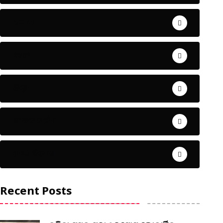
ଅପରାଧ
ଖେଳ
ଜିଲ୍ଲା
ଜୀବନ ଚର୍ଯ୍ୟା
ଦେଶ ବିଦେଶ
Recent Posts