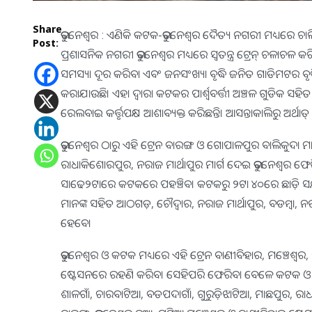
Share
ଭୁବନେଶ୍ୱର : ଏଣିକି କଟକ-ଭୁବନେଶ୍ବର ଦୈତ୍ୟ ନଗରୀ ମଧ୍ୟରେ ଚାଲ
Post:
ପ୍ରଶାସନିକ ନଗରୀ ଭୁବନେଶ୍ବର ମଧ୍ୟରେ ସ୍ବତନ୍ତ୍ର ଟ୍ରେନ୍ ଚଳାଚଳ
ସମସ୍ୟା ଦୂର କରିବା ଏବଂ ଜନସଂଖ୍ୟା ବୃଦ୍ଧି ଜନିତ ଗାଡିମଟର ବୃଦ୍ଧି 
କରାଯାଉଛି। ଏହା ଦ୍ବାରା କଟକର ପାର୍ଶ୍ବବର୍ତ୍ତୀ ଅଞ୍ଚଳ ଗୁଡିକ 
ରେଲବାଇ କର୍ତ୍ତୃପକ୍ଷ ଆଶାବ୍ୟକ୍ତ କରିଛନ୍ତି। ଆସନ୍ତାକାଲିରୁ ଅର୍ଥାତ୍ ମ
ଭୁବନେଶ୍ୱର ଠାରୁ ଏହି ଟ୍ରେନ ବାରଙ୍ଗ ଓ ଗୋପାଳପୁର ବାଲିକୁଦା ମାର
ରାଧାକିଶୋରପୁର, ନରାଜ ମାର୍ଥାପୁର ମାର୍ଗ ଦେଇ ଭୁବନେଶ୍ୱର ଫେରି
ସାଢେ୨ଟାରେ କଟକରେ ପହଞ୍ଚିବ। କଟକରୁ ୨ଟା ୪୦ରେ ଛାଡ଼ି ସନ୍ଧ୍
ମାନଙ୍କ ସହିତ ଆଠଗଡ଼, ଚୌଦ୍ୱାର, ନରାଜ ମାର୍ଥାପୁର, ବଡମ୍ବା, ନ
ହେବେ।
ଭୁବନେଶ୍ୱର ଓ କଟକ ମଧ୍ୟରେ ଏହି ଟ୍ରେନ ବାଣୀବିହାର, ମଞ୍ଚେଶ୍ୱର
ଷ୍ଟେସନରେ ରହଣି କରିବ। ସେହିପରି ଫେରିବା ବେଳେ କଟକ ଓ ଭୁବନେଶ୍ୱର
ଶାଳଗାଁ, ଚାରବାଟିଆ, ବଡପଦାଗାଁ, ଗୁରୁଡ଼ିଝାଟିଆ, ମାଛପୁର, ରାଧା