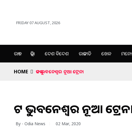
FRIDAY 07 AUGUST, 2026
ରାଜ୍ୟ
ଜିଲ୍ଲା
ଦେଶ ବିଦେଶ
ରାଜନୀତି
ଖେଳ
ମନୋର
HOME
କଟକ ଭୁବନେଶ୍ୱର ନୂଆ ଟ୍ରେନ।
କଟକ ଭୁବନେଶ୍ୱର ନୂଆ ଟ୍ରେନ
By - Odia News
02 Mar, 2020