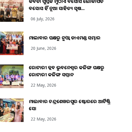
କବିତା ପୁସ୍ତକ ମୁଠାଏ ଅବସୋସ ଲୋକାର୍ପିତ
ଅବସୋସ ହିଁ ନୂଆ ସାହିତ୍ୟ ସୃଷ...
06 July, 2026
ମାଲାବାର ପକ୍ଷରୁ ନୁଓ୍ବା ଡାଏମଣ୍ଡ ସମ୍ଭାର
20 June, 2026
ରୋଟାରୀ କ୍ଲବ ଭୁବନେଶ୍ୱର କଳିଙ୍ଗ ପକ୍ଷରୁ
ରୋଟାରୀ କଳିଙ୍ଗ ସମ୍ମାନ
22 May, 2026
ମାଲାବାର ଚନ୍ଦ୍ରଶେଖରପୁର ଷ୍ଟୋରରେ ଆର୍ଟିଷ୍ଟ୍ରି
ସୋ
22 May, 2026