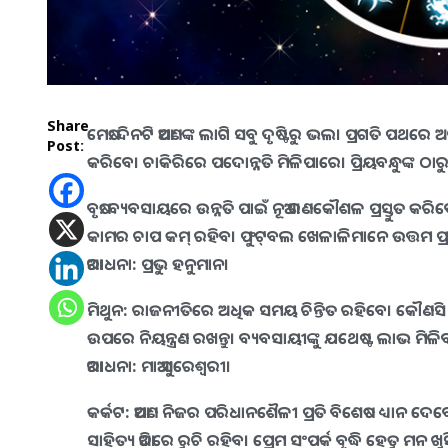
Share
ମେଷ:
ଦିନଟି ଆପଣଙ୍କ ଲାଗି ସବୁ ଦୃଷ୍ଟିରୁ ଭଲ। ପ୍ରଗତି ପଥର
Post:
କରିବେ। ଚାକିରିରେ ପଦୋନ୍ନତି ମିଳିପାରେ। ପ୍ରିୟବନ୍ଧୁଙ୍କ ଠାରୁ 
ବୃଷ:
ବ୍ୟବସାୟରେ ଉନ୍ନତି ପାଇଁ ନୂଆ ରଣକୌଶଳ ପ୍ରସ୍ତୁତ କର
କାମର ଚାପ କମ୍‌ ରହିବ। ଫୁଟ୍‌ବଲ ଖେଳାଳିମାନେ ଉତ୍ତମ ପ୍
ଆରାଧନା: ପ୍ରଭୁ ହନୁମାନ।
ମିଥୁନ:
ରାଜନୀତିରେ ଅଧିକ ସମୟ ଚିନ୍ତିତ ରହିବେ। କୌଣସି ଗୁ
ଉପରେ ନିୟନ୍ତ୍ରଣ ରଖନ୍ତୁ। ବ୍ୟବସାୟୀଙ୍କୁ ଯଥେଷ୍ଟ ଲାଭ ମି
ଆରାଧନା: ମାଆ ସୁରେଶ୍ୱରୀ।
କର୍କଟ:
ଆପଣ ନିଜର ପରିଧାନଶୈଳୀ ପ୍ରତି ବିଶେଷ ଧ୍ୟାନ ଦେବେ।
ସାହିତ୍ୟ ଆଦିରେ ରୁଚି ରହିବ। ପ୍ରେମ ସଂପର୍କ ବୃଦ୍ଧି ହେତୁ ମନ