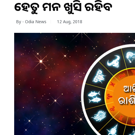
ହେତୁ ମନ ଖୁସି ରହିବ
By - Odia News
12 Aug, 2018