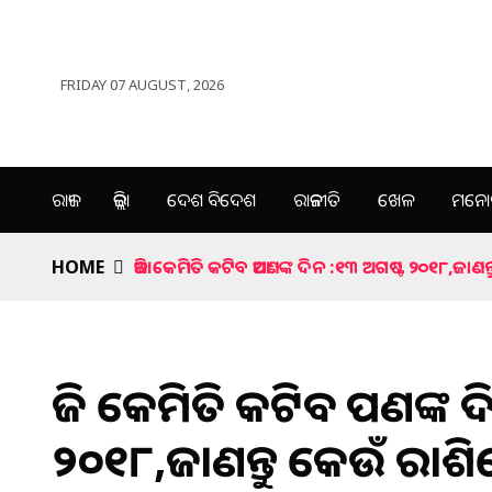
FRIDAY 07 AUGUST, 2026
ରାଜ୍ୟ
ଜିଲ୍ଲା
ଦେଶ ବିଦେଶ
ରାଜନୀତି
ଖେଳ
ମନୋର
HOME
ଆଜି କେମିତି କଟିବ ଆପଣଙ୍କ ଦିନ :୧୩ ଅଗଷ୍ଟ ୨୦୧୮,ଜାଣନ୍
ଆଜି କେମିତି କଟିବ ଆପଣଙ୍କ 
୨୦୧୮,ଜାଣନ୍ତୁ କେଉଁ ରାଶିରେ