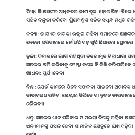
ସିଂହ:
ଆଜି ଆପଣଙ୍କର ଅଧିକତର କାମ ପୂରା ହୋଇଯିବ। ବିରୋଧୀଙ୍କ
ସହିତ ବନ୍ଧୁତା କରିବେ। ପ୍ରିୟବନ୍ଧୁଙ୍କ ସହିତ ସମ୍ବନ୍ଧ ମଧୁର ର
କନ୍ୟା:
ଭାଗ୍ୟର ତାରକା ଉଜ୍ଜ୍ଵଳ ରହିବ। ସମାଜରେ ଆପଣଙ୍କର ସ
ନେବେ। ପରିବାରରେ କୌଣସି ବଡ଼ ଖୁସି ଆସିପାରେ। ପ୍ରେମରେ ସ
ତୁଳା:
ଦିମାକରେ ଲାଗି ରହିଥିବା ନକରାତ୍ମକ ଚିନ୍ତାଧାରା ସମାପ
ଆପଣଙ୍କର କ୍ଷତି କରିବାକୁ ଚେଷ୍ଟା କଲେ ବି କିଛି କରିପାରିବ
ଆରାଧନା: ସୂର୍ଯ୍ୟଦେବ।
ବିଛା:
ଯେଉଁ କାମରେ ଯିବେ ସଫଳତା ପାଇବେ। ଅଚାନକ ଧନଲାଭ
ବାତାବରଣ ରହିବ। ସେୟାର କିଣିବେ ବା ନୂତନ କାରବାରରେ ନି
ଭୈରବୀ।
ଧନୁ:
ଆପଣଙ୍କର ଧ୍ୟାନ ପରିବାର ଓ ପଇସା ଦିଗକୁ ରହିବ। ଆପଣଙ୍
ଅନ୍ୟମାନଙ୍କୁ ପସନ୍ଦ ହେବ। ସାମାଜିକ କ୍ଷେତ୍ରରେ ଯଶ ବଢ଼ିବ
ଦୁର୍ଗା।