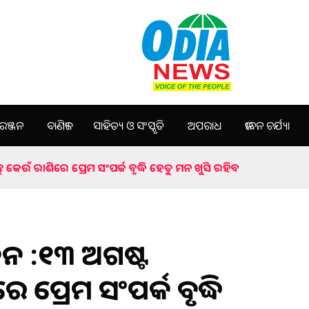
ଞ୍ଜନ
ବାଣିଜ୍ୟ
ସାହିତ୍ୟ ଓ ସଂସ୍କୃତି
ଅପରାଧ
ଜୀବନ ଚର୍ଯ୍ୟା
ତୁ କେଉଁ ରାଶିରେ ପ୍ରେମ ସଂପର୍କ ବୃଦ୍ଧି ହେତୁ ମନ ଖୁସି ରହିବ
ଦିନ :୧୩ ଅଗଷ୍ଟ
 ପ୍ରେମ ସଂପର୍କ ବୃଦ୍ଧି