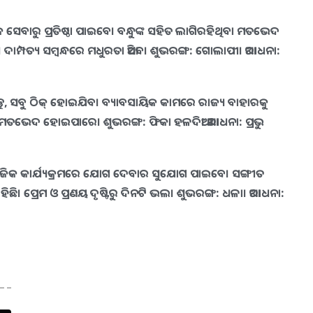
ସମାଜ ସେବାରୁ ପ୍ରତିଷ୍ଠା ପାଇବେ। ବନ୍ଧୁଙ୍କ ସହିତ ଲାଗିରହିଥିବା ମତଭେଦ
େ। ଦାମ୍ପତ୍ୟ ସମ୍ବନ୍ଧରେ ମଧୁରତା ଆସିବ। ଶୁଭରଙ୍ଗ: ଗୋଲାପୀ। ଆରାଧନା:
ନ୍ତୁ, ସବୁ ଠିକ୍‌ ହୋଇଯିବ। ବ୍ୟାବସାୟିକ କାମରେ ରାଜ୍ୟ ବାହାରକୁ
ତ ମତଭେଦ ହୋଇପାରେ। ଶୁଭରଙ୍ଗ: ଫିକା ହଳଦିଆ। ଆରାଧନା: ପ୍ରଭୁ
। ସାମାଜିକ କାର୍ଯ୍ୟକ୍ରମରେ ଯୋଗ ଦେବାର ସୁଯୋଗ ପାଇବେ। ସଙ୍ଗୀତ
। ପ୍ରେମ ଓ ପ୍ରଣୟ ଦୃଷ୍ଟିରୁ ଦିନଟି ଭଲ। ଶୁଭରଙ୍ଗ: ଧଳା। ଆରାଧନା: