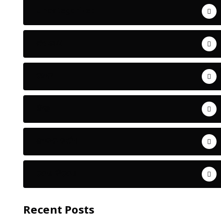
Uncategorized
ଅପରାଧ
ଖେଳ
ଜିଲ୍ଲା
ଜୀବନ ଚର୍ଯ୍ୟା
ଦେଶ ବିଦେଶ
Recent Posts