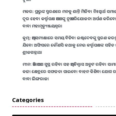
ମକର:
ପ୍ରଭୁଙ୍କ ସ୍ମରଣରେ ମନକୁ ଶାନ୍ତି ମିଳିବ। ନିଃସ୍ୱାର୍ଥ 
ଦୂର ହେବ। କର୍ତ୍ତୃପକ୍ଷ ଆପଣଙ୍କୁ ନୂଆ ପରିଯୋଜନା ଅର୍ପଣ କରିବ
ବାବା ମହାମୃତ୍ୟୁଞ୍ଜୟଶ୍ୱର।
କୁମ୍ଭ:
ଆତ୍ମସମୀକ୍ଷାରେ ସମୟ ବିତିବ। ଇଷ୍ଟଦେବଙ୍କୁ ସ୍ମରଣ କର
ଯିବେ। ଅଫିସରେ କୌଣସି କଥାକୁ ନେଇ କର୍ତ୍ତୃପକ୍ଷଙ୍କ ସହି
ଶ୍ରୀଜଗନ୍ନାଥ।
ମୀନ:
ଆଜି ଆପଣ ସୁସ୍ଥ ରହିବା ସହ ଆତ୍ମବିଶ୍ୱାସ ଅତୁଟ ରହିବ
କଳା କ୍ଷେତ୍ରରେ ସଫଳତା ପାଇବେ। ବାହନ କିଣିବା ଯୋଗ ରହିଛି
ବାବା ଲିଙ୍ଗରାଜ।
Categories