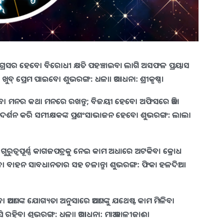
େ ଅଗ୍ରସର ହେବେ। ବିରୋଧୀ କ୍ଷତି ପହଞ୍ଚାଇବା ଲାଗି ଅସଫଳ ପ୍ରୟାସ
ଖୁବ୍‌ ପ୍ରେମ ପାଇବେ। ଶୁଭରଙ୍ଗ: ଧଳା। ଆରାଧନା: ଶ୍ରୀକୃଷ୍ଣ।
ିବେ। ମନର କଥା ମନରେ ରଖନ୍ତୁ; ବିଜୟୀ ହେବେ। ଅଫିସରେ ଆଜି
ରଦର୍ଶନ କରି ସମୀକ୍ଷକଙ୍କ ପ୍ରଶଂସାଭାଜନ ହେବେ। ଶୁଭରଙ୍ଗ: ଲାଲ।
ରୁତ୍ଵପୂର୍ଣ୍ଣ କାଗଜପତ୍ରକୁ ନେଇ କାମ ଅଧାରେ ଅଟକିବ। କ୍ରୋଧ
ଳିବ। ବାହନ ସାବଧାନତାର ସହ ଚଳାନ୍ତୁ। ଶୁଭରଙ୍ଗ: ଫିକା ହଳଦିଆ।
 ଆପଣଙ୍କ ଯୋଗ୍ୟତା ଅନୁସାରେ ଆପଣଙ୍କୁ ଯଥେଷ୍ଟ କାମ ମିଳିବ।
 ଖୁସି ରହିବ। ଶୁଭରଙ୍ଗ: ଧଳା। ଆରାଧନା: ମାଆ କାଳୀଜାଈ।