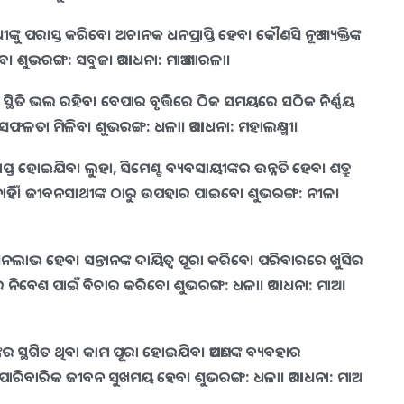
ୁ ପରାସ୍ତ କରିବେ। ଅଚାନକ ଧନପ୍ରାପ୍ତି ହେବ। କୌଣସି ନୂଆ ବ୍ୟକ୍ତିଙ୍କ
ହିବ। ଶୁଭରଙ୍ଗ: ସବୁଜ। ଆରାଧନା: ମାଆ ଶାରଳା।
୍ଥିତି ଭଲ ରହିବ। ବେପାର ବୃତ୍ତିରେ ଠିକ ସମୟରେ ସଠିକ ନିର୍ଣ୍ଣୟ
ଫଳତା ମିଳିବ। ଶୁଭରଙ୍ଗ: ଧଳା। ଆରାଧନା: ମହାଲକ୍ଷ୍ମୀ।
୍ତ ହୋଇଯିବ। ଲୁହା, ସିମେଣ୍ଟ ବ୍ୟବସାୟୀଙ୍କର ଉନ୍ନତି ହେବ। ଶତ୍ରୁ
େ ନାହିିଁ। ଜୀବନସାଥୀଙ୍କ ଠାରୁ ଉପହାର ପାଇବେ। ଶୁଭରଙ୍ଗ: ନୀଳ।
 ହେବ। ସନ୍ତାନଙ୍କ ଦାୟିତ୍ଵ ପୂରା କରିବେ। ପରିବାରରେ ଖୁସିର
ବେଶ ପାଇଁ ବିଚାର କରିବେ। ଶୁଭରଙ୍ଗ: ଧଳା। ଆରାଧନା: ମାଆ
କର ସ୍ଥଗିତ ଥିବା କାମ ପୂରା ହୋଇଯିବ। ଆପଣଙ୍କ ବ୍ୟବହାର
। ପାରିବାରିକ ଜୀବନ ସୁଖମୟ ହେବ। ଶୁଭରଙ୍ଗ: ଧଳା। ଆରାଧନା: ମାଆ