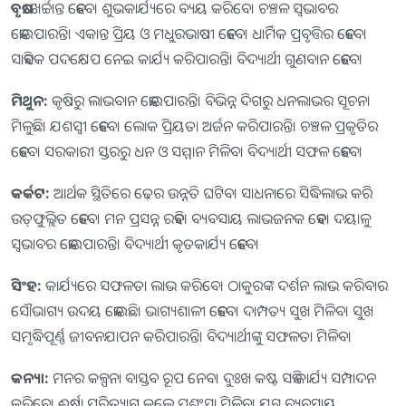
ବୃଷ:
ଖର୍ଚ୍ଚାନ୍ତ ହେବେ। ଶୁଭକାର୍ଯ୍ୟରେ ବ୍ୟୟ କରିବେ। ଚଞ୍ଚଳ ସ୍ୱଭାବର
ହୋଇପାରନ୍ତି। ଏକାନ୍ତ ପ୍ରିୟ ଓ ମଧୁରଭାଷୀ ହେବେ। ଧାର୍ମିକ ପ୍ରବୃତ୍ତିର ହେବେ।
ସାହସିକ ପଦକ୍ଷେପ ନେଇ କାର୍ଯ୍ୟ କରିପାରନ୍ତି। ବିଦ୍ୟାର୍ଥୀ ଗୁଣବାନ ହେବେ।
ମିଥୁନ:
କୃଷିରୁ ଲାଭବାନ ହୋଇପାରନ୍ତି। ବିଭିନ୍ନ ଦିଗରୁ ଧନଲାଭର ସୂଚନା
ମିଳୁଛି। ଯଶସ୍ୱୀ ହେବେ। ଲୋକ ପ୍ରିୟତା ଅର୍ଜନ କରିପାରନ୍ତି। ଚଞ୍ଚଳ ପ୍ରକୃତିର
ହେବେ। ସରକାରୀ ସ୍ତରରୁ ଧନ ଓ ସମ୍ମାନ ମିଳିବ। ବିଦ୍ୟାର୍ଥୀ ସଫଳ ହେବେ।
କର୍କଟ:
ଆର୍ଥକ ସ୍ଥିତିରେ ଢ଼େର ଉନ୍ନତି ଘଟିବ। ସାଧନାରେ ସିଦ୍ଧିଲାଭ କରି
ଉତ୍‌ଫୁଲ୍ଲିତ ହେବେ। ମନ ପ୍ରସନ୍ନ ରହିବ। ବ୍ୟବସାୟ ଲାଭଜନକ ହେବ। ଦୟାଳୁ
ସ୍ୱଭାବର ହୋଇପାରନ୍ତି। ବିଦ୍ୟାର୍ଥୀ କୃତକାର୍ଯ୍ୟ ହେବେ।
ସିଂହ:
କାର୍ଯ୍ୟରେ ସଫଳତା ଲାଭ କରିବେ। ଠାକୁରଙ୍କ ଦର୍ଶନ ଲାଭ କରିବାର
ସୌଭାଗ୍ୟ ଉଦୟ ହୋଇଛି। ଭାଗ୍ୟଶାଳୀ ହେବେ। ଦାମ୍ପତ୍ୟ ସୁଖ ମିଳିବ। ସୁଖ
ସମୃଦ୍ଧିପୂର୍ଣ୍ଣ ଜୀବନଯାପନ କରିପାରନ୍ତି। ବିଦ୍ୟାର୍ଥୀଙ୍କୁ ସଫଳତା ମିଳିବ।
କନ୍ୟା:
ମନର କଳ୍ପନା ବାସ୍ତବ ରୂପ ନେବ। ଦୁଃଖ କଷ୍ଟ ସହି କାର୍ଯ୍ୟ ସମ୍ପାଦନ
କରିବେ। ଈର୍ଷା ପରିତ୍ୟାଗ କଲେ ପ୍ରଶଂସା ମିଳିବ। ଯୁଗ୍ମ ବ୍ୟବସାୟ