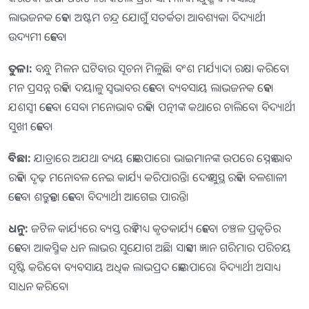
ଲାଭଜନକ ହେବ। ଅଷ୍ଟମ ଚନ୍ଦ୍ର ଯୋଗୁଁ ସତର୍କତା ଆବଶ୍ୟକ। ବିଦ୍ୟାର୍ଥୀ
ଉଦ୍ୟମୀ ହେବେ।
ତୁଳା:
ବନ୍ଧୁ ମିଳନ ଘଟିବାର ସୂଚନା ମିଳୁଛି। ବଂଶ ମର୍ଯ୍ୟାଦା ରକ୍ଷା କରିବେ।
ମନ ପ୍ରସନ୍ନ ରହିବ। ଦୟାଳୁ ସ୍ୱଭାବର ହେବେ। ବ୍ୟବସାୟ ଲାଭଜନକ ହେବ।
ଯଶସ୍ୱୀ ହେବେ। ସେବା ମନୋଭାବ ରହିବ। ପତ୍ନୀଙ୍କ କଥାରେ ଚାଲିବେ। ବିଦ୍ୟାର୍ଥୀ
ସୁଖୀ ହେବେ।
ବିଛା:
ଯାତ୍ରାରେ ଅଯଥା ବ୍ୟୟ ହୋଇପାରେ। ଭାଇମାନଙ୍କ ଉପରେ ସ୍ନେହ ଭାବ
ରହିବ। ଦୃଢ଼ ମନୋବଳ ନେଇ କାର୍ଯ୍ୟ କରିପାରନ୍ତି। ଦେହ ସୁସ୍ଥ ରହିବ। ବଳଶାଳୀ
ହେବେ। ଶତ୍ରୁହନ୍ତା ହେବେ। ବିଦ୍ୟାର୍ଥୀ ଆଗେଇ ପାରନ୍ତି।
ଧନୁ:
ଜଟିଳ କାର୍ଯ୍ୟରେ ବ୍ୟସ୍ତ ରହି ମଧ୍ୟ କୃତକାର୍ଯ୍ୟ ହେବେ। ଚଞ୍ଚଳ ପ୍ରକୃତିର
ହେବେ। ଆକସ୍ମିକ ଧନ ଲାଭର ସୁଯୋଗ ଅଛି। ସାହସୀ ଜ୍ଞାନ ଗରିମାର ପରିଚୟ
ସୃଷ୍ଟି କରିବେ। ବ୍ୟବସାୟ ଅଧିକ ଲାଭପ୍ରଦ ହୋଇପାରେ। ବିଦ୍ୟାର୍ଥୀ ଅସାଧ୍ୟ
ସାଧନ କରିବେ।