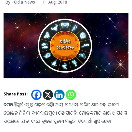
By - Odia News
11 Aug, 2018
Share Post:
ମେଷ:
ଐଶ୍ୱର୍ଯ୍ୟଯୁକ୍ତ ହୋଇପାରନ୍ତି। ଆୟ ଯଥେଷ୍ଟ ପରିମାଣର ହେବ। ଉତ୍ତମ
ଭୋଜନ ମିଳିବ। ବ୍ୟବସାୟମୁଖୀ ହୋଇପାରନ୍ତି। ମୋକଦ୍ଦମାର ରାୟ ଆପଣଙ୍କ
ସପକ୍ଷରେ ଯିବ। ବ୍ୟୟ ବୃଦ୍ଧିର ସୂଚନା ମିଳୁଛି। ବିଦ୍ୟାର୍ଥୀ ଖୁସି ହେବେ।