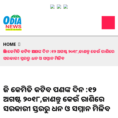
HOME
ଆଜି କେମିତି କଟିବ ଆପଣଙ୍କ ଦିନ :୧୨ ଅଗଷ୍ଟ ୨୦୧୮,ଜାଣନ୍ତୁ କେଉଁ ରାଶିରେ
ସରକାରୀ ସ୍ତରରୁ ଧନ ଓ ସମ୍ମାନ ମିଳିବ
ଆଜି କେମିତି କଟିବ ଆପଣଙ୍କ ଦିନ :୧୨
ଅଗଷ୍ଟ ୨୦୧୮,ଜାଣନ୍ତୁ କେଉଁ ରାଶିରେ
ସରକାରୀ ସ୍ତରରୁ ଧନ ଓ ସମ୍ମାନ ମିଳିବ