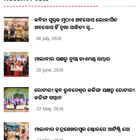
କବିତା ପୁସ୍ତକ ମୁଠାଏ ଅବସୋସ ଲୋକାର୍ପିତ
ଅବସୋସ ହିଁ ନୂଆ ସାହିତ୍ୟ ସୃଷ...
06 July, 2026
ମାଲାବାର ପକ୍ଷରୁ ନୁଓ୍ବା ଡାଏମଣ୍ଡ ସମ୍ଭାର
20 June, 2026
ରୋଟାରୀ କ୍ଲବ ଭୁବନେଶ୍ୱର କଳିଙ୍ଗ ପକ୍ଷରୁ ରୋଟାରୀ
କଳିଙ୍ଗ ସମ୍ମାନ
22 May, 2026
ମାଲାବାର ଚନ୍ଦ୍ରଶେଖରପୁର ଷ୍ଟୋରରେ ଆର୍ଟିଷ୍ଟ୍ରି ସୋ