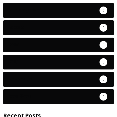
Uncategorized
ଅପରାଧ
ଖେଳ
ଜିଲ୍ଲା
ଜୀବନ ଚର୍ଯ୍ୟା
ଦେଶ ବିଦେଶ
Recent Posts