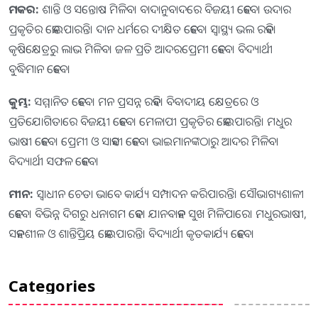
ମକର:
ଶାନ୍ତି ଓ ସନ୍ତୋଷ ମିଳିବ। ବାଦାନୁବାଦରେ ବିଜୟୀ ହେବେ। ଉଦାର
ପ୍ରକୃତିର ହୋଇପାରନ୍ତି। ଦାନ ଧର୍ମରେ ଦୀକ୍ଷିତ ହେବେ। ସ୍ୱାସ୍ଥ୍ୟ ଭଲ ରହିବ।
କୃଷିକ୍ଷେତ୍ରରୁ ଲାଭ ମିଳିବ। ଜଳ ପ୍ରତି ଆଦରପ୍ରେମୀ ହେବେ। ବିଦ୍ୟାର୍ଥୀ
ବୁଦ୍ଧିମାନ ହେବେ।
କୁମ୍ଭ:
ସମ୍ମାନିତ ହେବେ। ମନ ପ୍ରସନ୍ନ ରହିବ। ବିବାଦୀୟ କ୍ଷେତ୍ରରେ ଓ
ପ୍ରତିଯୋଗିତାରେ ବିଜୟୀ ହେବେ। ମେଳାପୀ ପ୍ରକୃତିର ହୋଇପାରନ୍ତି। ମଧୁର
ଭାଷୀ ହେବେ। ପ୍ରେମୀ ଓ ସାହସୀ ହେବେ। ଭାଇମାନଙ୍କଠାରୁ ଆଦର ମିଳିବ।
ବିଦ୍ୟାର୍ଥୀ ସଫଳ ହେବେ।
ମୀନ:
ସ୍ୱାଧୀନ ଚେତା ଭାବେ କାର୍ଯ୍ୟ ସମ୍ପାଦନ କରିପାରନ୍ତି। ସୌଭାଗ୍ୟଶାଳୀ
ହେବେ। ବିଭିନ୍ନ ଦିଗରୁ ଧନାଗମ ହେବ। ଯାନବାହନ ସୁଖ ମିଳିପାରେ। ମଧୁରଭାଷୀ,
ସହନଶୀଳ ଓ ଶାନ୍ତିପ୍ରିୟ ହୋଇପାରନ୍ତି। ବିଦ୍ୟାର୍ଥୀ କୃତକାର୍ଯ୍ୟ ହେବେ।
Categories