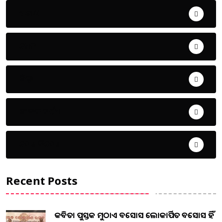
ଅପରାଧ
ଖେଳ
ଜିଲ୍ଲା
ଜୀବନ ଚର୍ଯ୍ୟା
ଦେଶ ବିଦେଶ
Recent Posts
କବିତା ପୁସ୍ତକ ମୁଠାଏ ଅବସୋସ ଲୋକାର୍ପିତ ଅବସୋସ ହିଁ