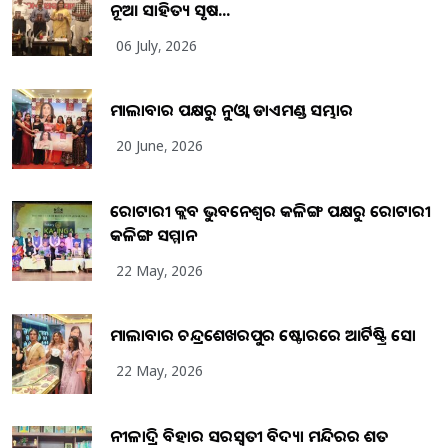
ନୂଆ ସାହିତ୍ୟ ସୃଷ...
06 July, 2026
ମାଲାବାର ପକ୍ଷରୁ ନୁଓ୍ବା ଡାଏମଣ୍ଡ ସମ୍ଭାର
20 June, 2026
ରୋଟାରୀ କ୍ଲବ ଭୁବନେଶ୍ୱର କଳିଙ୍ଗ ପକ୍ଷରୁ ରୋଟାରୀ
କଳିଙ୍ଗ ସମ୍ମାନ
22 May, 2026
ମାଲାବାର ଚନ୍ଦ୍ରଶେଖରପୁର ଷ୍ଟୋରରେ ଆର୍ଟିଷ୍ଟ୍ରି ସୋ
22 May, 2026
ନୀଳାଦ୍ରି ବିହାର ସରସ୍ୱତୀ ବିଦ୍ୟା ମନ୍ଦିରର ଶତ