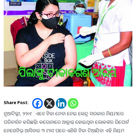
Share Post:
ନୂଆଦିଲ୍ଲୀ, ୨୨।୧ : ଏବେ ଟିକା ନେବା ନେଇ କେନ୍ଦ୍ର ସରକାର ନିୟମରେ
ପରିବର୍ତ୍ତନ କରିଛନ୍ତି। କରୋନାରେ ଆକ୍ରାନ୍ତ ହୋଇଥିବା ଲୋକଙ୍କର ରିପୋର୍ଟ
ନେଗେଟିଭ୍‌ ଆସିବାର ୩ ମାସ ପରେ ଏଣିକି ଟିକା ଦିଆଯିବ। ଏହି ନିୟମ