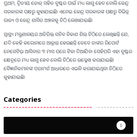
ପ୍ରଥମ, ଦ୍ୱିତୀୟ ଡୋଜ୍‌ ସହିତ ବୁଷ୍ଟର ପାଇଁ ମଧ୍ୟ ଲାଗୁ ହେବ ବୋଲି କେନ୍ଦ୍ର
ସରକାରଙ୍କ ପକ୍ଷରୁ କୁହାଯାଇଛି। ଏନେଇ କେନ୍ଦ୍ର ସରକାରଙ୍କ ପକ୍ଷରୁ ବିଭିନ୍ନ
ରାଜ୍ୟ ଓ କେନ୍ଦ୍ର ଶାସିତ ଅଞ୍ଚଳକୁ ଚିଠି ଲେଖାଯାଇଛି।
ସ୍ବାସ୍ଥ୍ୟ ମନ୍ତ୍ରଣାଳୟର ଅତିରିକ୍ତ ସଚିବ ବିକାଶ ଶିଲ୍‌ ଚିଠିରେ ଲେଖିଛନ୍ତି ଯେ,
ଯଦି କେହି କରୋନାରେ ଆକ୍ରାନ୍ତ ହେଉଛନ୍ତି ତେବେ ତାଙ୍କର ରିପୋର୍ଟ
ନେଗେଟିଭ୍‌ ଆସିବାର ୩ ମାସ ପରେ ଟିକା ଦିଆଯିବ। ସେହିପରି ଏହା ବୁଷ୍ଟର
କ୍ଷେତ୍ରରେ ମଧ୍ୟ ଲାଗୁ ହେବ ବୋଲି ଚିଠିରେ ଉଲ୍ଲେଖ କରାଯାଇଛି।
ବୈଜ୍ଞାନିକମାନଙ୍କ ପରାମର୍ଶ ଆଧାରରେ ଏଭଳି କରାଯାଇଥିବା ଚିଠିରେ
କୁହାଯାଇଛି।
Categories
Uncategorized