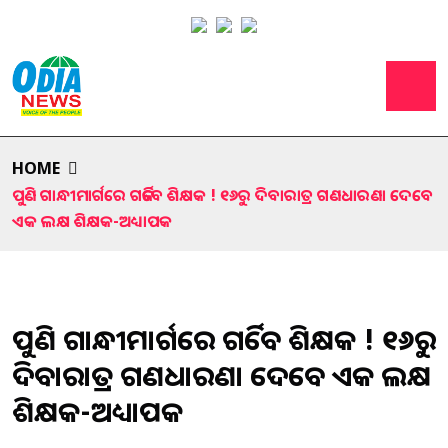
HOME
ପୁଣି ଗାନ୍ଧୀମାର୍ଗରେ ଗର୍ଜିବେ ଶିକ୍ଷକ ! ୧୬ରୁ ଦିବାରାତ୍ର ଗଣଧାରଣା ଦେବେ
ଏକ ଲକ୍ଷ ଶିକ୍ଷକ-ଅଧ୍ୟାପକ
ପୁଣି ଗାନ୍ଧୀମାର୍ଗରେ ଗର୍ଜିବେ ଶିକ୍ଷକ ! ୧୬ରୁ
ଦିବାରାତ୍ର ଗଣଧାରଣା ଦେବେ ଏକ ଲକ୍ଷ
ଶିକ୍ଷକ-ଅଧ୍ୟାପକ