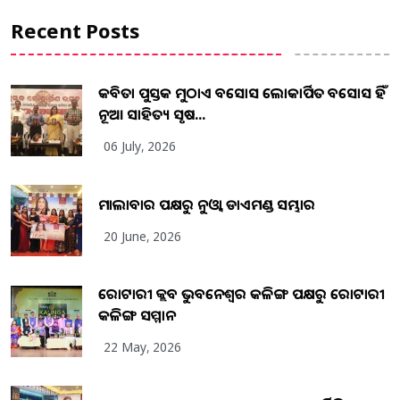
Recent Posts
କବିତା ପୁସ୍ତକ ମୁଠାଏ ଅବସୋସ ଲୋକାର୍ପିତ ଅବସୋସ ହିଁ
ନୂଆ ସାହିତ୍ୟ ସୃଷ...
06 July, 2026
ମାଲାବାର ପକ୍ଷରୁ ନୁଓ୍ବା ଡାଏମଣ୍ଡ ସମ୍ଭାର
20 June, 2026
ରୋଟାରୀ କ୍ଲବ ଭୁବନେଶ୍ୱର କଳିଙ୍ଗ ପକ୍ଷରୁ ରୋଟାରୀ
କଳିଙ୍ଗ ସମ୍ମାନ
22 May, 2026