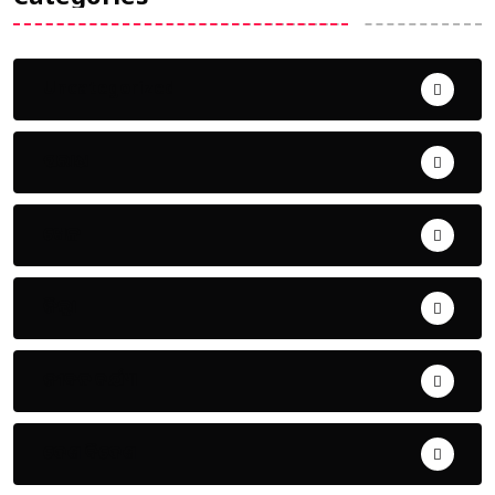
Uncategorized
ଅପରାଧ
ଖେଳ
ଜିଲ୍ଲା
ଜୀବନ ଚର୍ଯ୍ୟା
ଦେଶ ବିଦେଶ