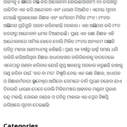
ରାଜ୍ୟକୁ ୪ ଭାଗରେ ବିଭକ୍ତ କରି ଆଲୋଚନା ହୋଇଛି।ଆଗାମୀ ୧୬ ତାରିଖରୁ
ରାତିଦିନ ଏକ କରି ଆନ୍ଦୋଳନ ଏବଂ ଧାରଣା ଦିଆଯିବ । ଏନେଇ ସୂଚନା
ଦେଇଛି ସ୍କୁଲକଲେଜ ଶିକ୍ଷକ ଏବଂ କର୍ମଚାରୀ ମିଳିତ ମଂଚ । ମଂଚର
ଅଭିଯୋଗ ପ୍ରତିଶ୍ରୁତି ପାଳନ କରିନାହାନ୍ତି ସରକାର । ଏହା ଅଭିଯୋଗ କରି ମଂଚ
ତରଫରୁ ଆନ୍ଦୋଳନ ଧମକ ଦିଆଯାଇଛି । ପ୍ରାୟ ଏକ ଲକ୍ଷ ଶିକ୍ଷକ ଏହି
ଆନ୍ଦୋଳନରେ ସାମିଲ ହେବେ ବୋଲି ମିଳିତ ମଂଚର ଅନ୍ୟତମ ସଭାପତି
ପବିତ୍ର ମହଲା ଗଣମାଧ୍ୟମକୁ କହିଛନ୍ତି । ପ୍ରାୟ ୨୫ ବର୍ଷରୁ ଉର୍ଦ୍ଧ୍ୱ ସମୟ ଧରି
ଚାକିରି କରିଆସିଥିବା ଶିକ୍ଷକ-ଅଧ୍ୟାପକଙ୍କର ଚାକିରିକାଳକୁ ବାଦଦେଲେ
ଏବେଠାରୁ ଗଣନା କରିବାର ଯେଉଁ ଗୁପ୍ତ ଷଡଯନ୍ତ୍ର ସରକାର କରୁଛନ୍ତି ତାହାକୁ
ପଣ୍ଡ କରିବା ପାଇଁ ‘କର ବା ମର’ ନିଷ୍ପତ୍ତି ନେଇ ଏକ ଲକ୍ଷ ଶିକ୍ଷକ, ଅଧ୍ୟାପକ
ଓ ଶିକ୍ଷାକର୍ମଚାରୀ ଭୁବନେଶ୍ୱର ଆସିବେ। ସେମାନେ ଦାବି ପୂରଣ ନହେବା ଯାଏ
ଦିନରାତି ଧାରଣା ଦେବେ ବୋଲି ମିଳିତମଞ୍ଚର ଆହାବକ ମଣ୍ଡଳୀ ପ୍ରକାଶ
ଚନ୍ଦ୍ର ମହାନ୍ତି, ଗୋଲକ ନାୟକ ଓ ପବିତ୍ର ମାହାଲା ଏକ ପ୍ରେସ ବିଜ୍ଞପ୍ତି
ଜରିଆରେ ସୂଚନା ଦେଇଛନ୍ତି।
Categories