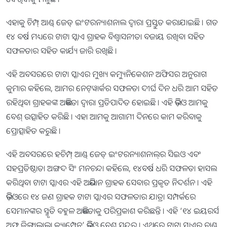
ଏହାକୁ ଚିମ୍ପ୍ ଆଣ୍ଡ୍ ଜେଡ୍ ଇଂଟରନ୍ୟାଶନାଲ ଦ୍ୱାରା ପ୍ରସ୍ତୁତ କରାଯାଇଛି । ଗତ
୧୪ ବର୍ଷ ମଧ୍ୟରେ ଟାଟା ସ୍କାଏ ଗ୍ରାହକ ବିଶ୍ୱାସନୀତା ବଜାୟ ରଖିବା ସହିତ
ସଫଳତାର ସହିତ କାର୍ଯ୍ୟ ଜାରି ରଖିଛି ।
ଏହି ଅବସରରେ ଟାଟା ସ୍କାଏର ମୁଖ୍ୟ କମ୍ୟୁନିକେଶନ ଅଫିସର ଅନୁରାଗ
କୁମାର କହିଲେ, ଆମର ନେଟ୍‌ୱାର୍କର ସଫଳତା ଦୀର୍ଘ ଦିନ ଧରି ଆମ ସହିତ
ରହିଥିବା ଗ୍ରାହକଙ୍କ ଅଭିଜ୍ଞତା ଦ୍ୱାରା ପ୍ରତିପାଦିତ ହୋଇଛି । ଏହି ଭିଡ଼ିଓ ଆମକୁ
ବେଶ୍ ଉତ୍ସାହିତ କରିଛି । ଏହା ଆମକୁ ଆଗାମୀ ଦିନରେ କାମ କରିବାକୁ
ପ୍ରୋତ୍ସାହିତ କରୁଛି ।
ଏହି ଅବସରରେ ହଚିମ୍ପ୍ ଆଣ୍ଡ୍ ଜେଡ୍ ଇଂଟରନ୍ୟାଶନାଲ୍‌ର ସିଇଓ ଏବଂ
ସହପ୍ରତିଷ୍ଠାତା ଅଙ୍ଗଦ ସିଂ ମନଚନ୍ଦା କହିଲେ, ୧୪ବର୍ଷ ଧରି ସଫଳତା ହାସଲ
କରିଥିବା ଟାଟା ସ୍କାଏର ଏହି ଅଭିଯାନ ଗ୍ରାହକ ସେବାର ପ୍ରକୃତ ନିଦର୍ଶନ । ଏହି
ଭିଡ଼ିଓରେ ୧୪ ଜଣ ଗ୍ରାହକ ଟାଟା ସ୍କାଏର ସଫଳତାର ଯାତ୍ରା ସମ୍ପର୍କରେ
ସେମାନଙ୍କର ସ୍ମୃତି ବହୁଳ ଅଭିଜ୍ଞତାକୁ ପରିପ୍ରକାଶ କରିଛନ୍ତି । ଏହି ‘୧୪ ଇୟରର୍ସ
ଅଫ୍ ଜିଙ୍ଗାଲାଲା କ୍ୟାମ୍ପେନ୍‌’ ଭିଡ଼ିଓ ବେଶ୍ ସୁନ୍ଦର । ଏଥିରେ ଟାଟା ସ୍କାଏର ବ୍ରାଣ୍ଡ୍