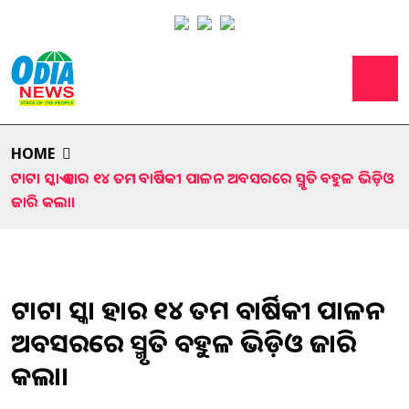
HOME
ଟାଟା ସ୍କାଏ ଏହାର ୧୪ ତମ ବାର୍ଷିକୀ ପାଳନ ଅବସରରେ ସ୍ମୃତି ବହୁଳ ଭିଡ଼ିଓ
ଜାରି କଲା।
ଟାଟା ସ୍କାଏ ଏହାର ୧୪ ତମ ବାର୍ଷିକୀ ପାଳନ
ଅବସରରେ ସ୍ମୃତି ବହୁଳ ଭିଡ଼ିଓ ଜାରି
କଲା।