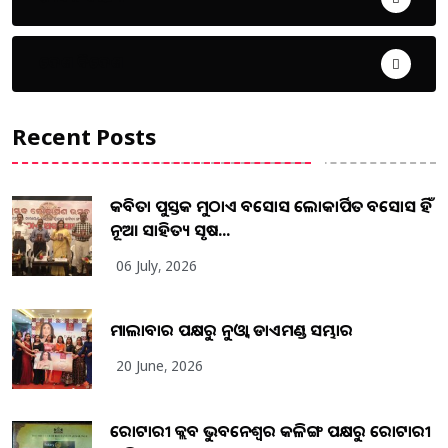
ଦେଶ ବିଦେଶ
Recent Posts
କବିତା ପୁସ୍ତକ ମୁଠାଏ ଅବସୋସ ଲୋକାର୍ପିତ ଅବସୋସ ହିଁ
ନୂଆ ସାହିତ୍ୟ ସୃଷ...
06 July, 2026
ମାଲାବାର ପକ୍ଷରୁ ନୁଓ୍ବା ଡାଏମଣ୍ଡ ସମ୍ଭାର
20 June, 2026
ରୋଟାରୀ କ୍ଲବ ଭୁବନେଶ୍ୱର କଳିଙ୍ଗ ପକ୍ଷରୁ ରୋଟାରୀ