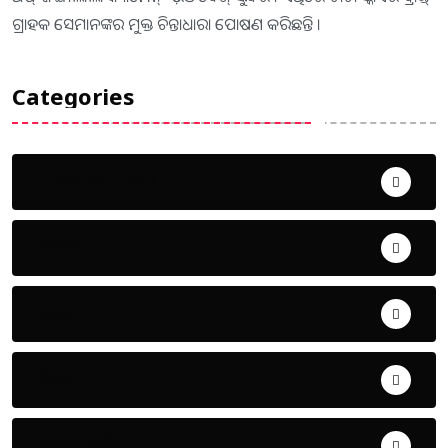
ଗ୍ରାହକ ସେମାନଙ୍କର ମୁକ୍ତ ଚିନ୍ତାଧାରା ପୋଷଣ କରିଛନ୍ତି ।
Categories
Uncategorized
ଅପରାଧ
ଖେଳ
ଜିଲ୍ଲା
ଜୀବନ ଚର୍ଯ୍ୟା