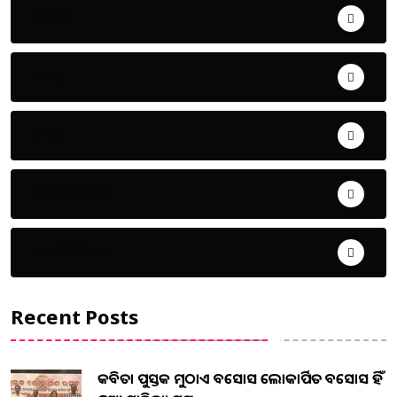
ଅପରାଧ
ଖେଳ
ଜିଲ୍ଲା
ଜୀବନ ଚର୍ଯ୍ୟା
ଦେଶ ବିଦେଶ
Recent Posts
କବିତା ପୁସ୍ତକ ମୁଠାଏ ଅବସୋସ ଲୋକାର୍ପିତ ଅବସୋସ ହିଁ