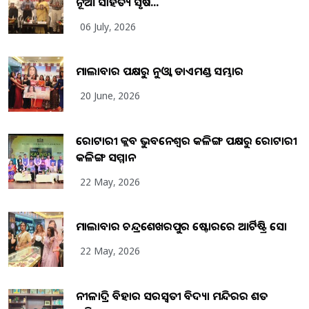
ନୂଆ ସାହିତ୍ୟ ସୃଷ...
06 July, 2026
ମାଲାବାର ପକ୍ଷରୁ ନୁଓ୍ବା ଡାଏମଣ୍ଡ ସମ୍ଭାର
20 June, 2026
ରୋଟାରୀ କ୍ଲବ ଭୁବନେଶ୍ୱର କଳିଙ୍ଗ ପକ୍ଷରୁ ରୋଟାରୀ
କଳିଙ୍ଗ ସମ୍ମାନ
22 May, 2026
ମାଲାବାର ଚନ୍ଦ୍ରଶେଖରପୁର ଷ୍ଟୋରରେ ଆର୍ଟିଷ୍ଟ୍ରି ସୋ
22 May, 2026
ନୀଳାଦ୍ରି ବିହାର ସରସ୍ୱତୀ ବିଦ୍ୟା ମନ୍ଦିରର ଶତ