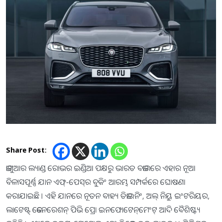
Share Post:
ଜାଗୁଆର ଲ୍ୟାଣ୍ଡ ରୋଭର ଇଣ୍ଡିଆ ପକ୍ଷରୁ ଭାରତ ବଜାରରେ ଏହାର ନୂଆ
ବିଳାସପୂର୍ଣ୍ଣ ଯାନ ଏଫ୍‌-ପେସ୍‌ର ବୁକିଂ ଆରମ୍ଭ ସମ୍ପର୍କରେ ଘୋଷଣା
କରାଯାଇଛି । ଏହି ଯାନରେ ନୂତନ ବାହ୍ୟ ଡିଜାଇନିଂ, ଅଲ୍ ନିୟୁ ଇଂଟରିୟର,
ଲାଟେଷ୍ଟ୍ ଜେନେରେଶନ୍ ପିଭି ପ୍ରୋ ଇନଫୋଟେନ୍‌ମେଂଟ୍ ଆଦି ବୈଶିଷ୍ଟ୍ୟ