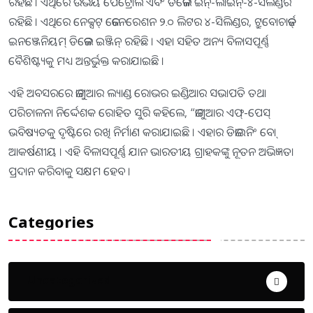
ରହିଛି । ଏଥିରେ ଉଭୟ ପେଟ୍ରୋଲ ଏବଂ ଡିଜେଲ ଇନ୍‌-ଲାଇନ୍‌-୪-ସିଲିଣ୍ଡର
ରହିଛି । ଏଥିରେ ନେକ୍ସଟ୍ ଜେନେରେଶନ ୨.୦ ଲିଟର ୪-ସିଲିଣ୍ଡର, ଟ୍ରୁବୋଚାର୍ଜଡ୍
ଇନଞ୍ଜେନିୟମ୍ ଡିଜେଲ ଇଞ୍ଜିନ୍ ରହିଛି । ଏହା ସହିତ ଅନ୍ୟ ବିଳାସପୂର୍ଣ୍ଣ
ବୈଶିଷ୍ଟ୍ୟକୁ ମଧ୍ୟ ଅନ୍ତର୍ଭୁକ୍ତ କରାଯାଇଛି ।
ଏହି ଅବସରରେ ଜାଗୁଆର ଲ୍ୟାଣ୍ଡ ରୋଭର ଇଣ୍ଡିଆର ସଭାପତି ତଥା
ପରିଚାଳନା ନିର୍ଦ୍ଦେଶକ ରୋହିତ ସୁରି କହିଲେ, “ଜାଗୁଆର ଏଫ୍‌-ପେସ୍
ଭବିଷ୍ୟତକୁ ଦୃଷ୍ଟିରେ ରଖି ନିର୍ମାଣ କରାଯାଇଛି । ଏହାର ଡିଜାଇନିଂ ବୋ୍
ଆକର୍ଷଣୀୟ । ଏହି ବିଳାସପୂର୍ଣ୍ଣ ଯାନ ଭାରତୀୟ ଗ୍ରାହକଙ୍କୁ ନୂତନ ଅଭିଜ୍ଞତା
ପ୍ରଦାନ କରିବାକୁ ସକ୍ଷମ ହେବ ।
Categories
Uncategorized