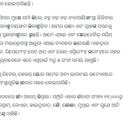
ଫଳ ହୋଇପାରିଛନ୍ତି ।
 ମୁକେଶ ଶର୍ମା କହିଲେ, ବହୁ ବଡ଼ ବଡ଼ ବ୍ୟବସାୟିକ ସଂସ୍ଥା ଡିଜିଟାଲ
 ହୃଦୟଙ୍ଗମ କରିବାକୁ ପଡ଼ିବ । ଆମର ଲକ୍ଷ୍ୟ ଏବଂ ଗ୍ରାହକଙ୍କ ପସନ୍ଦକୁ
 ପ୍ରଣାଳୀକୁ ପସନ୍ଦ କରୁଛନ୍ତି । ଆମେ ଏଆଇ ଏବଂ କୋଜେନେଟିଭ୍ ସର୍ଭିସ୍
ଦ୍ୱାରା ମାଇକ୍ରୋସଫ୍ଟ ଆଜୁରା ଏଆଇ ବ୍ୟବହାର କରାଯାଉଛି ।ଏହାଦ୍ୱାରା
, ରିପେମେଂଟ୍ ସେଟ୍‌-ଅପ୍ ଏବଂ ଲୋନ୍ ଏଗ୍ରିମେଂଟ୍ କନସେଂଟ୍‌ରେ ସହଜ
ାଗୁଥିବାବେଳେ ଏବେ ଏଥିପାଇଁ ୩ରୁ ୫ ଘଂଟା ସମୟ ଲାଗୁଛି ।
ଟିଇଏସ୍‌,ରିଟେଲ, ହେଲଥ୍ କେୟାର ସମେତ ଅନ୍ୟ ଭାରତୀୟ ଉଦ୍ୟୋଗରେ
ସ୍ଥାଗୁଡ଼ିକର କାରବାର ସହଜ ହୋଇପାରିଛି ।
କାର୍ଯ୍ୟ ଆରମ୍ଭ କରିଥିଲା । ସମ୍ପ୍ରତି ଏହାର କର୍ମଚାରୀ ସଂଖ୍ୟା ୧୧,୦୦୦ରୁ
ରୁଗ୍ରାମ୍‌, ନୋଏଡ଼ା, ହାଇଦ୍ରାବାଦ୍‌, କୋଚି, କୋଲକାତା, ମୁମ୍ବାଇ ଏବଂ ପୁଣେ ଆଦି
୍ର ରହିଛି ।