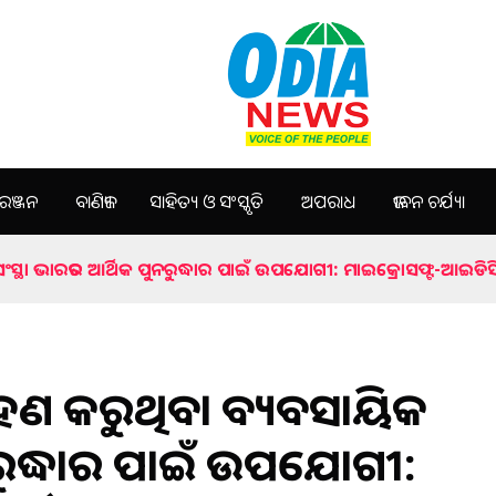
ଞ୍ଜନ
ବାଣିଜ୍ୟ
ସାହିତ୍ୟ ଓ ସଂସ୍କୃତି
ଅପରାଧ
ଜୀବନ ଚର୍ଯ୍ୟା
ସ୍ଥା ଭାରତର ଆର୍ଥିକ ପୁନରୁଦ୍ଧାର ପାଇଁ ଉପଯୋଗୀ: ମାଇକ୍ରୋସଫ୍ଟ-ଆଇଡିସି
ହଣ କରୁଥିବା ବ୍ୟବସାୟିକ
ନରୁଦ୍ଧାର ପାଇଁ ଉପଯୋଗୀ: