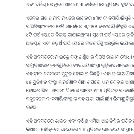
ଏବଂ ସର୍ଭିସ୍ କ୍ଷେତ୍ରରେ ଆଗାମୀ ୩ ବର୍ଷରେ ୫୦ ପ୍ରତିଶତ ବୃଦ୍ଧି ସ
ଏନେଇ ଗତ ୬ ମାସ ମଧ୍ୟରେ ଭାରତର ୪୩୯ ବ୍ୟବସାୟିକ ନିଷ୍ପତି ଏବଂ
ପାସିଫିକ୍ ଅଂଚଳର ୧୫ଟି ମାର୍କେଟରେ ୩,୩୧୨ ବ୍ୟବସାୟିକ ନିଷ୍ପତି ଏବଂ 
୪ଟି ପର୍ଯ୍ୟାୟରେ ବିଭକ୍ତ କରାଯାଇଥିଲା । ପ୍ରଥମ ପର୍ଯ୍ୟାୟରେ ଟ୍
ଆଡପ୍ଟର ଏବଂ ଚତୁର୍ଥ ପର୍ଯ୍ୟାୟରେ ଲିଡରର୍ସଙ୍କୁ ଅନ୍ତର୍ଭୁକ୍ତ କରାଯାଇ
ଏହି ଅବସରରେ ମାଇକ୍ରୋସଫ୍ଟ ଇଣ୍ଡିଆର ସିଓଓ ରାଜୀବ ସୋଧୀ କ
ସାମ୍ପ୍ରତିକ ସଙ୍କଟ ଜନକ ସ୍ଥିତିରେ ବ୍ୟବସାୟିକ ସଂସ୍ଥା ଗୁଡ଼ିକ ସେମାନଙ୍କ
ଏହାଦ୍ୱାରା ସେମାନେ ସୁଦୃଢ଼ ହୋଇ ପାରିଛନ୍ତି । ଏହା ଦ୍ୱାରା ଆର୍ଥି
୪୫ ପ୍ରତିଶତ ସଂସ୍ଥା ଜ୍ଞାନକୌଶଳ ବିକାଶ ଉପରେ ଧ୍ୟାନ ଦେବାର ଆଶା ରହ
ହୋଇପାରିବ । ଅଗାମୀ ଦିନରେ ଭାରତ ୧୮.୫ ପ୍ରତିଶତ ବ୍ୟବସାୟିକ ସ
ସବୁବେଳେ ବ୍ୟବସାୟିକ ସଂସ୍ଥାଙ୍କ ସହାୟତା ପାଇଁ କାର୍ଯ୍ୟ କରିବାକୁ ପ୍ରତିଶ୍
ରହିଛି ।
ଏହି ଅବସରରେ ଭାରତ ଏବଂ ଦକ୍ଷିଣ ଏସିଆ ଆଇଡିସିର ପରିଚାଳନା ନିର୍
କରିଥାଉ । କୋଭିଡ୍‌-୧୯ ସମୟରେ ୩୧ ପ୍ରତିଶତ ଭାରତୀୟ ସଂସ୍ଥା ସେମ