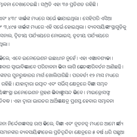
ମ୍ଭାବନା ଦେଖାଦେଇଛି । ସମ୍ପ୍ରତି ଏହା ୩୬ ପ୍ରତିଶତ ରହିଛି ।
 ୪୩୮ ୱାର୍କରଙ୍କ ମଧ୍ୟରେ ସର୍ଭେ କରାଯାଇଥିଲା । ସେହିପରି ଏସିଆ
୩,୪୯୫ ୱାର୍କରଙ୍କ ମଧ୍ୟରେ ଏହି ସର୍ଭେ ହୋଇଥିଲା । ବ୍ୟବସାୟିକ ସଂସ୍ଥାଗୁଡ଼ିକୁ
ରାଡ଼ିସନାଲ, ଦ୍ୱିତୀୟ ପର୍ଯ୍ୟାୟରେ ନୋଭାଇସ୍‌, ତୃତୀୟ ପର୍ଯ୍ୟାୟରେ
ଥିଲା ।
ହିଲେ, ଏବେ ଇନୋଭେଶନ ଇଛାଧୀନ ନୁହେଁ । ଏହା ଏକ ଆବଶ୍ୟକତା ।
ର କାରବାର ସ୍ୱାଭାବିକ ଭାବେ ପରିଚାଳନା କରିବା ଲାଗି କେତେକ ପରିବର୍ତନ ଆଣିଛନ୍ତି ।
କ ସଙ୍କଟର ପୁନରୁଦ୍ଧାରର ମାର୍ଗ ଖୋଲିପାରିଛି । ପରବର୍ତୀ ୧୨ ମାସ ମଧ୍ୟରେ
ିଛି । ଯାହାଦ୍ୱାରା ଉତ୍ପାଦ ଏବଂ ସର୍ଭିସ୍ କ୍ଷେତ୍ରରେ ବିକାଶ ସମ୍ଭବ
ଂସ୍ଥା ଇନୋଭେଶନ ଗ୍ରହଣ କରିବାକୁ ପସନ୍ଦ କରିବେ । ମାଇକ୍ରୋସଫ୍ଟ
ରୁତିବଦ୍ଧ । ଏହା ଦ୍ୱାରା ଭାରତର ଆର୍ଥିକ କ୍ଷେତ୍ର ପ୍ରଶସ୍ତ ହେବାର ସମ୍ଭାବନା
ଦ୍ଦେଶକ ବସନ୍ତ ରାଓ କହିଲେ, ବିକାଶ ଏବଂ ନୂତନତ୍ୱ ମଧ୍ୟରେ ଆମେ କାର୍ଯ୍ୟ
ାନଙ୍କର ବ୍ୟବସାୟିକ ମଡେଲ ପ୍ରତିଦ୍ୱନ୍ଦିତା କ୍ଷେତ୍ରରେ ୫ ବର୍ଷ ଧରି ପଛୁଆ