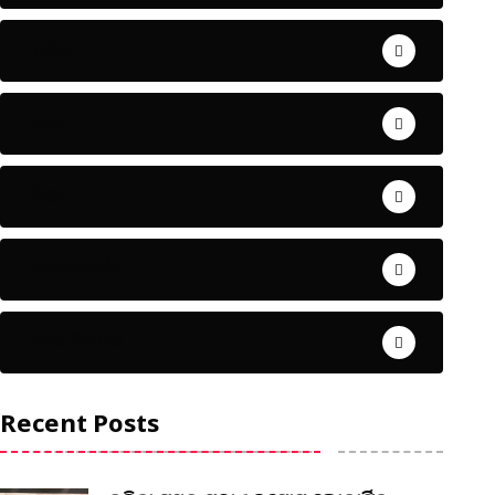
ଅପରାଧ
ଖେଳ
ଜିଲ୍ଲା
ଜୀବନ ଚର୍ଯ୍ୟା
ଦେଶ ବିଦେଶ
Recent Posts