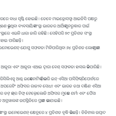
ରବାରରେ ବାଧା ସୃଷ୍ଟି ହୋଇଛି । ତେବେ ମାଇକ୍ରୋସଫ୍ଟ-ଆଇଡିସି ପକ୍ଷରୁ
ରୁଥିବା ବ୍ୟବସାୟିକ ସଂସ୍ଥା ଭାରତର ଆର୍ଥିକ ପୁନରୁଦ୍ଧାର ପାଇଁ
ାରେ ଏଭଳି ଧାରା ଜାରି ରହିଛି । ସେହିପରି ୭୯ ପ୍ରତିଶତ ସଂସ୍ଥା
ୋଇ ପାରିଛନ୍ତି ।
େ ଇନୋଭେଶନ୍ ଯୋଗୁ ସଫଳତା ମିଳିପାରିଥିବା ୬୪ ପ୍ରତିଶତ ଲୋକ ପ୍ରକାଶ
।
୍ଟ ଆଜୁରା ଏବଂ ଆଜୁରା ଏଆଇ ଦ୍ୱାରା ବେଶ୍ ସଫଳତା ହାସଲ କରିପାରିଛି ।
ନ୍ସ୍ ଆଣ୍ଡ୍ ଇକୋନୋମିକ୍ ରିକଭରି ଇନ୍ ଏସିଆ ପାସିଫିକ୍‌’ ରିପୋର୍ଟରେ
ମୁଖ୍ୟ ଅପରେଟିଂ ଅଫିସର ରାଜୀବ ସୋଧୀ ଏବଂ ଭାରତ ତଥା ଦକ୍ଷିଣ ଏସିଆ
ଜାର ଡଟ୍ କମ୍‌ର ଚିଫ୍ ଟେକ୍ନୋଲୋଜି ଅଫିସର ମୁକେଶ ଶର୍ମା ଏବଂ ପୈସା
ବ ଅଗ୍ରୱାଲଙ୍କ ଉପସ୍ଥିତିରେ ପ୍ରକାଶ କରାଯାଇଛି ।
ଥା ଇନୋଭେଶନ୍ କ୍ଷେତ୍ରରେ ୪ ପ୍ରତିଶତ ବୃଦ୍ଧି କରିଛନ୍ତି । ଡିଜିଟାଲ ଉତ୍ପାଦ