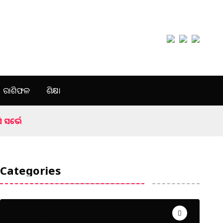
ରାଶିଫଳ
ଶିକ୍ଷା
 ସର୍ଭେ
Categories
Uncategorized