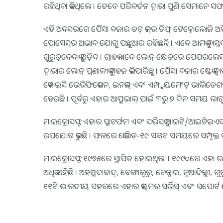
ରହିଥିବା କହିଥିଲେ । ତେବେ ପରିବର୍ତନ ଦ୍ୱାରା ପୁଣି ସେମାନେ ସ
ଏହି ଅବସରରେ ପୈସା ବଜାର ଡଟ୍ କମ୍‌ର ଚିଫ୍ ଟେକ୍ନୋଲୋଜି ଅଫିସର
ପ୍ରୋସେସ୍‌ର ଅଭାବ ଯୋଗୁ ପଛୁଆର ରହିଛନ୍ତି । ଏବେ ଆମକୁ ବାସ୍ତବତାକୁ
ଗୁରୁତ୍ୱଦେବାକୁ ପଡ଼ିବ । ଗ୍ରାହକ ଏବେ ଲୋନ୍ କ୍ଷେତ୍ରରେ ପେପରଲେସ୍
ଦ୍ୱାରାର ଲୋନ୍ ପ୍ରଣାଳୀକୁ ସହଜ କରିପାରିଛୁ । ପୈସା ବଜାର ଷ୍ଟେକ୍ 
କେୱାଇସି ଭେରିଫିକେଶନ, ଇନକମ୍ ଏବଂ ଏମ୍ପ୍ଲୟମେଂଟ୍ ଭାଲିଡେଶନ
ହେଉଛି । ପୂର୍ବରୁ ଏହାର ଆପ୍ରୁଭାଲ୍ ପାଇଁ ୩ରୁ ୭ ଦିନ ସମୟ ଲ
ମାଇକ୍ରୋସଫ୍ଟ ଏହାର ପ୍ଲାଟର୍ଫମ ଏବଂ ସର୍ଭିସ୍‌କୁ ଆଇଟି/ଆଇ
ଉପଯୋଗ କରୁଛି । ଫଳରେ କୋଭିଡ-୧୯ ସଙ୍କଟ ସମୟରେ ସମ୍ପୃକ୍ତ ସଂ
ମାଇକ୍ରୋସଫ୍ଟ ୧୯୭୫ରେ ସ୍ଥାପିତ ହୋଇଥିଲା । ୧୯୯୦ରେ ଏହା ଭାରତରେ 
ଅଧିକ ରହିଛି । ଅହମ୍ମଦାବାଦ୍‌, ବେଙ୍ଗାଲୁରୁ, ଚେନ୍ନାଇ, ନୂଆଦିଲ୍ଲୀ, ଗୁ
୧୧ଟି ଭାରତୀୟ ସହରରେ ଏହାର କଷ୍ଟମର ସର୍ଭିସ୍ ଏବଂ ସପୋର୍ଟ କେନ୍ଦ