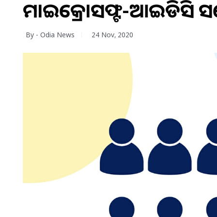
ମାଇକ୍ରୋସଫ୍ଟ-ଆଇଡିସି ସର
By - Odia News
24 Nov, 2020