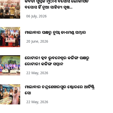
କବିତା ପୁସ୍ତକ ମୁଠାଏ ଅବସୋସ ଲୋକାର୍ପିତ
ଅବସୋସ ହିଁ ନୂଆ ସାହିତ୍ୟ ସୃଷ...
06 July, 2026
ମାଲାବାର ପକ୍ଷରୁ ନୁଓ୍ବା ଡାଏମଣ୍ଡ ସମ୍ଭାର
20 June, 2026
ରୋଟାରୀ କ୍ଲବ ଭୁବନେଶ୍ୱର କଳିଙ୍ଗ ପକ୍ଷରୁ
ରୋଟାରୀ କଳିଙ୍ଗ ସମ୍ମାନ
22 May, 2026
ମାଲାବାର ଚନ୍ଦ୍ରଶେଖରପୁର ଷ୍ଟୋରରେ ଆର୍ଟିଷ୍ଟ୍ରି
ସୋ
22 May, 2026