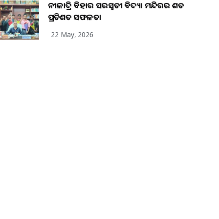
ନୀଳାଦ୍ରି ବିହାର ସରସ୍ୱତୀ ବିଦ୍ୟା ମନ୍ଦିରର ଶତ
ପ୍ରତିଶତ ସଫଳତା
22 May, 2026