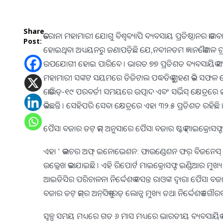
Share
କରୋନା ମହାମାରୀ ଯୋଗୁ ବିଶ୍ୱବ୍ୟାପି ବ୍ୟବସାୟ ପ୍ରତିଷ୍ଠାନର କା
Post:
ହୋଇଥିବା ଅଧ୍ୟୟନରୁ ଜଣାପଡ଼ିଛି ଯେ,ନବୀନତମ ଜ୍ଞାନକୌଶଳ ଗ୍ରହଣ କ
ଉପଯୋଗୀ ହୋଇ ପାରିବେ । ଭାରତ ୭୭ ପ୍ରତିଶତ ବ୍ୟବସାୟିକ ସଂସ୍ଥ
ମହାମାରୀ ସଙ୍କଟ ସୟମରେ ଡିଜିଟାଲ ପଦ୍ଧତିକୁ ଗ୍ରହଣ କରି ସଫଳ ହ
କୋଭିଡ୍‌-୧୯ ପରବର୍ତୀ ସମୟରେ ଉତ୍ପାଦ ଏବଂ ସର୍ଭିସ୍ କ୍ଷେତ୍ରର
କରିଛନ୍ତି । ସେହିପରି ସେବା କ୍ଷେତ୍ରରେ ଏହା ୩୨.୫ ପ୍ରତିଶତ ରହିଛି 
ପୈସା ବଜାର ଡଟ୍ କମ୍ ଅନୁସାରେ ପୈସା ବଜାର ଷ୍ଟକ୍ ମାଇକ୍ରୋସଫ
ଏହା ‘ କଲଚର ଅଫ୍ ଇନୋଭେଶନ: ଫାଉଣ୍ଡେଶନ ଫର୍ ବିଜନେସ୍ ରିସିଲିଏ
ଉଲ୍ଲେଖ କରାଯାଇଛି । ଏହି ରିପୋର୍ଟ ମାଇକ୍ରୋସଫ୍ଟ ଇଣ୍ଡିଆର 
ଆଇଡିସିର ପରିଚାଳନା ନିର୍ଦ୍ଦେଶକ ବସନ୍ତ ରାଓଙ୍କ ଦ୍ୱାରା ପୈସା ବ
ବଜାର ଡଟ୍ କମ୍‌ର ଅନ୍‌ସିକ୍ୟୁରଡ୍ ଲୋନ୍ସ ମୁଖ୍ୟ ତଥା ନିର୍ଦ୍ଦେଶକ ଗୌର
ସ୍ୱଳ୍ପ ସମୟ ମଧ୍ୟରେ ଗତ ୬ ମାସ ମଧ୍ୟରେ ଭାରତୀୟ ବ୍ୟବସାୟିକ ସଂସ୍