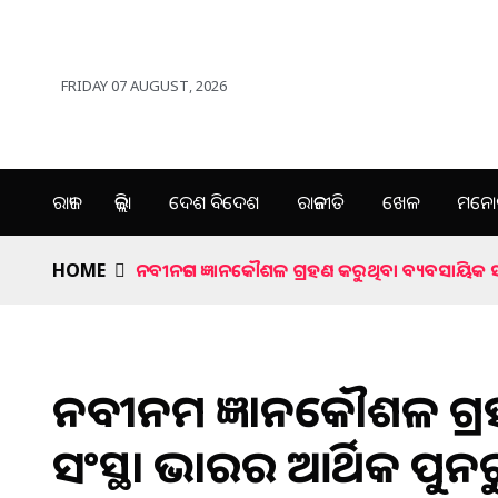
FRIDAY 07 AUGUST, 2026
ରାଜ୍ୟ
ଜିଲ୍ଲା
ଦେଶ ବିଦେଶ
ରାଜନୀତି
ଖେଳ
ମନୋର
HOME
ନବୀନତମ ଜ୍ଞାନକୌଶଳ ଗ୍ରହଣ କରୁଥିବା ବ୍ୟବସାୟିକ ସଂ
ନବୀନତମ ଜ୍ଞାନକୌଶଳ ଗ୍ର
ସଂସ୍ଥା ଭାରତର ଆର୍ଥିକ ପୁ