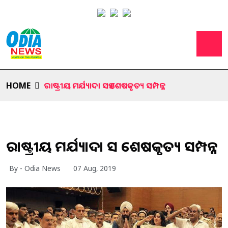
HOME
ରାଷ୍ଟ୍ରୀୟ ମର୍ଯ୍ୟାଦା ସହ ଶେଷକୃତ୍ୟ ସମ୍ପନ୍ନ
ରାଷ୍ଟ୍ରୀୟ ମର୍ଯ୍ୟାଦା ସହ ଶେଷକୃତ୍ୟ ସମ୍ପନ୍ନ
By - Odia News
07 Aug, 2019