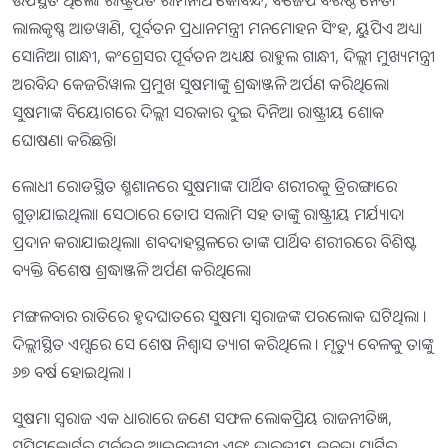
ଉପସ୍ଥିତ ଥିଲେ। ରାଷ୍ଟ୍ରପତି ରାମନାଥ କୋବିନ୍ଦ, ବିଜେପି ବରିଷ୍ଠ ନେତା
ଲାଲକୃଷ୍ଣ ଆଡୱାଣି, ପୂର୍ବତନ ପ୍ରଧାନମନ୍ତ୍ରୀ ମନମୋହନ ସିଂହ, ୟୁପିଏ ଅଧ୍ୟା
ସୋନିଆ ଗାନ୍ଧୀ, କଂଗ୍ରେସର ପୂର୍ବତନ ଅଧ୍ୟକ୍ଷ ରାହୁଲ ଗାନ୍ଧୀ, ଦିଲ୍ଲୀ ମୁଖ୍ୟମନ୍ତ୍ରୀ
ଅରବିନ୍ଦ କେଜରିୱାଲ ପ୍ରମୁଖ ସୁଷମାଙ୍କୁ ଶ୍ରଦ୍ଧାଞ୍ଜଳି ଅର୍ପଣ କରିଥିଲେ।
ସୁଷମାଙ୍କ ବିୟୋଗରେ ଦିଲ୍ଲୀ ସରକାର ଦୁଇ ଦିନିଆ ରାଷ୍ଟ୍ରୀୟ ଶୋକ
ଘୋଷଣା କରିଛନ୍ତି।
ଲୋଧୀ ରୋଡସ୍ଥିତ ଶ୍ମଶାନରେ ସୁଷମାଙ୍କ ପାର୍ଥିବ ଶରୀରକୁ ତ୍ରିରଙ୍ଗାରେ
ଗୁଡ଼ାଯାଇଥିଲା। ସେଠାରେ ତୋପ ସଲାମି ସହ ତାଙ୍କୁ ରାଷ୍ଟ୍ରୀୟ ମର୍ଯ୍ୟାଦା
ପ୍ରଦାନ କରାଯାଇଥିଲା। ଶବଦାହସ୍ଥଳରେ ତାଙ୍କ ପାର୍ଥିବ ଶରୀରରେ ବିଶିଷ୍ଟ
ବ୍ୟକ୍ତି ବିଶେଷ ଶ୍ରଦ୍ଧାଞ୍ଜଳି ଅର୍ପଣ କରିଥିଲେ।
ମଙ୍ଗଳବାର ରାତିରେ ହୃଦଘାତରେ ସୁଷମା ସ୍ବରାଜଙ୍କ ପରଲୋକ ଘଟିଥିଲା ।
ଦିଲ୍ଲୀସ୍ଥିତ ଏମ୍ସରେ ସେ ଶେଷ ନିଶ୍ବାସ ତ୍ୟାଗ କରିଥିଲେ । ମୃତ୍ୟୁ ବେଳକୁ ତାଙ୍କୁ
୬୭ ବର୍ଷ ହୋଇଥିଲା ।
ସୁଷମା ସ୍ୱରାଜ ଏକ ଧାରାରେ ଜଣେ ସଫଳ ଲୋକପ୍ରିୟ ରାଜନୀତିଜ୍ଞ,
ସୁପ୍ରିମକୋର୍ଟର ପୂର୍ବତନ ଆଇନଜୀବୀ ଏବଂ ଭାରତୀୟ ଜନତା ପାର୍ଟିର