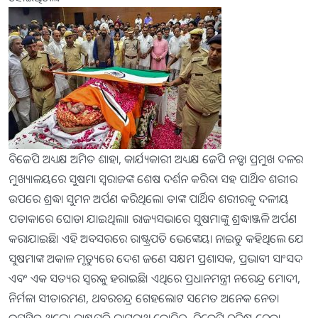
ବିଜେପି ଅଧ୍ୟକ୍ଷ ଅମିତ ଶାହା, କାର୍ଯ୍ୟକାରୀ ଅଧ୍ୟକ୍ଷ ଜେପି ନଡ୍ଡା ପ୍ରମୁଖ ଦଳର
ମୁଖ୍ୟାଳୟରେ ସୁଷମା ସ୍ୱରାଜଙ୍କ ଶେଷ ଦର୍ଶନ କରିବା ସହ ପାର୍ଥିବ ଶରୀର
ଉପରେ ଶ୍ରଦ୍ଧା ସୁମନ ଅର୍ପଣ କରିଥିଲେ। ତାଙ୍କ ପାର୍ଥିବ ଶରୀରକୁ ଦଳୀୟ
ପତାକାରେ ଘୋଡା ଯାଇଥିଲା। ରାଜ୍ୟସଭାରେ ସୁଷମାଙ୍କୁ ଶ୍ରଦ୍ଧାଞ୍ଜଳି ଅର୍ପଣ
କରାଯାଇଛି। ଏହି ଅବସରରେ ରାଷ୍ଟ୍ରପତି ଭେଙ୍କେୟା ନାଇଡୁ କହିଥିଲେ ଯେ
ସୁଷମାଙ୍କ ଅକାଳ ମୃତ୍ୟୁରେ ଦେଶ ଜଣେ ସକ୍ଷମ ପ୍ରଶାସକ, ପ୍ରଭାବୀ ସାଂସଦ
ଏବଂ ଏକ ସତ୍ୟର ସ୍ୱରକୁ ହରାଇଛି। ଏଥିରେ ପ୍ରଧାନମନ୍ତ୍ରୀ ନରେନ୍ଦ୍ର ମୋଦୀ,
ନିର୍ମଳା ସୀତାରମଣ, ଥବରଚନ୍ଦ୍ର ଗେହଲୋଟ ସମେତ ଅନେକ ନେତା