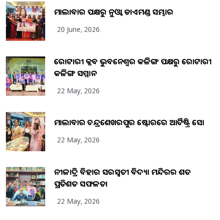
ମାଲାବାର ପକ୍ଷରୁ ନୁଓ୍ବା ଡାଏମଣ୍ଡ ସମ୍ଭାର
20 June, 2026
ରୋଟାରୀ କ୍ଲବ ଭୁବନେଶ୍ୱର କଳିଙ୍ଗ ପକ୍ଷରୁ ରୋଟାରୀ
କଳିଙ୍ଗ ସମ୍ମାନ
22 May, 2026
ମାଲାବାର ଚନ୍ଦ୍ରଶେଖରପୁର ଷ୍ଟୋରରେ ଆର୍ଟିଷ୍ଟ୍ରି ସୋ
22 May, 2026
ନୀଳାଦ୍ରି ବିହାର ସରସ୍ୱତୀ ବିଦ୍ୟା ମନ୍ଦିରର ଶତ
ପ୍ରତିଶତ ସଫଳତା
22 May, 2026