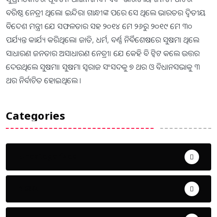
ବରିଷ୍ଠ ନେତ୍ରୀ ଥିଲେ। ଇନ୍ଦିରା ଗାନ୍ଧୀଙ୍କ ପରେ ସେ ଥିଲେ ଭାରତର ଦ୍ଵିତୀୟ
ବିଦେଶ ମନ୍ତ୍ରୀ ଯେ ସଫଳତାର ସହ ୨୦୧୪ ମେ ୨୬ରୁ ୨୦୧୯ ମେ ୩୦
ପର୍ଯ୍ୟନ୍ତ କାର୍ଯ୍ୟ କରିଥିଲେ। ଜାତି, ଧର୍ମ, ବର୍ଣ୍ଣ ନିର୍ବିଶେଷରେ ସୁଷମା ଥିଲେ
ସାଧାରଣ ଜନତାର ଅସାଧାରଣ ନେତ୍ରୀ। ଯେ କେହି ବି ଟ୍ୱିଟ କଲେ ଉତ୍ତର
ଦେଉଥିଲେ ସୁଷମା। ସୁଷମା ସ୍ୱରାଜ ସଂସଦକୁ ୭ ଥର ଓ ବିଧାନସଭାକୁ ୩
ଥର ନିର୍ବାଚିତ ହୋଇଥିଲେ ।
Categories
Uncategorized
ଅପରାଧ