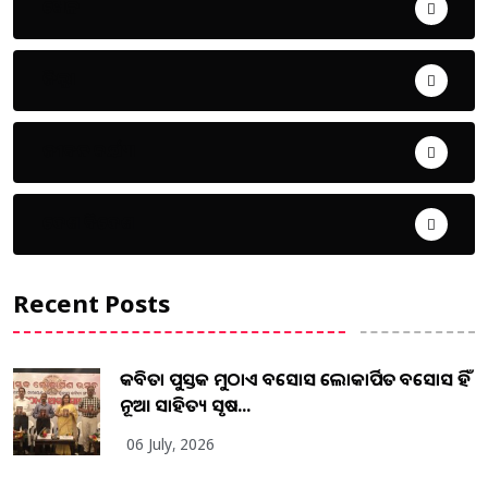
ଖେଳ
ଜିଲ୍ଲା
ଜୀବନ ଚର୍ଯ୍ୟା
ଦେଶ ବିଦେଶ
Recent Posts
କବିତା ପୁସ୍ତକ ମୁଠାଏ ଅବସୋସ ଲୋକାର୍ପିତ ଅବସୋସ ହିଁ
ନୂଆ ସାହିତ୍ୟ ସୃଷ...
06 July, 2026