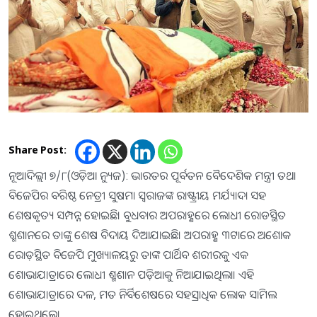
Share Post:
ନୂଆଦିଲ୍ଲୀ ୭/୮(ଓଡ଼ିଆ ନ୍ୟୁଜ): ଭାରତର ପୂର୍ବତନ ବୈଦେଶିକ ମନ୍ତ୍ରୀ ତଥା
ବିଜେପିର ବରିଷ୍ଠ ନେତ୍ରୀ ସୁଷମା ସ୍ୱରାଜଙ୍କ ରାଷ୍ଟ୍ରୀୟ ମର୍ଯ୍ୟାଦା ସହ
ଶେଷକୃତ୍ୟ ସମ୍ପନ୍ନ ହୋଇଛି। ବୁଧବାର ଅପରାହ୍ଣରେ ଲୋଧୀ ରୋଡସ୍ଥିତ
ଶ୍ମଶାନରେ ତାଙ୍କୁ ଶେଷ ବିଦାୟ ଦିଆଯାଇଛି। ଅପରାହ୍ଣ ୩ଟାରେ ଅଶୋକ
ରୋଡ଼ସ୍ଥିତ ବିଜେପି ମୁଖ୍ୟାଳୟରୁ ତାଙ୍କ ପାର୍ଥିବ ଶରୀରକୁ ଏକ
ଶୋଭାଯାତ୍ରାରେ ଲୋଧୀ ଶ୍ମଶାନ ପଡ଼ିଆକୁ ନିଆଯାଇଥିଲା। ଏହି
ଶୋଭାଯାତ୍ରାରେ ଦଳ, ମତ ନିର୍ବିଶେଷରେ ସହସ୍ରାଧିକ ଲୋକ ସାମିଲ
ହୋଇଥିଲେ।